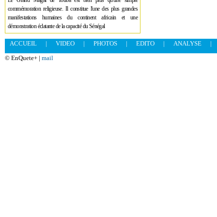
Le Grand Magal de Touba est bien plus qu'une simple
commémoration religieuse. Il constitue l'une des plus grandes
manifestations humaines du continent africain et une
démonstration éclatante de la capacité du Sénégal
ACCUEIL
|
VIDEO
|
PHOTOS
|
EDITO
|
ANALYSE
|
© EnQuete+ |
mail