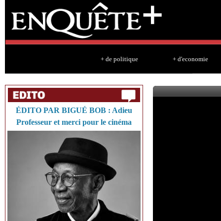
Sk
ma
co
+ de politique
+ d'economie
ÉDITO PAR BIGUÉ BOB : Adieu
Professeur et merci pour le cinéma