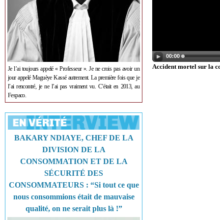
00:00
Accident mortel sur la c
Je l’ai toujours appelé « Professeur ». Je ne crois pas avoir un
jour appelé Maguèye Kassé autrement. La première fois que je
l’ai rencontré, je ne l’ai pas vraiment vu. C’était en 2013, au
Fespaco.
BAKARY NDIAYE, CHEF DE LA
DIVISION DE LA
CONSOMMATION ET DE LA
SÉCURITÉ DES
CONSOMMATEURS : “Si tout ce que
nous consommions était de mauvaise
qualité, on ne serait plus là !”