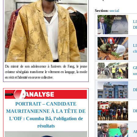
Section:
social
L
DI
LI
cl
Du miroir de son adolescence à l'univers de Fang, le jeune
GR
créateur sénégalais transforme le vêtement en langage, la mode
un
en récit et l'identité en œuvre collective.
DÉ
PORTRAIT – CANDIDATE
MAURITANIENNE À LA TÊTE DE
DR
L'OIF : Coumba Bâ, l’obligation de
résultats
AF