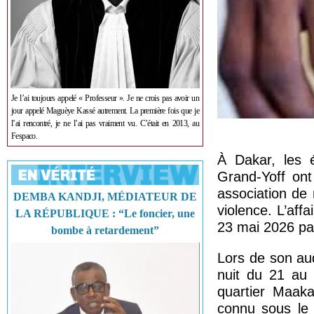
Je l’ai toujours appelé « Professeur ». Je ne crois pas avoir un
jour appelé Maguèye Kassé autrement. La première fois que je
l’ai rencontré, je ne l’ai pas vraiment vu. C’était en 2013, au
Fespaco.
À Dakar, les 
Grand-Yoff ont 
association de 
DEMBA KANDJI, MÉDIATEUR DE
violence. L’aff
LA RÉPUBLIQUE : “Le foncier, une
23 mai 2026 par
bombe à retardement”
Lors de son aud
nuit du 21 au 
quartier Maak
connu sous le 