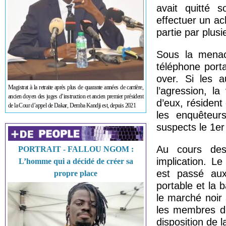
avait quitté 
effectuer un ac
partie par plusi
Sous la menace
téléphone porta
over. Si les a
Magistrat à la retraite après plus de quarante années de carrière,
l’agression, l
ancien doyen des juges d’instruction et ancien premier président
d’eux, résiden
de la Cour d’appel de Dakar, Demba Kandji est, depuis 2021
les enquêteurs
suspects le 1er
Au cours des
PORTRAIT - FALLOU NGOM :
implication. L
L’homme qui a décidé de créer sa
est passé aux
propre place
portable et la 
le marché noir
les membres du
disposition de l