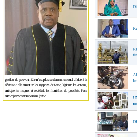
Dé
Re
R
fr
A
gestion du pouvoir. Elle n’est plus seulement un outil d’aide à la
lo
décision : elle structure les rapports de force, légitime les actions,
anticipe les risques et redéfinit les frontières du possible. Face
aux enjeux contemporains (crise
U
un
DÉ