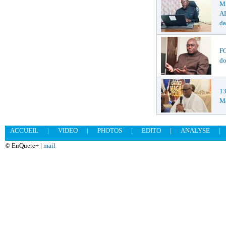
M
AL
da
F
do
1
Ma
ACCUEIL
|
VIDEO
|
PHOTOS
|
EDITO
|
ANALYSE
|
© EnQuete+ |
mail