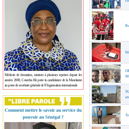
co
Ru
Pé
O
Médecin de formation, ministre à plusieurs reprises depuis les
MŒ
années 2000, Coumba Bâ porte la candidature de la Mauritanie
au poste de secrétaire générale de l'Organisation internationale
S
an
Comment mettre le savoir au service du
Te
pouvoir au Sénégal ?