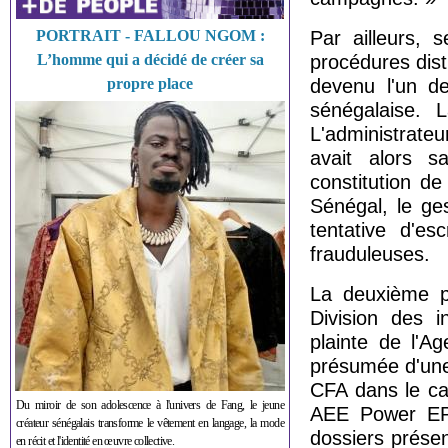
PORTRAIT - FALLOU NGOM :
Par ailleurs, 
L’homme qui a décidé de créer sa
procédures dist
propre place
devenu l'un d
sénégalaise.
L'administrat
avait alors sa
constitution de
Sénégal, le ge
tentative d'e
frauduleuses.
La deuxième p
Division des i
plainte de l'Age
présumée d'une
CFA dans le cad
Du miroir de son adolescence à l'univers de Fang, le jeune
AEE Power EPC
créateur sénégalais transforme le vêtement en langage, la mode
dossiers présen
en récit et l'identité en œuvre collective.