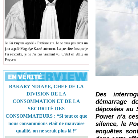
Je l’ai toujours appelé « Professeur ». Je ne crois pas avoir un
jour appelé Maguèye Kassé autrement. La première fois que je
l’ai rencontré, je ne l’ai pas vraiment vu. C’était en 2013, au
Fespaco.
BAKARY NDIAYE, CHEF DE LA
Des interrog
DIVISION DE LA
démarrage de
CONSOMMATION ET DE LA
déposées au 
SÉCURITÉ DES
Power n'a ces
CONSOMMATEURS : “Si tout ce que
silence, le Po
nous consommions était de mauvaise
enquêtes sont
qualité, on ne serait plus là !”