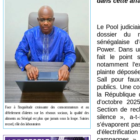
dans cette aff
Le Pool judicia
dossier du ma
sénégalaise d’
Power. Dans un
fait le point 
notamment l’ex
plainte déposé
Sall pour fau
publics. Une co
la République 
d'octobre 2025
Face à l'inquiétude croissante des consommateurs et au
Section de rec
déferlement d'alertes sur les réseaux sociaux, la qualité des
silence », a-t
aliments au Sénégal est plus que jamais sous la loupe. Saisies
s'évaporent pa
record, rôle des laboratoires
d'électrificati
campagnes. »