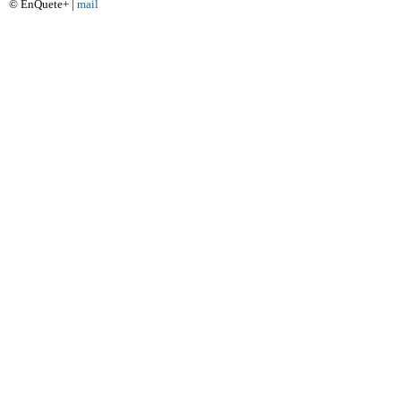
© EnQuete+ |
mail