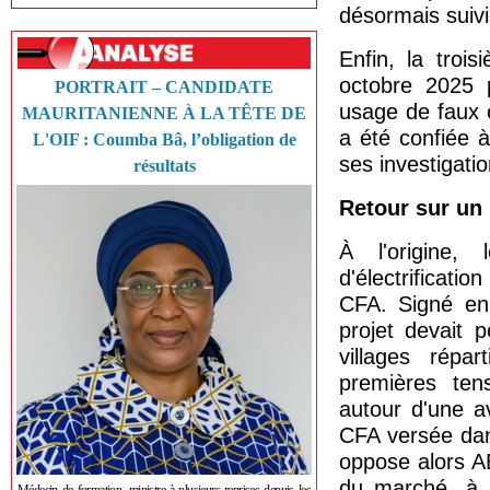
désormais suivi
Enfin, la troi
octobre 2025 
PORTRAIT – CANDIDATE
usage de faux 
MAURITANIENNE À LA TÊTE DE
a été confiée 
L'OIF : Coumba Bâ, l’obligation de
ses investigatio
résultats
Retour sur un
À l'origine,
d'électrificati
CFA. Signé en
projet devait p
villages répa
premières ten
autour d'une a
CFA versée dans
oppose alors A
du marché, à 