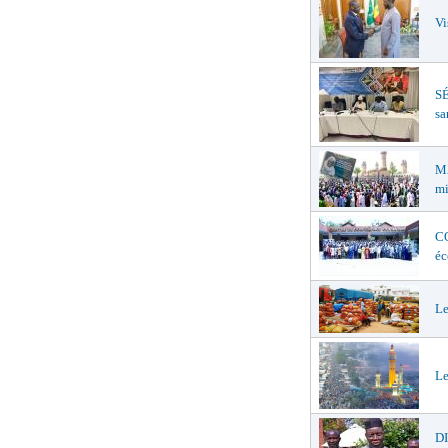
Vi
SÉ
sa
MA
mi
CO
éc
Le
Le
D