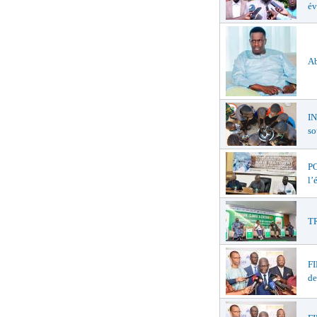
év
Ab
I
so
PO
l’
TR
F
de