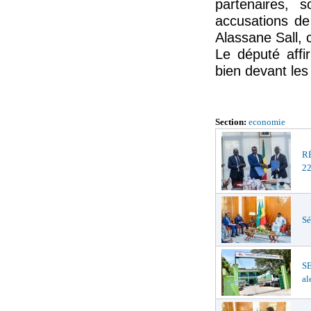
partenaires, 
accusations de
Alassane Sall, 
Le député affi
bien devant les
Section:
economie
R
22
Sé
S
al