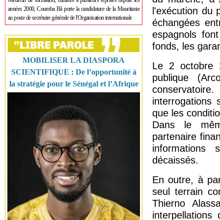
Médecin de formation, ministre à plusieurs reprises depuis les
années 2000, Coumba Bâ porte la candidature de la Mauritanie
l'exécution du 
au poste de secrétaire générale de l'Organisation internationale
échangées entr
espagnols font
fonds, les garan
MOBILISER LA DIASPORA
Le 2 octobre 
SCIENTIFIQUE : De l’opportunité à
publique (Ar
la stratégie pour le Sénégal et l’Afrique
conservatoir
interrogations 
que les conditi
Dans le mêm
partenaire finan
informations s
décaissés.
En outre,
à par
seul terrain co
Thierno Alassa
interpellation