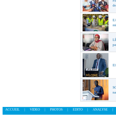
F
de
EA
mi
LÉ
pa
El
SO
na
ACCUEIL
|
VIDEO
|
PHOTOS
|
EDITO
|
ANALYSE
|