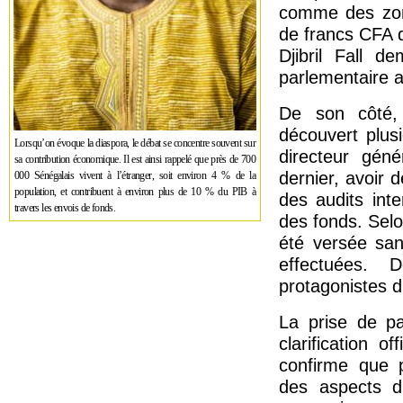
comme des zone
de francs CFA 
Djibril Fall d
parlementaire af
De son côté, 
découvert plusi
Lorsqu’on évoque la diaspora, le débat se concentre souvent sur
directeur gén
sa contribution économique. Il est ainsi rappelé que près de 700
dernier, avoir
000 Sénégalais vivent à l’étranger, soit environ 4 % de la
population, et contribuent à environ plus de 10 % du PIB à
des audits int
travers les envois de fonds.
des fonds. Selo
été versée san
effectuées. 
protagonistes d
La prise de pa
clarification o
confirme que 
des aspects di