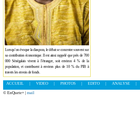
Lorsqu’on évoque la diaspora, le débat se concentre souvent sur
sa contribution économique. Il est ainsi rappelé que près de 700
000 Sénégalais vivent à l’étranger, soit environ 4 % de la
population, et contribuent à environ plus de 10 % du PIB à
travers les envois de fonds.
ACCUEIL
|
VIDEO
|
PHOTOS
|
EDITO
|
ANALYSE
|
© EnQuete+ |
mail