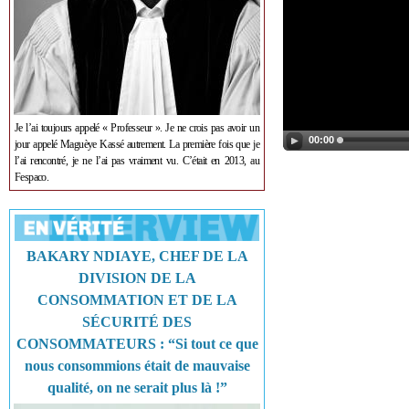
Je l’ai toujours appelé « Professeur ». Je ne crois pas avoir un
00:00
jour appelé Maguèye Kassé autrement. La première fois que je
l’ai rencontré, je ne l’ai pas vraiment vu. C’était en 2013, au
Fespaco.
BAKARY NDIAYE, CHEF DE LA
DIVISION DE LA
CONSOMMATION ET DE LA
SÉCURITÉ DES
CONSOMMATEURS : “Si tout ce que
nous consommions était de mauvaise
qualité, on ne serait plus là !”