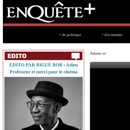
Sk
ma
co
+ de politique
+ d'economie
Askane wi
ÉDITO PAR BIGUÉ BOB : Adieu
Professeur et merci pour le cinéma