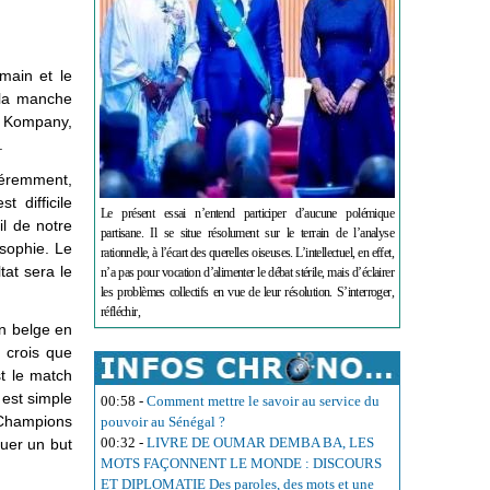
rmain et le
 la manche
nt Kompany,
.
féremment,
 difficile
Le présent essai n’entend participer d’aucune polémique
il de notre
partisane. Il se situe résolument sur le terrain de l’analyse
osophie. Le
rationnelle, à l’écart des querelles oiseuses. L’intellectuel, en effet,
tat sera le
n’a pas pour vocation d’alimenter le débat stérile, mais d’éclairer
les problèmes collectifs en vue de leur résolution. S’interroger,
réfléchir,
en belge en
 crois que
st le match
 est simple
00:58
-
Comment mettre le savoir au service du
s Champions
pouvoir au Sénégal ?
00:32
-
LIVRE DE OUMAR DEMBA BA, LES
quer un but
MOTS FAÇONNENT LE MONDE : DISCOURS
ET DIPLOMATIE Des paroles, des mots et une