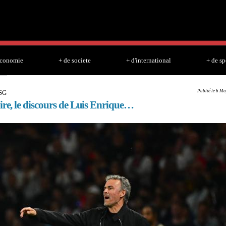
Skip to
main
content
economie
+ de societe
+ d'international
+ de sp
Publié le 6 Ma
SG
ire, le discours de Luis Enrique…