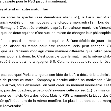
e payante pour le PSG jusqu'à maintenant.
 attend un autre match fou
e après la spectaculaire demi-finale aller (5-4), le Paris Saint-Ge
nich vont-ils offrir un nouveau chef-d’œuvre mercredi (19h) lors de
Allemagne ? C'est très probable d'après l'entraîneur munichois Vince
 que les deux équipes n'ont aucune raison de changer leur philosophie
dépend pas d'une mais de deux équipes. Si l'une décide de jouer dif
r, de laisser du temps pour être compact, cela peut changer. C'est
 que les Parisiens vont agir d'une manière différente qu'à l'aller, pare
ous jouons à domicile. C'est possible que le match ait la même phil
ué 5 buts et aimerait gagner 5-0. Cela ne veut pas dire que le résul
 pas pourquoi Paris changerait son idée de jeu", a déclaré le technici
e de presse ce mardi. Kompany a ensuite affiché sa motivation : "Je
a y arriver, tous ensemble, on veut créer un moment inoubliable. C'e
s, pas des coaches, je veux qu'il savoure cette soirée. (...) La mission
gagner ce match. On a des idées. Mais le PSG a remporté la Ligue de
 sûr qu'il répondra de la même manière. Le plus important est de mar
e l'adversaire."