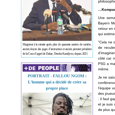
philosophi
…Kompany
Une semain
Bayern Mu
retour en 
qui estime
"Cela ne 
Magistrat à la retraite après plus de quarante années de carrière,
de recule
ancien doyen des juges d’instruction et ancien premier président
d'imaginer
de la Cour d’appel de Dakar, Demba Kandji est, depuis 2021
côté car n
PSG a marq
même.
PORTRAIT - FALLOU NGOM :
Je ne sais
L’homme qui a décidé de créer sa
conférenc
propre place
l'équipe v
des joueur
: il faut 
et je suis
de plus qu