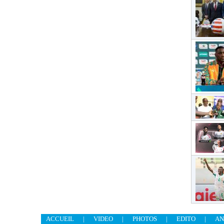
ACCUEIL
|
VIDEO
|
PHOTOS
|
EDITO
|
AN