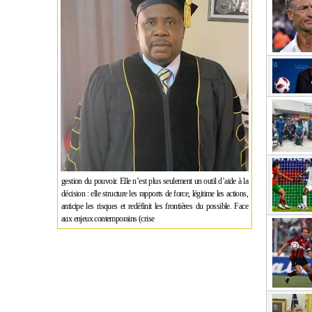
gestion du pouvoir. Elle n’est plus seulement un outil d’aide à la
décision : elle structure les rapports de force, légitime les actions,
anticipe les risques et redéfinit les frontières du possible. Face
aux enjeux contemporains (crise