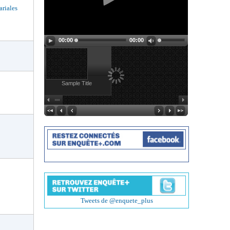
riales
00:00
00:00
Sample Title
Tweets de @enquete_plus