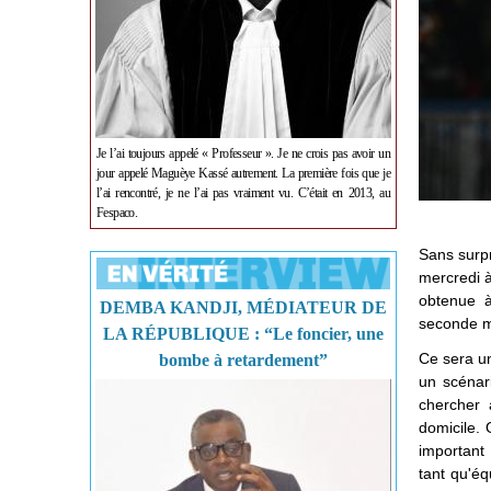
Je l’ai toujours appelé « Professeur ». Je ne crois pas avoir un
jour appelé Maguèye Kassé autrement. La première fois que je
l’ai rencontré, je ne l’ai pas vraiment vu. C’était en 2013, au
Fespaco.
Sans surpr
mercredi à
obtenue à 
DEMBA KANDJI, MÉDIATEUR DE
seconde ma
LA RÉPUBLIQUE : “Le foncier, une
Ce sera un
bombe à retardement”
un scénari
chercher 
domicile. 
important
tant qu'é