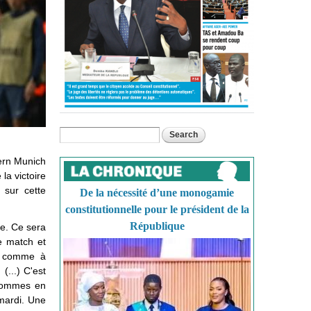
Search
Search form
yern Munich
la victoire
f sur cette
De la nécessité d’une monogamie
constitutionnelle pour le président de la
République
pe. Ce sera
le match et
r, comme à
(...) C'est
 sommes en
mardi. Une