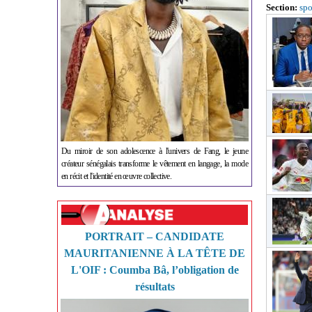
Section:
spo
Du miroir de son adolescence à l'univers de Fang, le jeune
créateur sénégalais transforme le vêtement en langage, la mode
en récit et l'identité en œuvre collective.
PORTRAIT – CANDIDATE
MAURITANIENNE À LA TÊTE DE
L'OIF : Coumba Bâ, l’obligation de
résultats