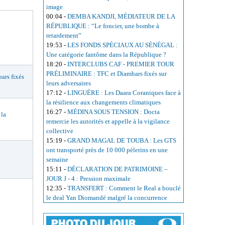
image
00:04
-
DEMBA KANDJI, MÉDIATEUR DE LA
RÉPUBLIQUE : “Le foncier, une bombe à
retardement”
19:53
-
LES FONDS SPÉCIAUX AU SÉNÉGAL :
Une catégorie fantôme dans la République ?
18:20
-
INTERCLUBS CAF - PREMIER TOUR
PRÉLIMINAIRE : TFC et Diambars fixés sur
rs fixés
leurs adversaires
17:12
-
LINGUÈRE : Les Daara Coraniques face à
la résilience aux changements climatiques
16:27
-
MÉDINA SOUS TENSION : Docta
 la
remercie les autorités et appelle à la vigilance
collective
15:19
-
GRAND MAGAL DE TOUBA : Les GTS
ont transporté près de 10 000 pèlerins en une
semaine
15:11
-
DÉCLARATION DE PATRIMOINE –
JOUR J - 4 : Pression maximale
12:35
-
TRANSFERT : Comment le Real a bouclé
le deal Yan Diomandé malgré la concurrence