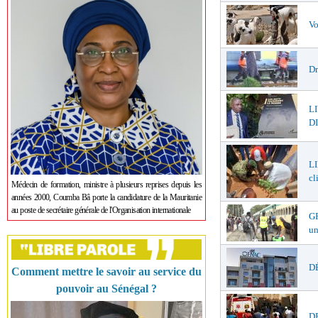
Vo
Dr
L
DI
LI
cl
Médecin de formation, ministre à plusieurs reprises depuis les
années 2000, Coumba Bâ porte la candidature de la Mauritanie
au poste de secrétaire générale de l'Organisation internationale
GR
un
DÉ
Comment mettre le savoir au service du
pouvoir au Sénégal ?
DR