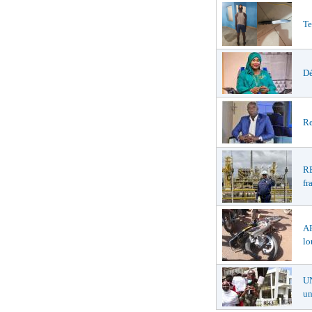
Te
Dé
Re
R
fr
A
lo
U
un