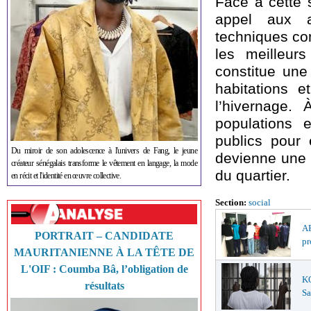
Face à cette s
appel aux au
techniques co
les meilleur
constitue une
habitations e
l’hivernage.
populations 
publics pour 
Du miroir de son adolescence à l'univers de Fang, le jeune
devienne une n
créateur sénégalais transforme le vêtement en langage, la mode
du quartier.
en récit et l'identité en œuvre collective.
Section:
social
AF
PORTRAIT – CANDIDATE
pr
MAURITANIENNE À LA TÊTE DE
L'OIF : Coumba Bâ, l’obligation de
K
résultats
Sa