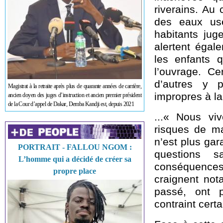
riverains. Au
des eaux usé
habitants jug
alertent égal
les enfants q
l’ouvrage. Ce
d’autres y 
Magistrat à la retraite après plus de quarante années de carrière,
impropres à l
ancien doyen des juges d’instruction et ancien premier président
de la Cour d’appel de Dakar, Demba Kandji est, depuis 2021
...« Nous vi
risques de ma
n’est plus ga
PORTRAIT - FALLOU NGOM :
questions sa
L’homme qui a décidé de créer sa
conséquences
propre place
craignent not
passé, ont p
contraint certa