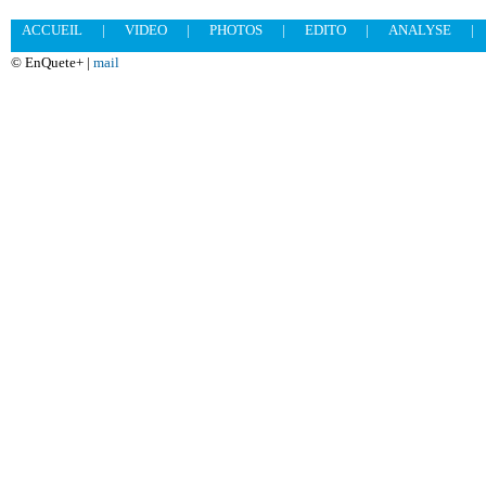
ACCUEIL
|
VIDEO
|
PHOTOS
|
EDITO
|
ANALYSE
|
© EnQuete+ |
mail