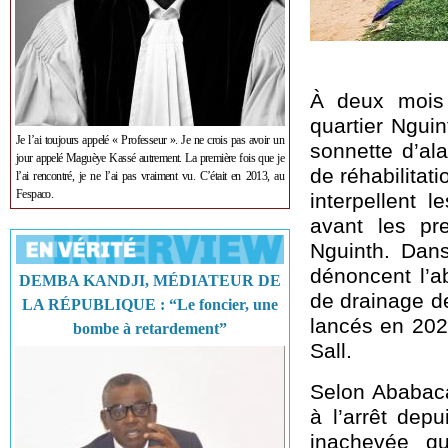
À deux mois 
quartier Ngui
Je l’ai toujours appelé « Professeur ». Je ne crois pas avoir un
sonnette d’ala
jour appelé Maguèye Kassé autrement. La première fois que je
de réhabilitat
l’ai rencontré, je ne l’ai pas vraiment vu. C’était en 2013, au
Fespaco.
interpellent l
avant les pr
Nguinth. Dans
dénoncent l’a
DEMBA KANDJI, MÉDIATEUR DE
de drainage de
LA RÉPUBLIQUE : “Le foncier, une
lancés en 202
bombe à retardement”
Sall.
Selon Ababacar
à l’arrêt depu
inachevée qu