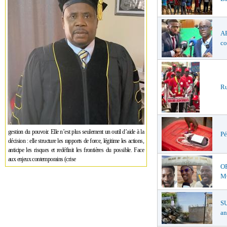
AF
co
Ru
gestion du pouvoir. Elle n’est plus seulement un outil d’aide à la
Pé
décision : elle structure les rapports de force, légitime les actions,
anticipe les risques et redéfinit les frontières du possible. Face
aux enjeux contemporains (crise
O
MŒ
S
an