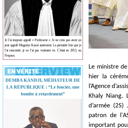
Je l’ai toujours appelé « Professeur ». Je ne crois pas avoir un
jour appelé Maguèye Kassé autrement. La première fois que je
l’ai rencontré, je ne l’ai pas vraiment vu. C’était en 2013, au
Fespaco.
Le ministre de
hier la cérém
DEMBA KANDJI, MÉDIATEUR DE
l’Agence d’ass
LA RÉPUBLIQUE : “Le foncier, une
bombe à retardement”
Khaly Niang. 
d’armée (2S) 
patron de l'A
important pour