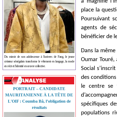
a magnifié l’i
place la quest
Poursuivant so
agents de sé
bénéficier de l
Dans la même v
Du miroir de son adolescence à l'univers de Fang, le jeune
Oumar Touré, a
créateur sénégalais transforme le vêtement en langage, la mode
en récit et l'identité en œuvre collective.
Social s’inscr
des conditions 
le centre se
PORTRAIT – CANDIDATE
d’accompagnem
MAURITANIENNE À LA TÊTE DE
L'OIF : Coumba Bâ, l’obligation de
spécifiques de
résultats
populations ri