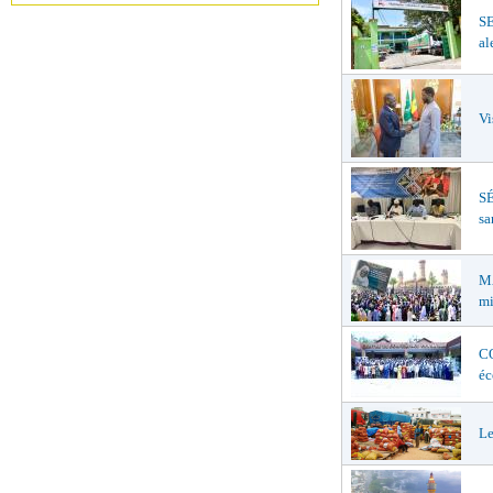
S
al
Vi
SÉ
sa
MA
mi
CO
éc
Le