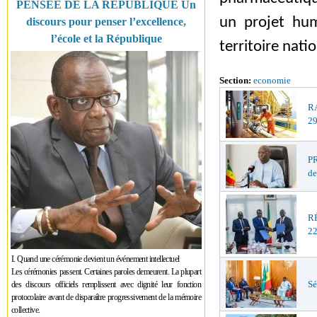
PENSÉE DE LA RÉPUBLIQUE Un
un projet hum
discours pour penser l’excellence,
l’école et la République
territoire nati
Section:
economie
R
29
PR
de
R
22
I. Quand une cérémonie devient un événement intellectuel
Les cérémonies passent. Certaines paroles demeurent. La plupart
Sé
des discours officiels remplissent avec dignité leur fonction
protocolaire avant de disparaître progressivement de la mémoire
collective.