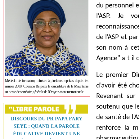
du personnel es
l’ASP. Je v
reconnaissance
de l’ASP et pa
son nom à cet
Agence" a-t-il 
Le premier Dir
Médecin de formation, ministre à plusieurs reprises depuis les
d’avoir été ch
années 2000, Coumba Bâ porte la candidature de la Mauritanie
au poste de secrétaire générale de l'Organisation internationale
Revenant sur 
soutenu que le
de santé de l’
DISCOURS DU PR PAPA FARY
SEYE : QUAND LA PAROLE
renforce la m
ÉDUCATIVE DEVIENT UNE
pharmaceutique