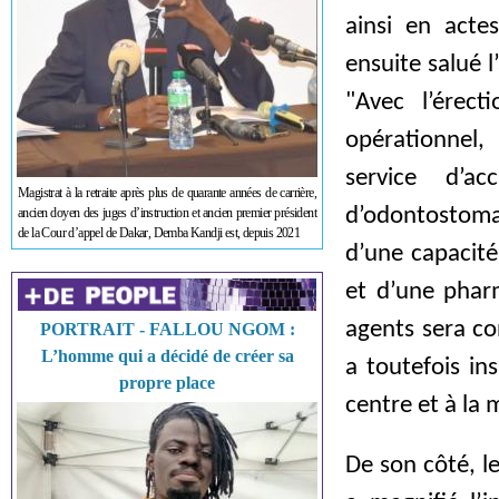
ainsi en actes
ensuite salué 
"Avec l’érect
opérationnel,
service d’a
Magistrat à la retraite après plus de quarante années de carrière,
d’odontostomat
ancien doyen des juges d’instruction et ancien premier président
de la Cour d’appel de Dakar, Demba Kandji est, depuis 2021
d’une capacité
et d’une phar
agents sera co
PORTRAIT - FALLOU NGOM :
L’homme qui a décidé de créer sa
a toutefois ins
propre place
centre et à la
De son côté, 