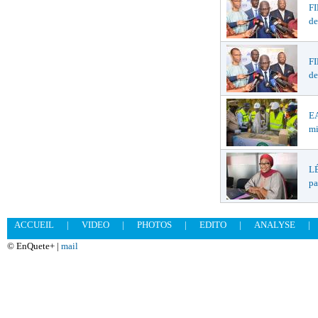
F
de
F
de
EA
mi
LÉ
pa
ACCUEIL
|
VIDEO
|
PHOTOS
|
EDITO
|
ANALYSE
|
© EnQuete+ |
mail