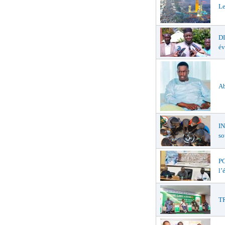
Le
D
év
Ab
I
so
PO
l’
TR