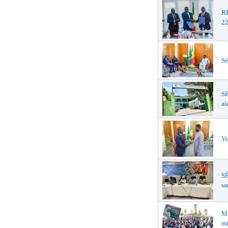
R
22
Sé
S
al
Vi
SÉ
sa
MA
mi