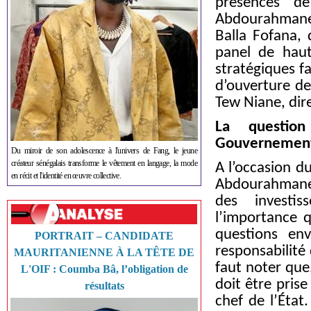
présences d
Abdourahmane S
Balla Fofana,
panel de haut
stratégiques f
d’ouverture de
Tew Niane, dir
La questio
Gouvernemen
Du miroir de son adolescence à l'univers de Fang, le jeune
créateur sénégalais transforme le vêtement en langage, la mode
A l’occasion du
en récit et l'identité en œuvre collective.
Abdourahmane 
des investi
l’importance 
questions en
PORTRAIT – CANDIDATE
responsabilité 
MAURITANIENNE À LA TÊTE DE
faut noter que
L'OIF : Coumba Bâ, l’obligation de
doit être pris
résultats
chef de l’État