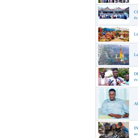
CO
éc
Le
Le
D
év
Ab
I
so