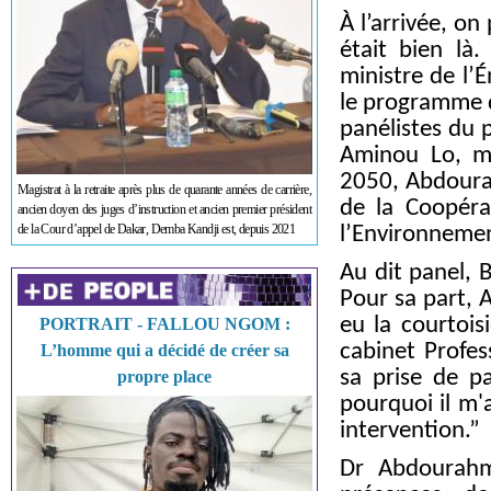
À l’arrivée, on
était bien là
ministre de l’
le programme qu
panélistes du 
Aminou Lo, mi
2050, Abdourah
Magistrat à la retraite après plus de quarante années de carrière,
de la Coopéra
ancien doyen des juges d’instruction et ancien premier président
de la Cour d’appel de Dakar, Demba Kandji est, depuis 2021
l’Environneme
Au dit panel, 
Pour sa part, A
eu la courtois
PORTRAIT - FALLOU NGOM :
cabinet Profes
L’homme qui a décidé de créer sa
sa prise de pa
propre place
pourquoi il m
intervention.”
Dr Abdourahm