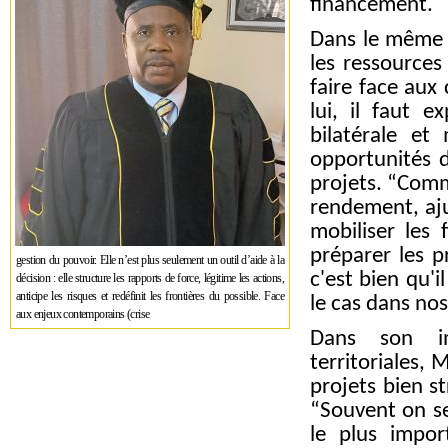
financement.
Dans le même s
les ressources
faire face aux
lui, il faut e
bilatérale et 
opportunités d
projets. “Comme
rendement, aju
mobiliser les 
préparer les p
gestion du pouvoir. Elle n’est plus seulement un outil d’aide à la
c'est bien qu'i
décision : elle structure les rapports de force, légitime les actions,
anticipe les risques et redéfinit les frontières du possible. Face
le cas dans no
aux enjeux contemporains (crise
Dans son int
territoriales, 
projets bien s
“Souvent on se
le plus impor