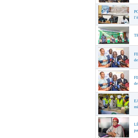
PO
l’
TR
F
de
F
de
EA
mi
LÉ
pa