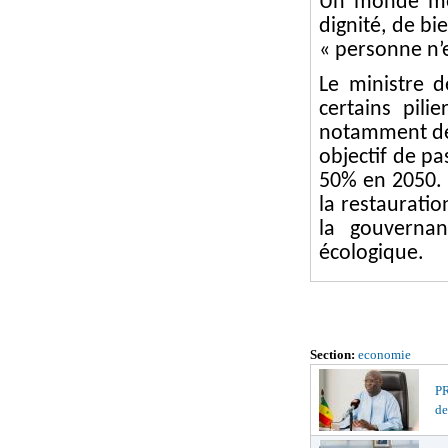
Un monde mei
dignité, de bi
« personne n’
Le ministre d
certains pili
notamment de 
objectif de p
50% en 2050. I
la restauratio
la gouvernan
écologique.
Section:
economie
PR
de