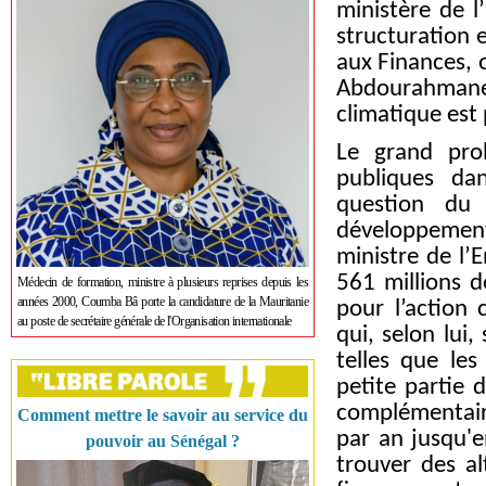
ministère de l
structuration 
aux Finances, o
Abdourahmane 
climatique est 
Le grand pro
publiques da
question du 
développement 
ministre de l
561 millions d
Médecin de formation, ministre à plusieurs reprises depuis les
années 2000, Coumba Bâ porte la candidature de la Mauritanie
pour l’action 
au poste de secrétaire générale de l'Organisation internationale
qui, selon lui
telles que les
petite partie 
complémentaire
Comment mettre le savoir au service du
par an jusqu'e
pouvoir au Sénégal ?
trouver des al