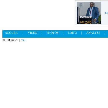
El
ACCUEIL
|
VIDEO
|
PHOTOS
|
EDITO
|
ANALYSE
|
© EnQuete+ |
mail