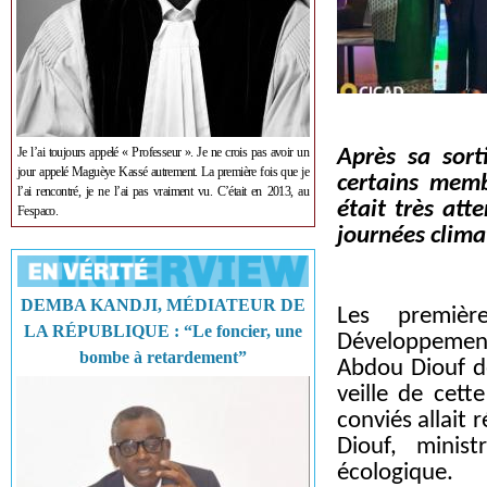
Je l’ai toujours appelé « Professeur ». Je ne crois pas avoir un
Après sa sort
jour appelé Maguèye Kassé autrement. La première fois que je
certains mem
l’ai rencontré, je ne l’ai pas vraiment vu. C’était en 2013, au
était très att
Fespaco.
journées clim
DEMBA KANDJI, MÉDIATEUR DE
Les premiè
LA RÉPUBLIQUE : “Le foncier, une
Développement
bombe à retardement”
Abdou Diouf de
veille de cett
conviés allait
Diouf, minis
écologique.