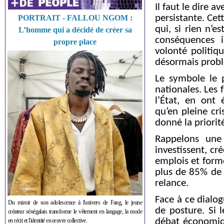
Il faut le dire 
persistante. Cet
PORTRAIT - FALLOU NGOM :
qui, si rien n’e
L’homme qui a décidé de créer sa
conséquences i
propre place
volonté politiq
désormais prob
Le symbole le p
nationales. Les
l’État, en ont
qu’en pleine cri
donné la priori
Rappelons une 
investissent, cr
emplois et forme
plus de 85% de l
relance.
Face à ce dialo
Du miroir de son adolescence à l'univers de Fang, le jeune
de posture. Si 
créateur sénégalais transforme le vêtement en langage, la mode
débat économique
en récit et l'identité en œuvre collective.