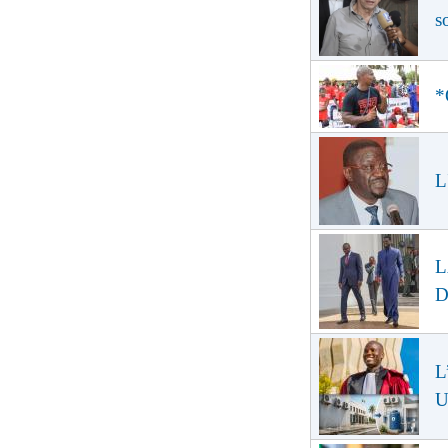
s
*
L
L
D
L
U