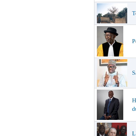
T
P
S
H
d
L