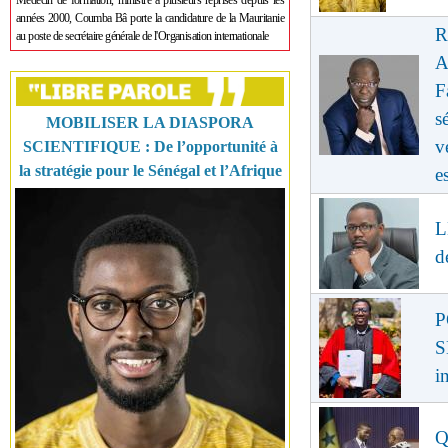
Médecin de formation, ministre à plusieurs reprises depuis les
années 2000, Coumba Bâ porte la candidature de la Mauritanie
R
au poste de secrétaire générale de l'Organisation internationale
A
F
s
MOBILISER LA DIASPORA
v
SCIENTIFIQUE : De l’opportunité à
la stratégie pour le Sénégal et l’Afrique
e
L
d
P
S
i
Q