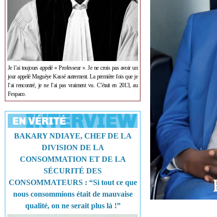
Je l’ai toujours appelé « Professeur ». Je ne crois pas avoir un
jour appelé Maguèye Kassé autrement. La première fois que je
l’ai rencontré, je ne l’ai pas vraiment vu. C’était en 2013, au
Fespaco.
BAKARY NDIAYE, CHEF DE LA
DIVISION DE LA
CONSOMMATION ET DE LA
SÉCURITÉ DES
CONSOMMATEURS : “Si tout ce que
nous consommions était de mauvaise
qualité, on ne serait plus là !”