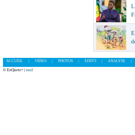
L
F
E
d
ACCUEIL
|
VIDEO
|
PHOTOS
|
EDITO
|
ANALYSE
|
© EnQuete+ |
mail