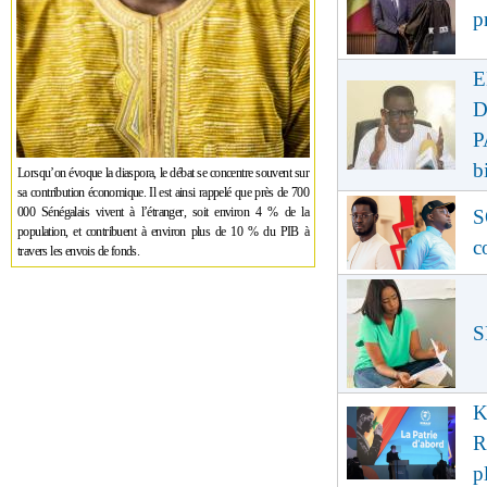
p
E
D
P
b
Lorsqu’on évoque la diaspora, le débat se concentre souvent sur
sa contribution économique. Il est ainsi rappelé que près de 700
000 Sénégalais vivent à l’étranger, soit environ 4 % de la
S
population, et contribuent à environ plus de 10 % du PIB à
c
travers les envois de fonds.
S
K
R
p