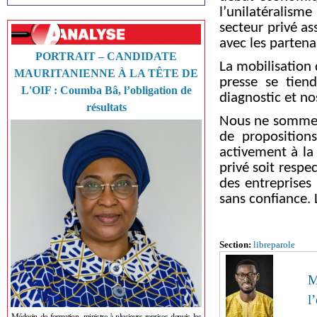
l’unilatéralisme
secteur privé as
avec les partena
PORTRAIT – CANDIDATE
La mobilisation 
MAURITANIENNE À LA TÊTE DE
presse se tien
L'OIF : Coumba Bâ, l’obligation de
diagnostic et no
résultats
Nous ne sommes
de proposition
activement à la 
privé soit respe
des entreprises 
sans confiance. 
Section:
libreparole
M
l