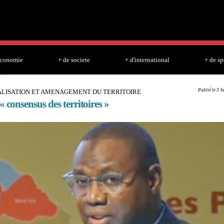
Skip to
main
content
economie
+ de societe
+ d'international
+ de sp
Publié le 3 J
LISATION ET AMENAGEMENT DU TERRITOIRE
« consensus des territoires »