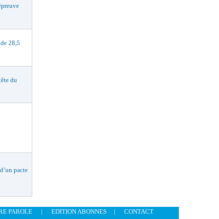
preuve
de 28,5
ête du
d’un pacte
RE PAROLE
|
EDITION ABONNES
|
CONTACT