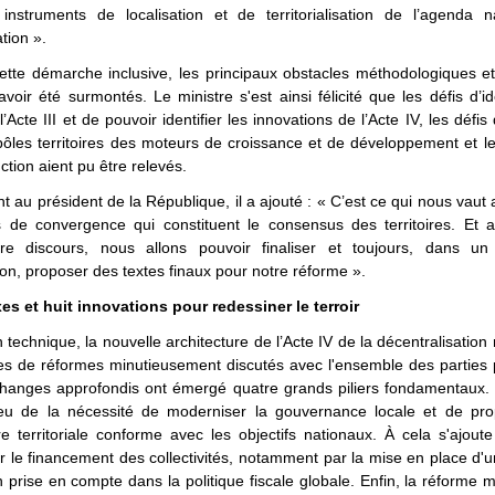
instruments de localisation et de territorialisation de l’agenda n
tion ».
tte démarche inclusive, les principaux obstacles méthodologiques et
voir été surmontés. Le ministre s'est ainsi félicité que les défis d’ide
l’Acte III et de pouvoir identifier les innovations de l’Acte IV, les défi
pôles territoires des moteurs de croissance et de développement et le
ction aient pu être relevés.
t au président de la République, il a ajouté : « C’est ce qui nous vaut 
s de convergence qui constituent le consensus des territoires. Et au
re discours, nous allons pouvoir finaliser et toujours, dans un
ion, proposer des textes finaux pour notre réforme ».
es et huit innovations pour redessiner le terroir
n technique, la nouvelle architecture de l’Acte IV de la décentralisation
es de réformes minutieusement discutés avec l'ensemble des parties 
hanges approfondis ont émergé quatre grands piliers fondamentaux. Il
ieu de la nécessité de moderniser la gouvernance locale et de pr
re territoriale conforme avec les objectifs nationaux. À cela s'ajoute 
r le financement des collectivités, notamment par la mise en place d'un
n prise en compte dans la politique fiscale globale. Enfin, la réforme m