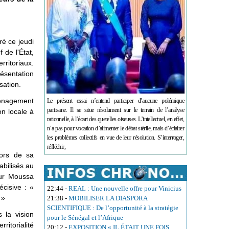
ré ce jeudi
 de l'État,
rritoriaux.
résentation
sation.
Aménagement
Le présent essai n’entend participer d’aucune polémique
partisane. Il se situe résolument sur le terrain de l’analyse
on locale à
rationnelle, à l’écart des querelles oiseuses. L’intellectuel, en effet,
n’a pas pour vocation d’alimenter le débat stérile, mais d’éclairer
les problèmes collectifs en vue de leur résolution. S’interroger,
réfléchir,
Lors de sa
abilisés au
our Moussa
écisive : «
22:44
-
REAL : Une nouvelle offre pour Vinicius
 »
21:38
-
MOBILISER LA DIASPORA
SCIENTIFIQUE : De l’opportunité à la stratégie
s la vision
pour le Sénégal et l’Afrique
ritorialité
20:12
-
EXPOSITION « IL ÉTAIT UNE FOIS