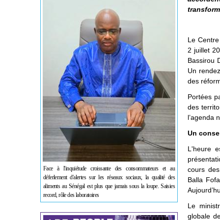
transform
Le Centre 
2 juillet 
Bassirou D
Un rendez-
des réform
Portées pa
des territ
l’agenda n
Un consen
L'heure e
présentati
Face à l'inquiétude croissante des consommateurs et au
cours des
déferlement d'alertes sur les réseaux sociaux, la qualité des
Balla Fofa
aliments au Sénégal est plus que jamais sous la loupe. Saisies
Aujourd’hu
record, rôle des laboratoires
Le ministr
globale de