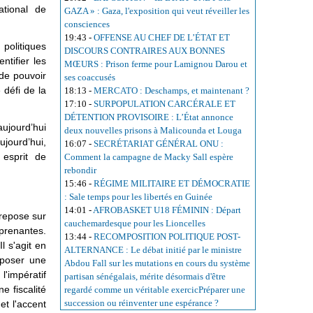
ational de
GAZA » : Gaza, l'exposition qui veut réveiller les
consciences
19:43
-
OFFENSE AU CHEF DE L’ÉTAT ET
 politiques
DISCOURS CONTRAIRES AUX BONNES
ntifier les
MŒURS : Prison ferme pour Lamignou Darou et
s de pouvoir
ses coaccusés
 défi de la
18:13
-
MERCATO : Deschamps, et maintenant ?
17:10
-
SURPOPULATION CARCÉRALE ET
DÉTENTION PROVISOIRE : L’État annonce
aujourd’hui
deux nouvelles prisons à Malicounda et Louga
jourd’hui,
16:07
-
SECRÉTARIAT GÉNÉRAL ONU :
 esprit de
Comment la campagne de Macky Sall espère
rebondir
15:46
-
RÉGIME MILITAIRE ET DÉMOCRATIE
: Sale temps pour les libertés en Guinée
14:01
-
AFROBASKET U18 FÉMININ : Départ
 repose sur
cauchemardesque pour les Lioncelles
prenantes.
13:44
-
RECOMPOSITION POLITIQUE POST-
 s'agit en
ALTERNANCE : Le débat initié par le ministre
oposer une
Abdou Fall sur les mutations en cours du système
l'impératif
partisan sénégalais, mérite désormais d'être
e fiscalité
regardé comme un véritable exercicPréparer une
succession ou réinventer une espérance ?
et l'accent