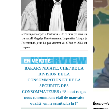
Je l’ai toujours appelé « Professeur ». Je ne crois pas avoir un
jour appelé Maguèye Kassé autrement. La première fois que je
l’ai rencontré, je ne l’ai pas vraiment vu. C’était en 2013, au
Fespaco.
BAKARY NDIAYE, CHEF DE LA
DIVISION DE LA
CONSOMMATION ET DE LA
SÉCURITÉ DES
CONSOMMATEURS : “Si tout ce que
nous consommions était de mauvaise
qualité, on ne serait plus là !”
Économie,
accordent