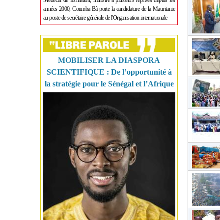
Médecin de formation, ministre à plusieurs reprises depuis les
années 2000, Coumba Bâ porte la candidature de la Mauritanie
au poste de secrétaire générale de l'Organisation internationale
MOBILISER LA DIASPORA
SCIENTIFIQUE : De l’opportunité à
la stratégie pour le Sénégal et l’Afrique