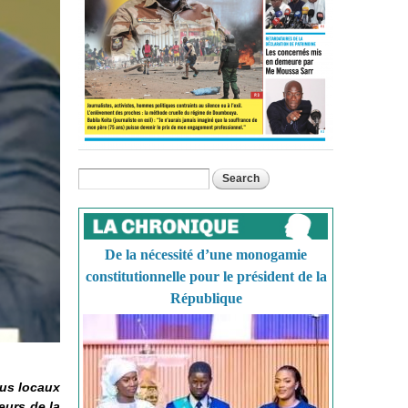
Search
Search form
De la nécessité d’une monogamie
constitutionnelle pour le président de la
République
lus locaux
eurs de la