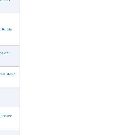
t Kolda
s ont
alistes à
preuve