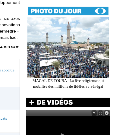
veloppement
quinze axes
nnovations
permettre «
mais fixé.
ADOU DIOP
 accorde
MAGAL DE TOUBA : La fête religieuse qui
mobilise des millions de fidèles au Sénégal
cats