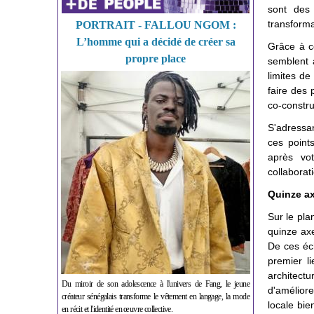
sont des 
transforma
PORTRAIT - FALLOU NGOM :
L’homme qui a décidé de créer sa
Grâce à ce
propre place
semblent a
limites de 
faire des 
co-constru
S'adressan
ces point
après vot
collaborat
Quinze ax
Sur le pla
quinze ax
De ces éc
premier l
architectu
Du miroir de son adolescence à l'univers de Fang, le jeune
d'améliore
créateur sénégalais transforme le vêtement en langage, la mode
locale bie
en récit et l'identité en œuvre collective.