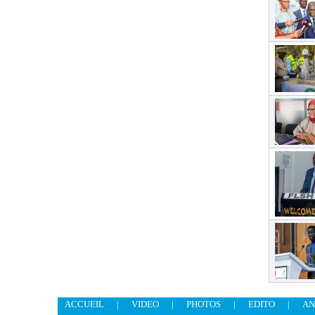
ACCUEIL
|
VIDEO
|
PHOTOS
|
EDITO
|
AN