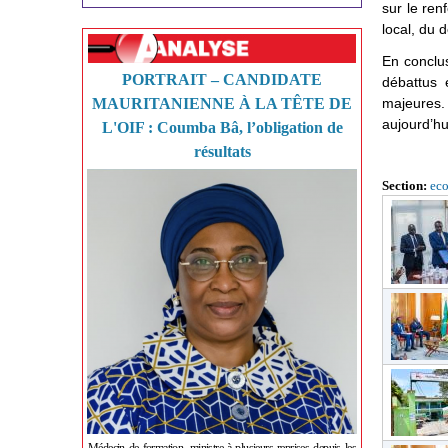
sur le ren
local, du 
En conclus
PORTRAIT – CANDIDATE
débattus 
MAURITANIENNE À LA TÊTE DE
majeures. 
aujourd’hu
L'OIF : Coumba Bâ, l’obligation de
résultats
Section:
ec