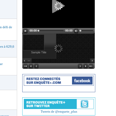
 défi de
00:00
00:00
s à 629,6
Sample Title
ur
Tweets de @enquete_plus
ionaux