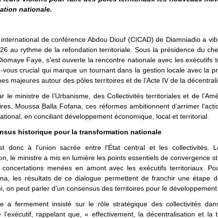
ation nationale.
international de conférence Abdou Diouf (CICAD) de Diamniadio a vib
2026 au rythme de la refondation territoriale. Sous la présidence du chef
iomaye Faye, s'est ouverte la rencontre nationale avec les exécutifs te
vous crucial qui marque un tournant dans la gestion locale avec la p
es majeures autour des pôles territoires et de l’Acte IV de la décentrali
r le ministre de l’Urbanisme, des Collectivités territoriales et de l’
oires, Moussa Balla Fofana, ces réformes ambitionnent d’arrimer l'acti
ational, en conciliant développement économique, local et territorial.
sus historique pour la transformation nationale
st donc à l'union sacrée entre l'État central et les collectivités. 
on, le ministre a mis en lumière les points essentiels de convergence st
 concertations menées en amont avec les exécutifs territoriaux. P
na, les résultats de ce dialogue permettent de franchir une étape d
i, on peut parler d’un consensus des territoires pour le développement
e a fermement insisté sur le rôle stratégique des collectivités dan
 l'exécutif, rappelant que, « effectivement, la décentralisation et la ter