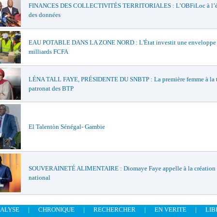
FINANCES DES COLLECTIVITÉS TERRITORIALES : L’OBFiLoc à l’é
des données
EAU POTABLE DANS LA ZONE NORD : L'État investit une enveloppe 
milliards FCFA
LÉNA TALL FAYE, PRÉSIDENTE DU SNBTP : La première femme à la t
patronat des BTP
El Talentòn Sénégal- Gambie
SOUVERAINETÉ ALIMENTAIRE : Diomaye Faye appelle à la création 
national
ALYSE
|
CHRONIQUE
|
RECHERCHER
|
EN VERITE
|
LIB