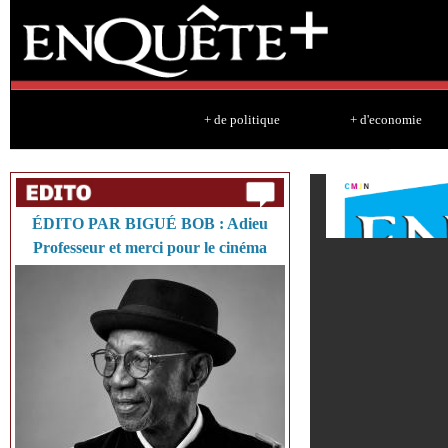
Sk
ma
co
+ de politique
+ d'economie
ÉDITO PAR BIGUÉ BOB : Adieu
Professeur et merci pour le cinéma