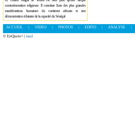
Le Grand Magal de Touba est bien plus qu'une simple
commémoration religieuse. Il constitue l'une des plus grandes
manifestations humaines du continent africain et une
démonstration éclatante de la capacité du Sénégal
ACCUEIL
|
VIDEO
|
PHOTOS
|
EDITO
|
ANALYSE
|
© EnQuete+ |
mail