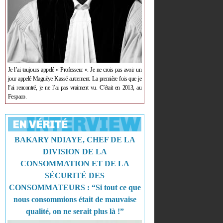
Je l’ai toujours appelé « Professeur ». Je ne crois pas avoir un
jour appelé Maguèye Kassé autrement. La première fois que je
l’ai rencontré, je ne l’ai pas vraiment vu. C’était en 2013, au
Fespaco.
BAKARY NDIAYE, CHEF DE LA
DIVISION DE LA
CONSOMMATION ET DE LA
SÉCURITÉ DES
CONSOMMATEURS : “Si tout ce que
nous consommions était de mauvaise
qualité, on ne serait plus là !”