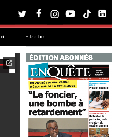
ort
+ de culture