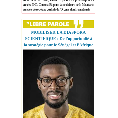
Médecin de formation, ministre à plusieurs reprises depuis les
années 2000, Coumba Bâ porte la candidature de la Mauritanie
au poste de secrétaire générale de l'Organisation internationale
MOBILISER LA DIASPORA
SCIENTIFIQUE : De l’opportunité à
la stratégie pour le Sénégal et l’Afrique