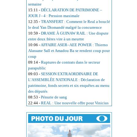
semaine
15:11
-
DÉCLARATION DE PATRIMOINE –
JOUR J - 4 : Pression maximale
12:35
-
TRANSFERT : Comment le Real a bouclé
le deal Yan Diomandé malgré la concurrence
10:59
-
DRAME À GUINAW RAIL : Une dispute
entre deux frères vire à un meurtre
10:06
-
AFFAIRE ASER–AEE POWER : Thierno
Alassane Sall et Amadou Ba se rendent coup pour
coup
09:14
-
Ruptures de contrats dans le secteur
parapublic
09:03
-
SESSION EXTRAORDINAIRE DE
L’ASSEMBLÉE NATIONALE : Déclaration de
patrimoine, fonds secrets et six enquêtes au menu
des députés
08:53
-
Pénurie de sang
22:44
-
REAL : Une nouvelle offre pour Vinicius