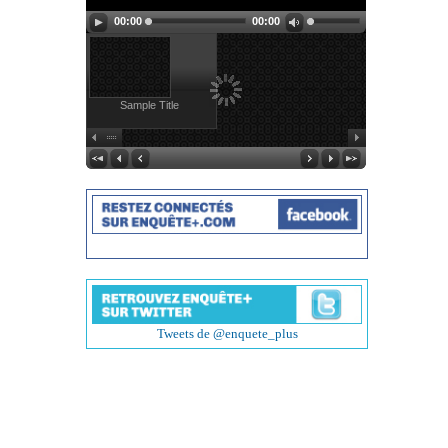
00:00
00:00
Sample Title
Tweets de @enquete_plus