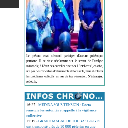
Le présent essai n’entend participer d’aucune polémique
partisane. Il se situe résolument sur le terrain de l’analyse
rationnelle, à l’écart des querelles oiseuses. L’intellectuel, en effet,
n’a pas pour vocation d’alimenter le débat stérile, mais d’éclairer
les problèmes collectifs en vue de leur résolution. S’interroger,
réfléchir,
16:27
-
MÉDINA SOUS TENSION : Docta
remercie les autorités et appelle à la vigilance
collective
15:19
-
GRAND MAGAL DE TOUBA : Les GTS
ont transporté près de 10 000 pèlerins en une