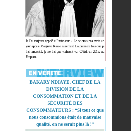
Je l’ai toujours appelé « Professeur ». Je ne crois pas avoir un
jour appelé Maguèye Kassé autrement. La première fois que je
l’ai rencontré, je ne l’ai pas vraiment vu. C’était en 2013, au
Fespaco.
BAKARY NDIAYE, CHEF DE LA
DIVISION DE LA
CONSOMMATION ET DE LA
SÉCURITÉ DES
CONSOMMATEURS : “Si tout ce que
nous consommions était de mauvaise
qualité, on ne serait plus là !”