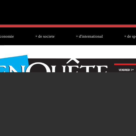
Skip to
main
content
economie
+ de societe
+ d'international
+ de sp