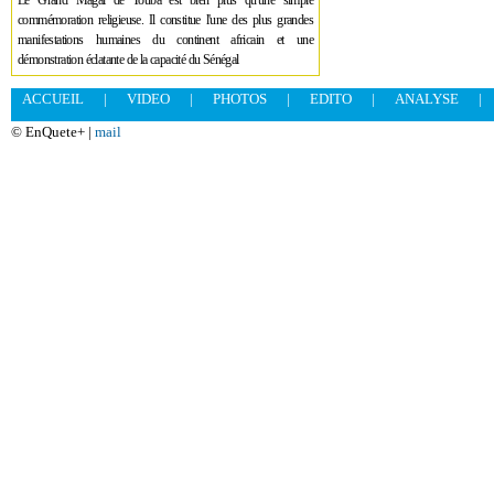
Le Grand Magal de Touba est bien plus qu'une simple
commémoration religieuse. Il constitue l'une des plus grandes
manifestations humaines du continent africain et une
démonstration éclatante de la capacité du Sénégal
ACCUEIL
|
VIDEO
|
PHOTOS
|
EDITO
|
ANALYSE
|
© EnQuete+ |
mail