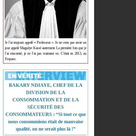
Je l’ai toujours appelé « Professeur ». Je ne crois pas avoir un
jour appelé Maguèye Kassé autrement. La première fois que je
l’ai rencontré, je ne l’ai pas vraiment vu. C’était en 2013, au
Fespaco.
BAKARY NDIAYE, CHEF DE LA
DIVISION DE LA
CONSOMMATION ET DE LA
SÉCURITÉ DES
CONSOMMATEURS : “Si tout ce que
nous consommions était de mauvaise
qualité, on ne serait plus là !”