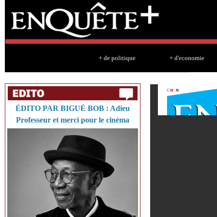
Sk
ma
co
+ de politique
+ d'economie
ÉDITO PAR BIGUÉ BOB : Adieu
Professeur et merci pour le cinéma