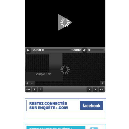
00:00
00:00
Sample Title