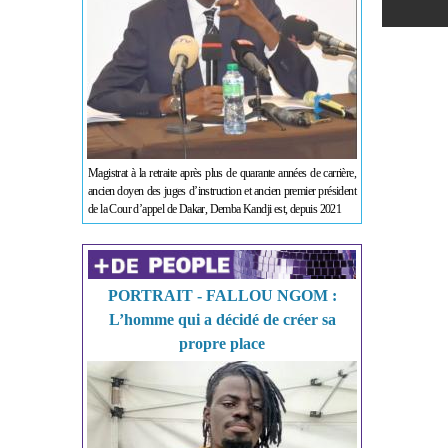
Magistrat à la retraite après plus de quarante années de carrière,
ancien doyen des juges d’instruction et ancien premier président
de la Cour d’appel de Dakar, Demba Kandji est, depuis 2021
PORTRAIT - FALLOU NGOM :
L’homme qui a décidé de créer sa
propre place