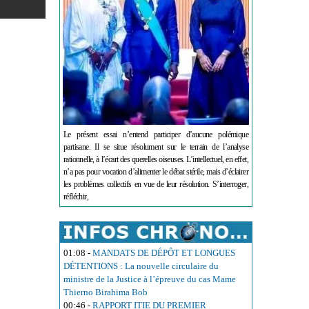
Le présent essai n’entend participer d’aucune polémique
partisane. Il se situe résolument sur le terrain de l’analyse
rationnelle, à l’écart des querelles oiseuses. L’intellectuel, en effet,
n’a pas pour vocation d’alimenter le débat stérile, mais d’éclairer
les problèmes collectifs en vue de leur résolution. S’interroger,
réfléchir,
01:08
-
MANDATS DE DÉPÔT ET LONGUES
DÉTENTIONS : La nouvelle circulaire du
ministre de la Justice à l’épreuve du cas Mame
Thierno Birahima Bob
00:46
-
RAPPORT ITIE DU PREMIER