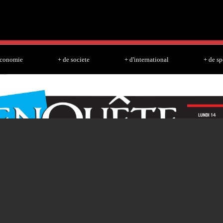
Skip to
main
content
economie
+ de societe
+ d'international
+ de sp