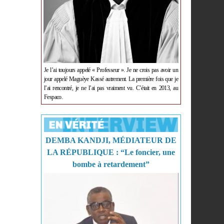
Je l’ai toujours appelé « Professeur ». Je ne crois pas avoir un
jour appelé Maguèye Kassé autrement. La première fois que je
l’ai rencontré, je ne l’ai pas vraiment vu. C’était en 2013, au
Fespaco.
DEMBA KANDJI, MÉDIATEUR DE
LA RÉPUBLIQUE : “Le foncier, une
bombe à retardement”