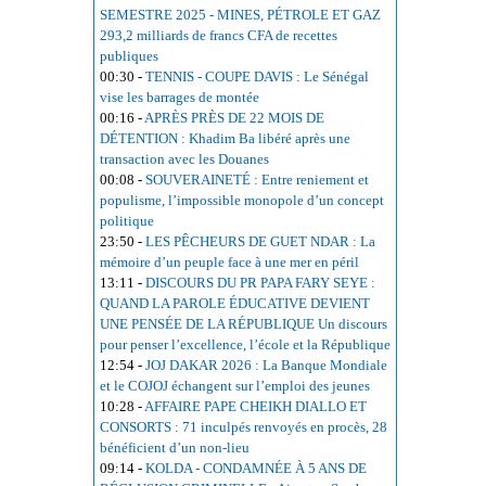
SEMESTRE 2025 - MINES, PÉTROLE ET GAZ
293,2 milliards de francs CFA de recettes
publiques
00:30
-
TENNIS - COUPE DAVIS : Le Sénégal
vise les barrages de montée
00:16
-
APRÈS PRÈS DE 22 MOIS DE
DÉTENTION : Khadim Ba libéré après une
transaction avec les Douanes
00:08
-
SOUVERAINETÉ : Entre reniement et
populisme, l’impossible monopole d’un concept
politique
23:50
-
LES PÊCHEURS DE GUET NDAR : La
mémoire d’un peuple face à une mer en péril
13:11
-
DISCOURS DU PR PAPA FARY SEYE :
QUAND LA PAROLE ÉDUCATIVE DEVIENT
UNE PENSÉE DE LA RÉPUBLIQUE Un discours
pour penser l’excellence, l’école et la République
12:54
-
JOJ DAKAR 2026 : La Banque Mondiale
et le COJOJ échangent sur l’emploi des jeunes
10:28
-
AFFAIRE PAPE CHEIKH DIALLO ET
CONSORTS : 71 inculpés renvoyés en procès, 28
bénéficient d’un non-lieu
09:14
-
KOLDA - CONDAMNÉE À 5 ANS DE