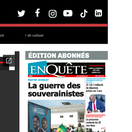
ort
+ de culture