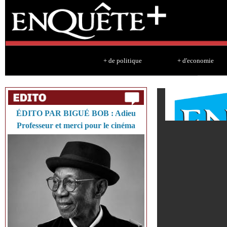
Sk
ma
co
+ de politique
+ d'economie
ÉDITO PAR BIGUÉ BOB : Adieu
Professeur et merci pour le cinéma