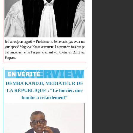
Je l’ai toujours appelé « Professeur ». Je ne crois pas avoir un
jour appelé Maguèye Kassé autrement. La première fois que je
l’ai rencontré, je ne l’ai pas vraiment vu. C’était en 2013, au
Fespaco.
DEMBA KANDJI, MÉDIATEUR DE
LA RÉPUBLIQUE : “Le foncier, une
bombe à retardement”