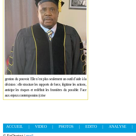
gestion du pouvoir. Elle n’est plus seulement un outil d’aide à la
décision : elle structure les rapports de force, légitime les actions,
anticipe les risques et redéfinit les frontières du possible. Face
aux enjeux contemporains (crise
ACCUEIL
|
VIDEO
|
PHOTOS
|
EDITO
|
ANALYSE
|
© EnQuete+ |
mail