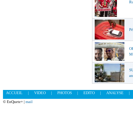
Ru
Pé
O
MŒ
S
an
ACCUEIL
|
VIDEO
|
PHOTOS
|
EDITO
|
ANALYSE
|
© EnQuete+ |
mail