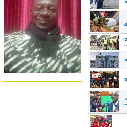
DI
LI
cl
GR
un
DÉ
DR
AF
co