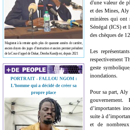
d'une valeur de pl
et des Mines, Aly
minières qui ont 
Sénégal (ICS) et 
des chèques de 12
Magistrat à la retraite après plus de quarante années de carrière,
ancien doyen des juges d’instruction et ancien premier président
Les représentant
de la Cour d’appel de Dakar, Demba Kandji est, depuis 2021
respectivement T
geste symbolique,
inondations.
PORTRAIT - FALLOU NGOM :
L’homme qui a décidé de créer sa
Pour sa part, Aly
propre place
gouvernement. 
d’importantes in
suite à d’importan
et de nombreux 