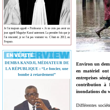
Je l’ai toujours appelé « Professeur ». Je ne crois pas avoir un
jour appelé Maguèye Kassé autrement. La première fois que je
l’ai rencontré, je ne l’ai pas vraiment vu. C’était en 2013, au
Fespaco.
DEMBA KANDJI, MÉDIATEUR DE
Environ un demi-
LA RÉPUBLIQUE : “Le foncier, une
en matériel ont
bombe à retardement”
entreprises séné
contribution à 
inondations du w
Différentes socié