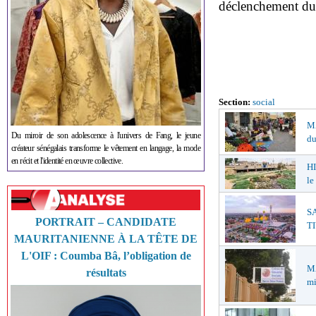
déclenchement d
Section:
social
MA
Du miroir de son adolescence à l'univers de Fang, le jeune
du
créateur sénégalais transforme le vêtement en langage, la mode
en récit et l'identité en œuvre collective.
HI
le
S
PORTRAIT – CANDIDATE
TI
MAURITANIENNE À LA TÊTE DE
L'OIF : Coumba Bâ, l’obligation de
M
résultats
mi