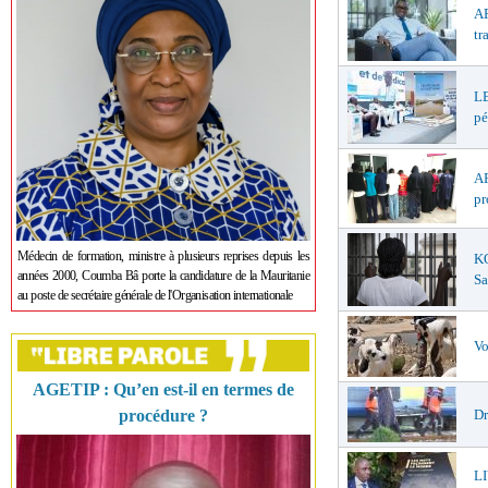
AP
tr
LE
pé
AF
pr
Médecin de formation, ministre à plusieurs reprises depuis les
K
années 2000, Coumba Bâ porte la candidature de la Mauritanie
Sa
au poste de secrétaire générale de l'Organisation internationale
Vo
AGETIP : Qu’en est-il en termes de
Dr
procédure ?
L