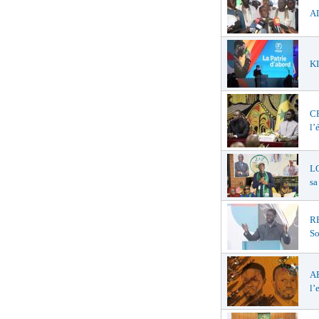
AL
KI
C
l’
LO
sa
R
So
A
l’