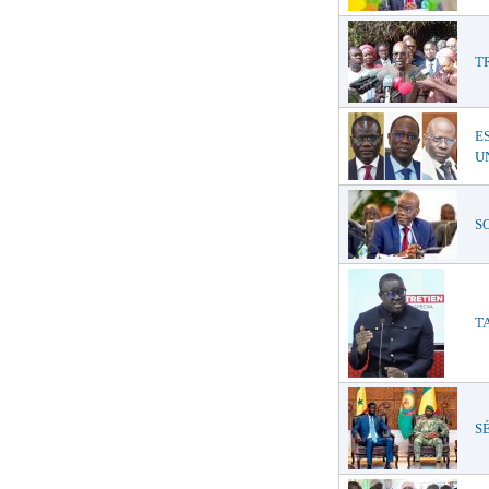
T
E
UN
SO
TA
SÉ