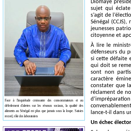
Diomaye préside
sujet qui éclate
s’agit de l’élec
Sénégal (CCJS), 
jeunesses patrio
citoyenne et apo
À lire le minist
défenseurs du p
si cette défaite
qui doit se reme
sont non parti
caractère émin
constater que l
réclament de not
d’impréparation
Face à l'inquiétude croissante des consommateurs et au
convenablement
déferlement d'alertes sur les réseaux sociaux, la qualité des
aliments au Sénégal est plus que jamais sous la loupe. Saisies
lance-t-il dans 
record, rôle des laboratoires
Un échec électo