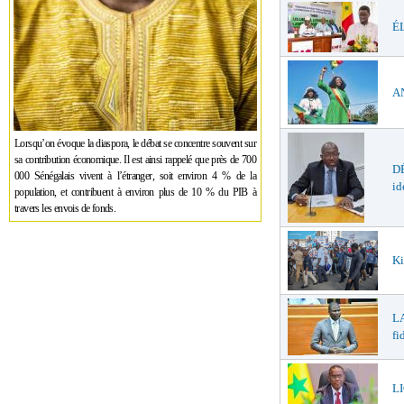
ÉL
AN
Lorsqu’on évoque la diaspora, le débat se concentre souvent sur
sa contribution économique. Il est ainsi rappelé que près de 700
DÉ
000 Sénégalais vivent à l’étranger, soit environ 4 % de la
id
population, et contribuent à environ plus de 10 % du PIB à
travers les envois de fonds.
Ki
LA
fi
LI