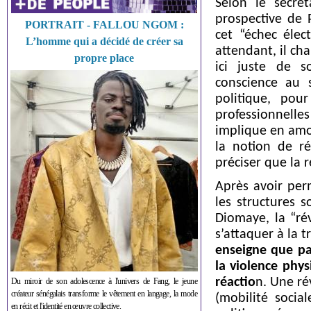
Selon le secré
prospective de 
PORTRAIT - FALLOU NGOM :
cet “échec élec
L’homme qui a décidé de créer sa
attendant, il ch
propre place
ici juste de s
conscience au 
politique, pou
professionnell
implique en amo
la notion de ré
préciser que la 
Après avoir per
les structures s
Diomaye, la “rév
s’attaquer à la 
enseigne que pa
la violence phys
réactio
n. Une ré
Du miroir de son adolescence à l'univers de Fang, le jeune
créateur sénégalais transforme le vêtement en langage, la mode
(mobilité soci
en récit et l'identité en œuvre collective.