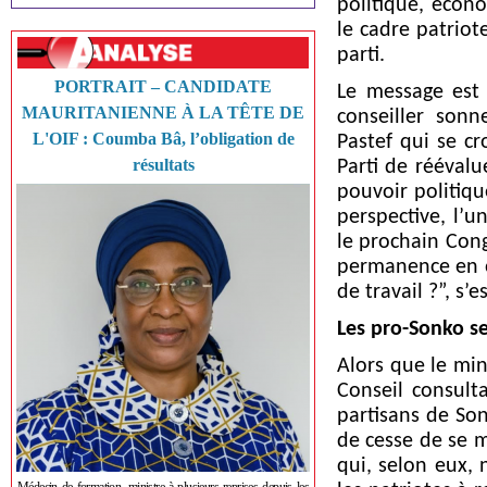
politique, écono
le cadre patriot
parti.
PORTRAIT – CANDIDATE
Le message est 
MAURITANIENNE À LA TÊTE DE
conseiller son
L'OIF : Coumba Bâ, l’obligation de
Pastef qui se cr
résultats
Parti de réévalu
pouvoir politiq
perspective, l’
le prochain Cong
permanence en or
de travail ?”, s’e
Les pro-Sonko s
Alors que le min
Conseil consult
partisans de So
de cesse de se 
qui, selon eux, 