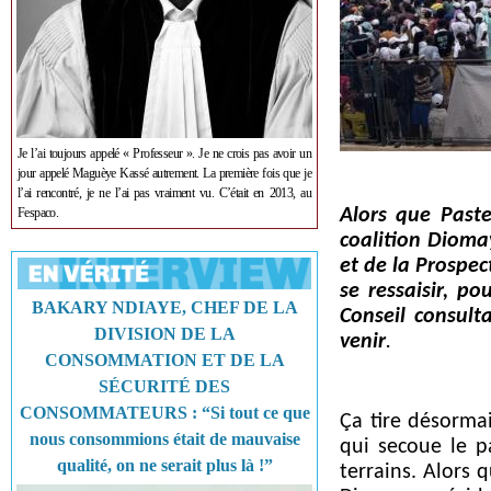
Je l’ai toujours appelé « Professeur ». Je ne crois pas avoir un
jour appelé Maguèye Kassé autrement. La première fois que je
l’ai rencontré, je ne l’ai pas vraiment vu. C’était en 2013, au
Fespaco.
Alors que Past
coalition Dioma
et de la Prospec
se ressaisir, p
BAKARY NDIAYE, CHEF DE LA
Conseil consult
DIVISION DE LA
venir
.
CONSOMMATION ET DE LA
SÉCURITÉ DES
CONSOMMATEURS : “Si tout ce que
Ça tire désormai
nous consommions était de mauvaise
qui secoue le p
qualité, on ne serait plus là !”
terrains. Alors 