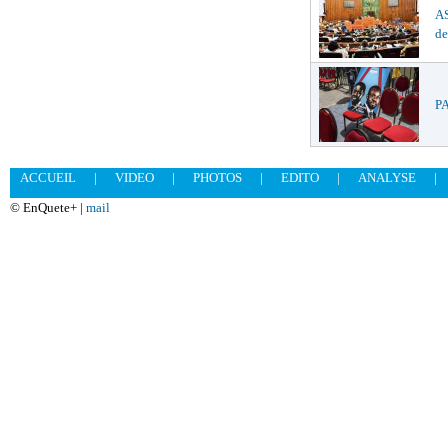
AS
de
PA
ACCUEIL
|
VIDEO
|
PHOTOS
|
EDITO
|
ANALYSE
|
© EnQuete+ |
mail