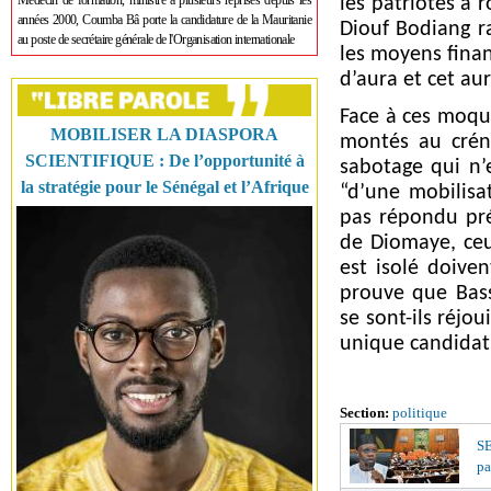
Médecin de formation, ministre à plusieurs reprises depuis les
les patriotes à 
années 2000, Coumba Bâ porte la candidature de la Mauritanie
Diouf Bodiang r
au poste de secrétaire générale de l'Organisation internationale
les moyens finan
d’aura et cet au
Face à ces moqu
MOBILISER LA DIASPORA
montés au crén
SCIENTIFIQUE : De l’opportunité à
sabotage qui n’e
la stratégie pour le Sénégal et l’Afrique
“d’une mobilisa
pas répondu pré
de Diomaye, ceu
est isolé doive
prouve que Bas
se sont-ils réjou
unique candidat
Section:
politique
S
pa