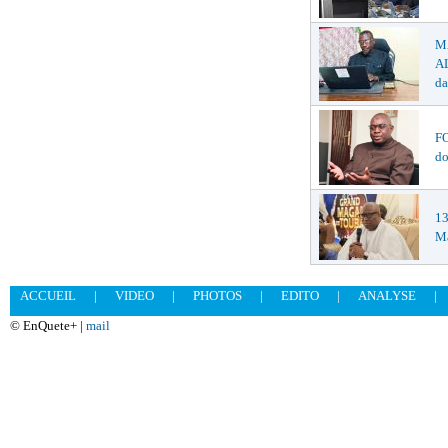
M
AL
da
F
do
1
Ma
ACCUEIL
|
VIDEO
|
PHOTOS
|
EDITO
|
ANALYSE
|
© EnQuete+ |
mail