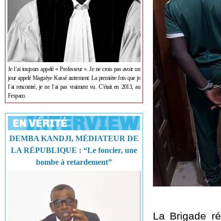
Je l’ai toujours appelé « Professeur ». Je ne crois pas avoir un
jour appelé Maguèye Kassé autrement. La première fois que je
l’ai rencontré, je ne l’ai pas vraiment vu. C’était en 2013, au
Fespaco.
DEMBA KANDJI, MÉDIATEUR DE
LA RÉPUBLIQUE : “Le foncier, une
bombe à retardement”
La Brigade ré