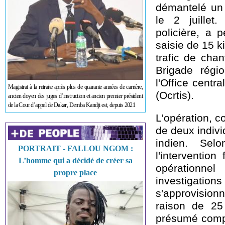
démantelé un 
le 2 juillet.
policière, a p
saisie de 15 
trafic de cha
Brigade régi
l'Office centra
Magistrat à la retraite après plus de quarante années de carrière,
(Ocrtis).
ancien doyen des juges d’instruction et ancien premier président
de la Cour d’appel de Dakar, Demba Kandji est, depuis 2021
L'opération, co
de deux indivi
indien. Sel
PORTRAIT - FALLOU NGOM :
l'intervention
L’homme qui a décidé de créer sa
opérationnel
propre place
investigatio
s'approvision
raison de 25
présumé compl