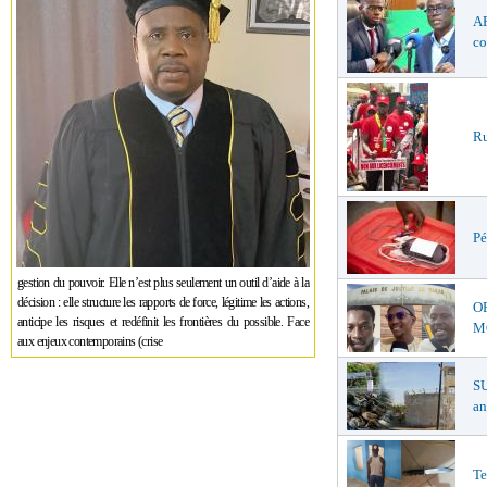
AF
co
Ru
Pé
gestion du pouvoir. Elle n’est plus seulement un outil d’aide à la
décision : elle structure les rapports de force, légitime les actions,
O
anticipe les risques et redéfinit les frontières du possible. Face
MŒ
aux enjeux contemporains (crise
S
an
Te