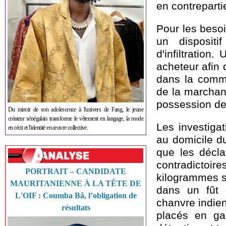
en contreparti
Pour les besoi
un dispositi
d'infiltration
acheteur afin 
dans la comm
de la marchand
possession de
Du miroir de son adolescence à l'univers de Fang, le jeune
créateur sénégalais transforme le vêtement en langage, la mode
Les investigat
en récit et l'identité en œuvre collective.
au domicile d
que les décla
contradictoire
PORTRAIT – CANDIDATE
kilogrammes s
MAURITANIENNE À LA TÊTE DE
dans un fût 
L'OIF : Coumba Bâ, l’obligation de
chanvre indien
résultats
placés en ga