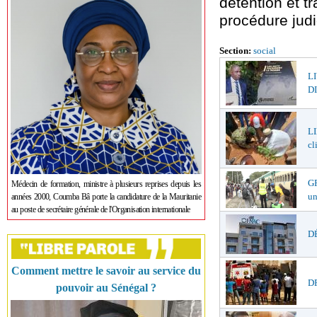
détention et t
procédure judi
Section:
social
L
DI
LI
cl
GR
Médecin de formation, ministre à plusieurs reprises depuis les
un
années 2000, Coumba Bâ porte la candidature de la Mauritanie
au poste de secrétaire générale de l'Organisation internationale
DÉ
Comment mettre le savoir au service du
DR
pouvoir au Sénégal ?