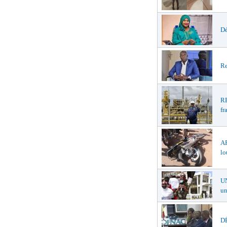
Dé
Re
R
fr
A
lo
U
un
DÉ