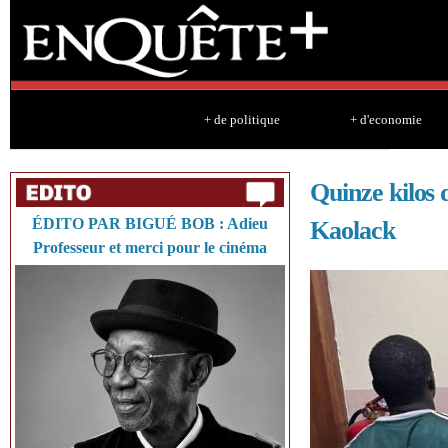
Sk
ma
co
+ de politique
+ d'economie
Quinze kilos 
ÉDITO PAR BIGUÉ BOB : Adieu
Kaolack
Professeur et merci pour le cinéma