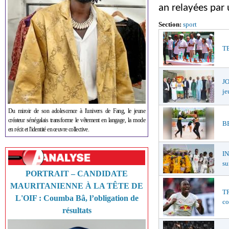
an relayées par 
Section:
sport
TE
JO
je
Du miroir de son adolescence à l'univers de Fang, le jeune
créateur sénégalais transforme le vêtement en langage, la mode
BE
en récit et l'identité en œuvre collective.
I
su
PORTRAIT – CANDIDATE
MAURITANIENNE À LA TÊTE DE
TR
L'OIF : Coumba Bâ, l’obligation de
co
résultats