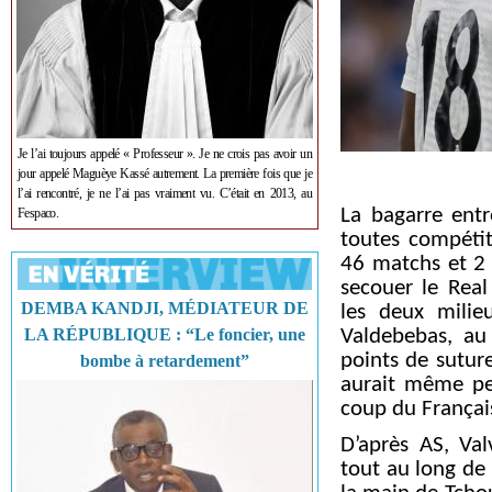
Je l’ai toujours appelé « Professeur ». Je ne crois pas avoir un
jour appelé Maguèye Kassé autrement. La première fois que je
l’ai rencontré, je ne l’ai pas vraiment vu. C’était en 2013, au
La bagarre ent
Fespaco.
toutes compétit
46 matchs et 2 
secouer le Real
DEMBA KANDJI, MÉDIATEUR DE
les deux milie
LA RÉPUBLIQUE : “Le foncier, une
Valdebebas, au
points de sutur
bombe à retardement”
aurait même pe
coup du Françai
D’après AS, Va
tout au long de 