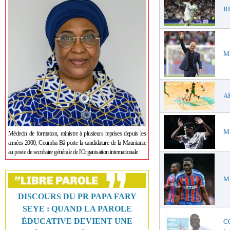
RE
ME
AF
ME
Médecin de formation, ministre à plusieurs reprises depuis les
années 2000, Coumba Bâ porte la candidature de la Mauritanie
au poste de secrétaire générale de l'Organisation internationale
ME
DISCOURS DU PR PAPA FARY
SEYE : QUAND LA PAROLE
ÉDUCATIVE DEVIENT UNE
C