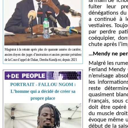
la main de Tchou
fuiter leur pr
dénégations du 
a continué à l
vestiaires. Touj
par perdre pat
coéquipier, don
chute après l’im
Magistrat à la retraite après plus de quarante années de carrière,
…Mendy ne pens
ancien doyen des juges d’instruction et ancien premier président
de la Cour d’appel de Dakar, Demba Kandji est, depuis 2021
Malgré les rume
Ferland Mendy (
n’envisage abso
les informatio
PORTRAIT - FALLOU NGOM :
reste détermin
L’homme qui a décidé de créer sa
quasiment blan
propre place
Français, sous 
doit être opéré
du muscle droit
évoque même un 
début de la sai