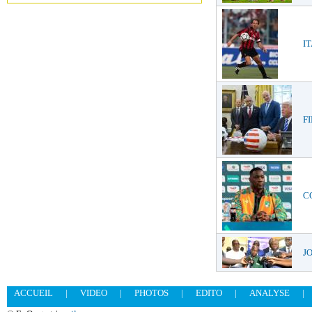
IT
FI
CO
JO
ACCUEIL
|
VIDEO
|
PHOTOS
|
EDITO
|
ANALYSE
|