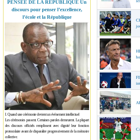
le
PENSÉE DE LA RÉPUBLIQUE Un
discours pour penser l’excellence,
l’école et la République
CH
jo
H
ho
FI
in
AF
I. Quand une cérémonie devient un événement intellectuel
Les cérémonies passent. Certaines paroles demeurent. La plupart
des discours officiels remplissent avec dignité leur fonction
CA
protocolaire avant de disparaître progressivement de la mémoire
collective.