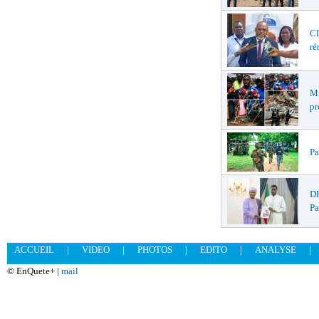
CL
ré
MA
pr
Pa
DR
Pa
ACCUEIL
|
VIDEO
|
PHOTOS
|
EDITO
|
ANALYSE
|
© EnQuete+ |
mail