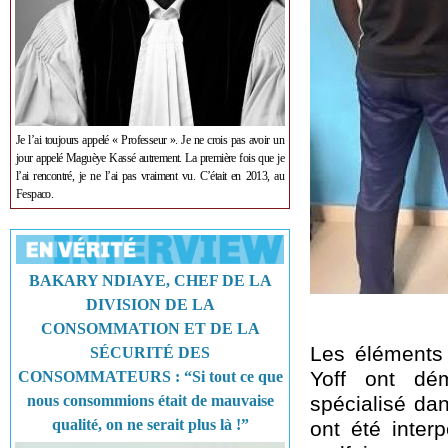
Je l’ai toujours appelé « Professeur ». Je ne crois pas avoir un
jour appelé Maguèye Kassé autrement. La première fois que je
l’ai rencontré, je ne l’ai pas vraiment vu. C’était en 2013, au
Fespaco.
BAKARY NDIAYE, CHEF DE LA
DIVISION DE LA
CONSOMMATION ET DE LA
Les éléments
SÉCURITÉ DES
Yoff ont dé
CONSOMMATEURS : “Si tout ce que
nous consommions était de mauvaise
spécialisé dan
qualité, on ne serait plus là !”
ont été interp