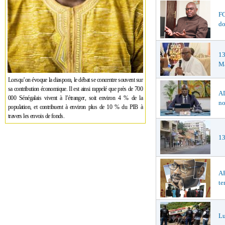
F
do
1
Ma
Lorsqu’on évoque la diaspora, le débat se concentre souvent sur
sa contribution économique. Il est ainsi rappelé que près de 700
AD
000 Sénégalais vivent à l’étranger, soit environ 4 % de la
no
population, et contribuent à environ plus de 10 % du PIB à
travers les envois de fonds.
13
AF
te
Lu