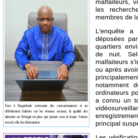
malfaiteurs, v
les recherch
membres de l
L'enquête a 
déposées par
quartiers env
de nuit. Sel
malfaiteurs s'
ou après avoir
principalem
notamment de
ordinateurs p
a connu un to
Face à l'inquiétude croissante des consommateurs et au
vidéosurveill
déferlement d'alertes sur les réseaux sociaux, la qualité des
enregistremen
aliments au Sénégal est plus que jamais sous la loupe. Saisies
principal susp
record, rôle des laboratoires
Les vérificati