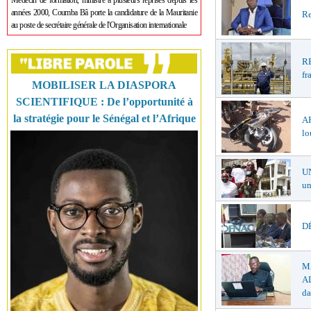
Médecin de formation, ministre à plusieurs reprises depuis les
années 2000, Coumba Bâ porte la candidature de la Mauritanie
Re
au poste de secrétaire générale de l'Organisation internationale
R
fr
MOBILISER LA DIASPORA
SCIENTIFIQUE : De l’opportunité à
la stratégie pour le Sénégal et l’Afrique
A
lo
U
un
DÉ
M
AL
da