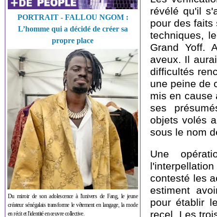
révélé qu'il s
PORTRAIT - FALLOU NGOM :
pour des faits 
L’homme qui a décidé de créer sa
techniques, le
propre place
Grand Yoff. 
aveux. Il aura
difficultés re
une peine de c
mis en cause 
ses présumés 
objets volés 
sous le nom d
Une opérat
l'interpellati
contesté les a
estiment avoi
Du miroir de son adolescence à l'univers de Fang, le jeune
pour établir 
créateur sénégalais transforme le vêtement en langage, la mode
recel. Les tro
en récit et l'identité en œuvre collective.