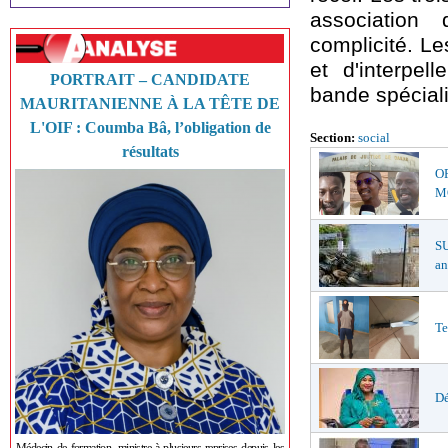
association 
complicité. Le
et d'interpe
PORTRAIT – CANDIDATE
bande spécial
MAURITANIENNE À LA TÊTE DE
L'OIF : Coumba Bâ, l’obligation de
Section:
social
résultats
O
MŒ
S
an
Te
Dé