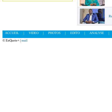
Re
ACCUEIL
|
VIDEO
|
PHOTOS
|
EDITO
|
ANALYSE
|
© EnQuete+ |
mail