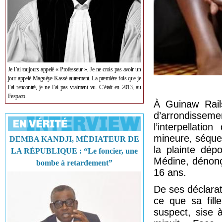
Je l’ai toujours appelé « Professeur ». Je ne crois pas avoir un
jour appelé Maguèye Kassé autrement. La première fois que je
l’ai rencontré, je ne l’ai pas vraiment vu. C’était en 2013, au
Fespaco.
À Guinaw Rails
d’arrondisseme
l’interpellati
mineure, séquest
DEMBA KANDJI, MÉDIATEUR DE
la plainte dé
LA RÉPUBLIQUE : “Le foncier, une
Médine, dénonç
bombe à retardement”
16 ans.
De ses déclarati
ce que sa fill
suspect, sise 