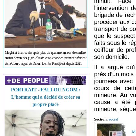
minuit. Face 
l’intervention 
brigade de rech
procéder aux co
transport de pol
que le suspect
faits sous le r
coiffeur de pro
Magistrat à la retraite après plus de quarante années de carrière,
son domicile.
ancien doyen des juges d’instruction et ancien premier président
de la Cour d’appel de Dakar, Demba Kandji est, depuis 2021
Il a argué qu'
près d’un mois e
journées avec l
cours de cett
PORTRAIT - FALLOU NGOM :
mineure. Au vu
L’homme qui a décidé de créer sa
cause a été 
propre place
mineure, séques
Section:
social
M