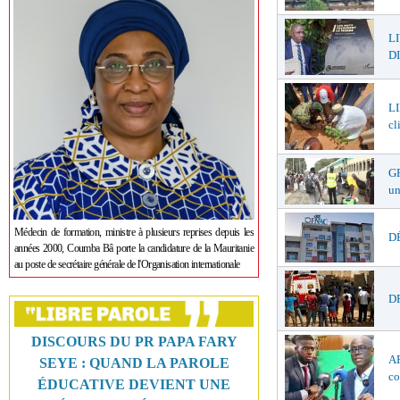
L
DI
LI
cl
GR
un
Médecin de formation, ministre à plusieurs reprises depuis les
DÉ
années 2000, Coumba Bâ porte la candidature de la Mauritanie
au poste de secrétaire générale de l'Organisation internationale
DR
DISCOURS DU PR PAPA FARY
AF
SEYE : QUAND LA PAROLE
co
ÉDUCATIVE DEVIENT UNE