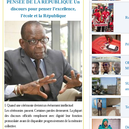
PENSÉE DE LA RÉPUBLIQUE Un
discours pour penser l’excellence,
l’école et la République
Ru
Pé
O
MŒ
S
an
I. Quand une cérémonie devient un événement intellectuel
Te
Les cérémonies passent. Certaines paroles demeurent. La plupart
des discours officiels remplissent avec dignité leur fonction
protocolaire avant de disparaître progressivement de la mémoire
collective.
Dé