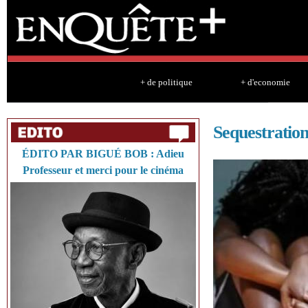
Sk
ma
co
+ de politique
+ d'economie
Sequestration
ÉDITO PAR BIGUÉ BOB : Adieu
Professeur et merci pour le cinéma