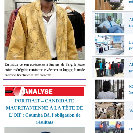
mi
AP
tr
LE
pé
Du miroir de son adolescence à l'univers de Fang, le jeune
AF
créateur sénégalais transforme le vêtement en langage, la mode
pr
en récit et l'identité en œuvre collective.
K
Sa
PORTRAIT – CANDIDATE
MAURITANIENNE À LA TÊTE DE
Vo
L'OIF : Coumba Bâ, l’obligation de
résultats
Dr