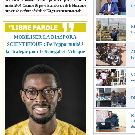
Médecin de formation, ministre à plusieurs reprises depuis les
années 2000, Coumba Bâ porte la candidature de la Mauritanie
Re
au poste de secrétaire générale de l'Organisation internationale
R
fr
MOBILISER LA DIASPORA
SCIENTIFIQUE : De l’opportunité à
la stratégie pour le Sénégal et l’Afrique
A
lo
U
un
DÉ
M
AL
da