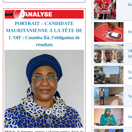
Ru
PORTRAIT – CANDIDATE
MAURITANIENNE À LA TÊTE DE
Pé
L'OIF : Coumba Bâ, l’obligation de
résultats
O
MŒ
S
an
Te
Dé