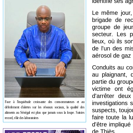
identifié ses a
Le même jour, 
brigade de re
groupe de jeu
secteur. Les p
lieux, où ils s
de l'un des mi
aérosol de gaz 
Conduits au co
au plaignant, 
partie du group
victime ont ég
d'arrêter deu
Face à l'inquiétude croissante des consommateurs et au
investigations 
déferlement d'alertes sur les réseaux sociaux, la qualité des
suspects, touj
aliments au Sénégal est plus que jamais sous la loupe. Saisies
faire toute la 
record, rôle des laboratoires
d'être impliqué
de Thiès.