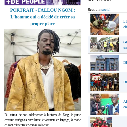
Section:
social
PORTRAIT - FALLOU NGOM :
L’homme qui a décidé de créer sa
LI
propre place
cl
GR
un
DÉ
DR
AF
co
Du miroir de son adolescence à l'univers de Fang, le jeune
créateur sénégalais transforme le vêtement en langage, la mode
en récit et l'identité en œuvre collective.