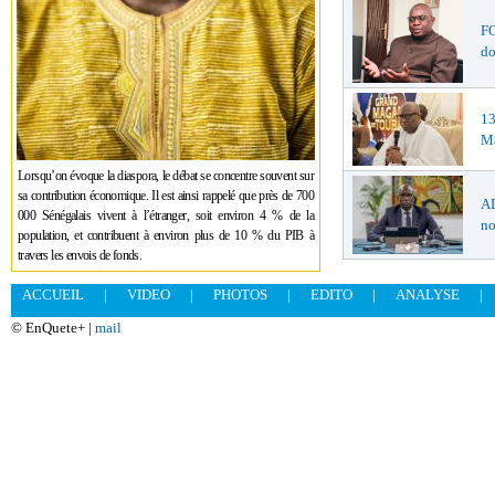
F
do
1
Ma
Lorsqu’on évoque la diaspora, le débat se concentre souvent sur
sa contribution économique. Il est ainsi rappelé que près de 700
AD
000 Sénégalais vivent à l’étranger, soit environ 4 % de la
no
population, et contribuent à environ plus de 10 % du PIB à
travers les envois de fonds.
ACCUEIL
|
VIDEO
|
PHOTOS
|
EDITO
|
ANALYSE
|
© EnQuete+ |
mail