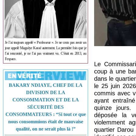
Je l’ai toujours appelé « Professeur ». Je ne crois pas avoir un
jour appelé Maguèye Kassé autrement. La première fois que je
l’ai rencontré, je ne l’ai pas vraiment vu. C’était en 2013, au
Fespaco.
Le Commissari
coup à une ban
dans le quartie
BAKARY NDIAYE, CHEF DE LA
le 25 juin 202
DIVISION DE LA
commis avec vi
CONSOMMATION ET DE LA
ayant entraîné
SÉCURITÉ DES
quinze jours. 
CONSOMMATEURS : “Si tout ce que
déposée la ve
nous consommions était de mauvaise
violemment ag
qualité, on ne serait plus là !”
quartier Darou