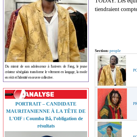
TODAY. Les équipe
tiendraient compt
Section:
people
Du miroir de son adolescence à l'univers de Fang, le jeune
PO
créateur sénégalais transforme le vêtement en langage, la mode
en récit et l'identité en œuvre collective.
PORTRAIT – CANDIDATE
PR
MAURITANIENNE À LA TÊTE DE
L'OIF : Coumba Bâ, l’obligation de
résultats
SO