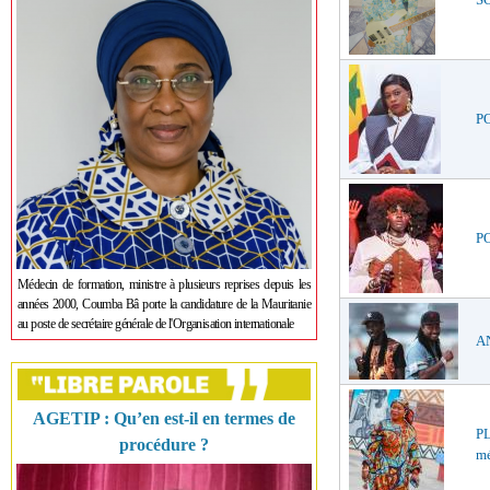
PO
PO
Médecin de formation, ministre à plusieurs reprises depuis les
années 2000, Coumba Bâ porte la candidature de la Mauritanie
au poste de secrétaire générale de l'Organisation internationale
AN
AGETIP : Qu’en est-il en termes de
PL
procédure ?
mé