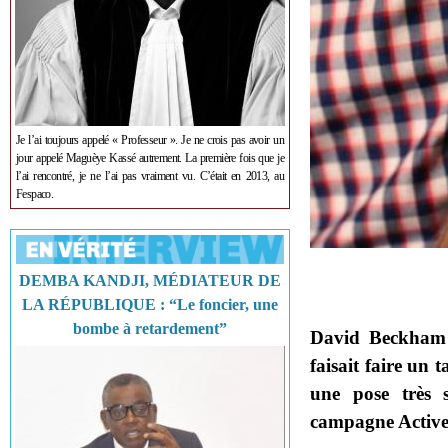
Je l’ai toujours appelé « Professeur ». Je ne crois pas avoir un
jour appelé Maguèye Kassé autrement. La première fois que je
l’ai rencontré, je ne l’ai pas vraiment vu. C’était en 2013, au
Fespaco.
DEMBA KANDJI, MÉDIATEUR DE
LA RÉPUBLIQUE : “Le foncier, une
bombe à retardement”
David Beckham a
faisait faire un 
une pose très 
campagne Active 