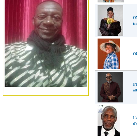
O
tr
O
IN
a
L'
d'