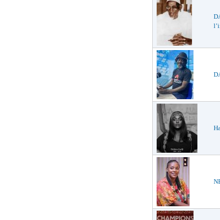
D
l’
DA
Ha
NE