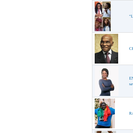
“L
CE
E
sa
RA