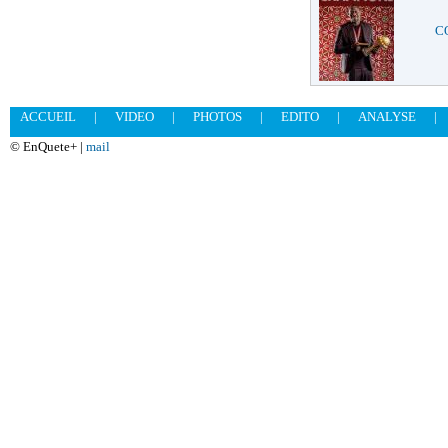
CO
ACCUEIL
|
VIDEO
|
PHOTOS
|
EDITO
|
ANALYSE
|
© EnQuete+ |
mail