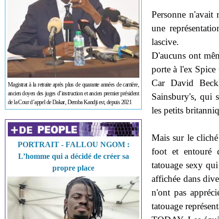
Personne n'avait 
une représentati
lascive.
D'aucuns ont même
porte à l'ex Spice
Car David Beck
Magistrat à la retraite après plus de quarante années de carrière,
ancien doyen des juges d’instruction et ancien premier président
Sainsbury's, qui 
de la Cour d’appel de Dakar, Demba Kandji est, depuis 2021
les petits britanni
Mais sur le clic
PORTRAIT - FALLOU NGOM :
foot et entouré 
L’homme qui a décidé de créer sa
tatouage sexy qu
propre place
affichée dans diver
n'ont pas appréc
tatouage représen