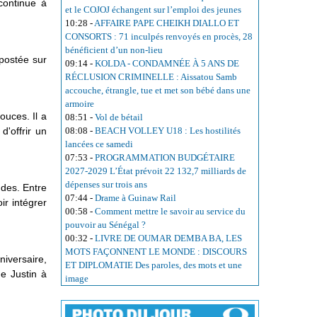
 continue à
et le COJOJ échangent sur l’emploi des jeunes
10:28
-
AFFAIRE PAPE CHEIKH DIALLO ET
CONSORTS : 71 inculpés renvoyés en procès, 28
bénéficient d’un non-lieu
 postée sur
09:14
-
KOLDA - CONDAMNÉE À 5 ANS DE
RÉCLUSION CRIMINELLE : Aissatou Samb
accouche, étrangle, tue et met son bébé dans une
armoire
ouces. Il a
08:51
-
Vol de bétail
'offrir un
08:08
-
BEACH VOLLEY U18 : Les hostilités
lancées ce samedi
07:53
-
PROGRAMMATION BUDGÉTAIRE
2027-2029 L’État prévoit 22 132,7 milliards de
dépenses sur trois ans
udes. Entre
07:44
-
Drame à Guinaw Rail
ir intégrer
00:58
-
Comment mettre le savoir au service du
pouvoir au Sénégal ?
00:32
-
LIVRE DE OUMAR DEMBA BA, LES
MOTS FAÇONNENT LE MONDE : DISCOURS
nniversaire,
ET DIPLOMATIE Des paroles, des mots et une
de Justin à
image