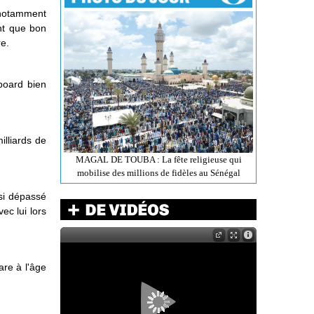
t notamment
nt que bon
re.
lboard bien
illiards de
MAGAL DE TOUBA : La fête religieuse qui
mobilise des millions de fidèles au Sénégal
nsi dépassé
ec lui lors
are à l'âge