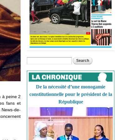
Search
Search form
De la nécessité d’une monogamie
constitutionnelle pour le président de la
n à peine 2
République
es fans et
is News-de-
 concernent