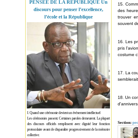
PENSÉE DE LA RÉPUBLIQUE Un
15. Comme 
discours pour penser l’excellence,
des heure
l’école et la République
trouver en
souvent de
16. Les pr
pris l'avio
costume c'
17. La cou
semblerait
18. Un con
d'annivers
I. Quand une cérémonie devient un événement intellectuel
Les cérémonies passent. Certaines paroles demeurent. La plupart
Section:
pe
des discours officiels remplissent avec dignité leur fonction
protocolaire avant de disparaître progressivement de la mémoire
collective.