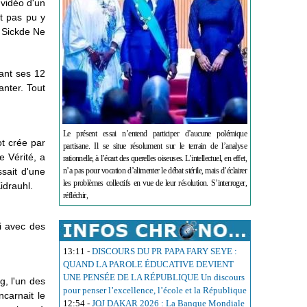
 vidéo d'un
nt pas pu y
o Sickde Ne
vant ses 12
anter. Tout
Le présent essai n’entend participer d’aucune polémique
ot crée par
partisane. Il se situe résolument sur le terrain de l’analyse
e Vérité, a
rationnelle, à l’écart des querelles oiseuses. L’intellectuel, en effet,
sait d'une
n’a pas pour vocation d’alimenter le débat stérile, mais d’éclairer
les problèmes collectifs en vue de leur résolution. S’interroger,
idrauhl.
réfléchir,
ri avec des
13:11
-
DISCOURS DU PR PAPA FARY SEYE :
QUAND LA PAROLE ÉDUCATIVE DEVIENT
UNE PENSÉE DE LA RÉPUBLIQUE Un discours
g, l'un des
pour penser l’excellence, l’école et la République
ncarnait le
12:54
-
JOJ DAKAR 2026 : La Banque Mondiale