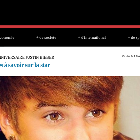
Skip to
main
content
economie
+ de societe
+ d'international
+ de sp
Publié le 1 Ma
NIVERSAIRE JUSTIN BIEBER
s à savoir sur la star