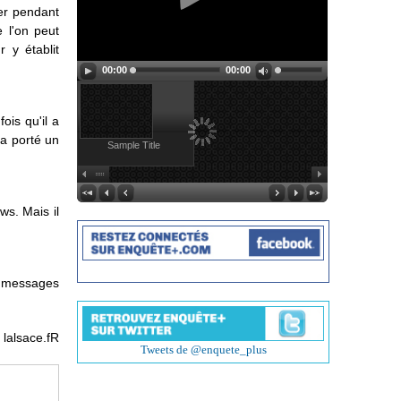
uer pendant
 l'on peut
r y établit
00:00
00:00
ois qu'il a
l a porté un
Sample Title
ws. Mais il
de messages
lalsace.fR
Tweets de @enquete_plus