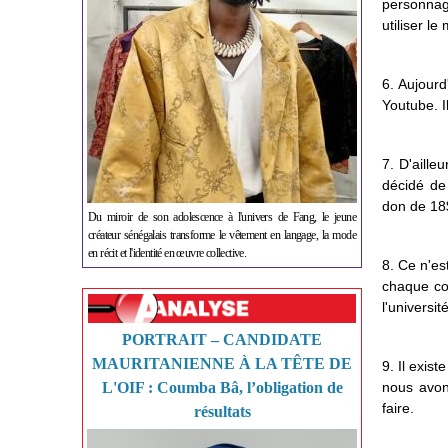
personnage
utiliser l
6. Aujourd
Youtube. I
7. D'aille
décidé de
don de 18$
Du miroir de son adolescence à l'univers de Fang, le jeune
créateur sénégalais transforme le vêtement en langage, la mode
en récit et l'identité en œuvre collective.
8. Ce n'es
chaque con
l'université
PORTRAIT – CANDIDATE
MAURITANIENNE À LA TÊTE DE
9. Il exist
L'OIF : Coumba Bâ, l’obligation de
nous avons
faire.
résultats