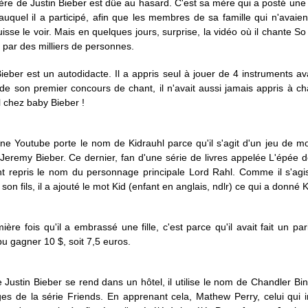
ière de Justin Bieber est dûe au hasard. C'est sa mère qui a posté une
uquel il a participé, afin que les membres de sa famille qui n'avaie
uisse le voir. Mais en quelques jours, surprise, la vidéo où il chante S
 par des milliers de personnes.
Bieber est un autodidacte. Il a appris seul à jouer de 4 instruments a
de son premier concours de chant, il n'avait aussi jamais appris à ch
l chez baby Bieber !
ne Youtube porte le nom de Kidrauhl parce qu'il s'agit d'un jeu de m
Jeremy Bieber. Ce dernier, fan d'une série de livres appelée L'épée d
t repris le nom du personnage principale Lord Rahl. Comme il s'agis
son fils, il a ajouté le mot Kid (enfant en anglais, ndlr) ce qui a donné K
ière fois qu'il a embrassé une fille, c'est parce qu'il avait fait un pa
 pu gagner 10 $, soit 7,5 euros.
 Justin Bieber se rend dans un hôtel, il utilise le nom de Chandler Bin
s de la série Friends. En apprenant cela, Mathew Perry, celui qui i