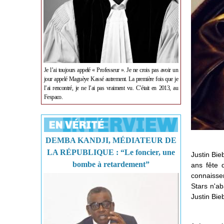
Je l’ai toujours appelé « Professeur ». Je ne crois pas avoir un
jour appelé Maguèye Kassé autrement. La première fois que je
l’ai rencontré, je ne l’ai pas vraiment vu. C’était en 2013, au
Fespaco.
DEMBA KANDJI, MÉDIATEUR DE
LA RÉPUBLIQUE : “Le foncier, une
Justin Bie
bombe à retardement”
ans fête 
connaissen
Stars n'ab
Justin Bie