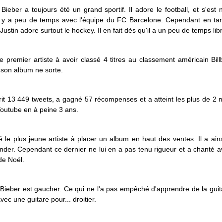
 Bieber a toujours été un grand sportif. Il adore le football, et s'es
il y a peu de temps avec l'équipe du FC Barcelone. Cependant en ta
Justin adore surtout le hockey. Il en fait dès qu'il a un peu de temps lib
 le premier artiste à avoir classé 4 titres au classement américain Bil
 son album ne sorte.
crit 13 449 tweets, a gagné 57 récompenses et a atteint les plus de 2 m
outube en à peine 3 ans.
té le plus jeune artiste à placer un album en haut des ventes. Il a ai
der. Cependant ce dernier ne lui en a pas tenu rigueur et a chanté av
de Noël.
 Bieber est gaucher. Ce qui ne l'a pas empêché d'apprendre de la guit
vec une guitare pour... droitier.