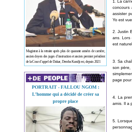
1. La carr
concours a
assister p
Yo est vue
2. Justin 
ans. Lors 
est nature
Magistrat à la retraite après plus de quarante années de carrière,
ancien doyen des juges d’instruction et ancien premier président
3. Sa chaî
de la Cour d’appel de Dakar, Demba Kandji est, depuis 2021
son père, 
simplemen
page pour 
PORTRAIT - FALLOU NGOM :
L’homme qui a décidé de créer sa
4. La prem
propre place
amis. Il a
5. Lorsque
personnage