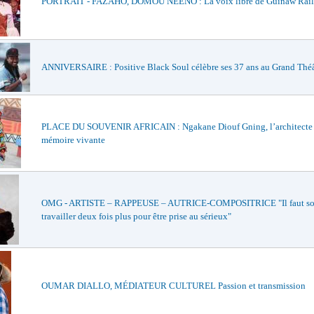
PORTRAIT - FAZAHO, DOMOU ÑEENO : La voix libre de Guinaw Rail
ANNIVERSAIRE : Positive Black Soul célèbre ses 37 ans au Grand Théâ
PLACE DU SOUVENIR AFRICAIN : Ngakane Diouf Gning, l’architecte
mémoire vivante
OMG - ARTISTE – RAPPEUSE – AUTRICE-COMPOSITRICE "Il faut so
travailler deux fois plus pour être prise au sérieux"
OUMAR DIALLO, MÉDIATEUR CULTUREL Passion et transmission