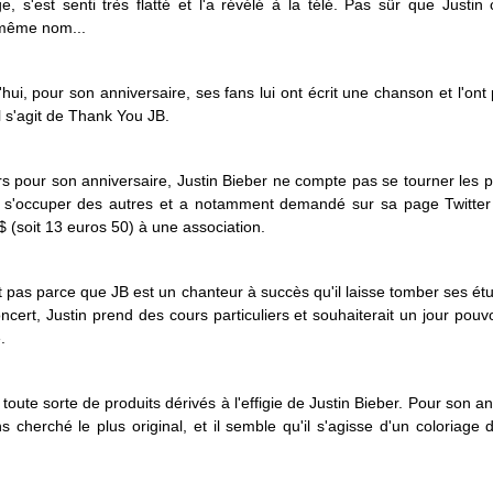
, s'est senti très flatté et l'a révélé à la télé. Pas sûr que Justin
e même nom...
'hui, pour son anniversaire, ses fans lui ont écrit une chanson et l'ont
l s'agit de Thank You JB.
urs pour son anniversaire, Justin Bieber ne compte pas se tourner les p
 s'occuper des autres et a notamment demandé sur sa page Twitter d
 (soit 13 euros 50) à une association.
t pas parce que JB est un chanteur à succès qu'il laisse tomber ses ét
cert, Justin prend des cours particuliers et souhaiterait un jour pouvo
.
e toute sorte de produits dérivés à l'effigie de Justin Bieber. Pour son a
 cherché le plus original, et il semble qu'il s'agisse d'un coloriage 