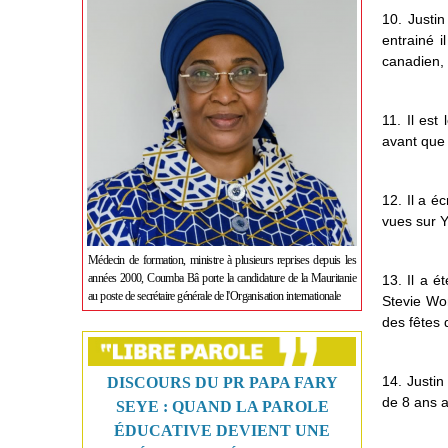
10. Justin
entrainé 
canadien, 
11. Il est
avant que
12. Il a é
vues sur Y
Médecin de formation, ministre à plusieurs reprises depuis les
années 2000, Coumba Bâ porte la candidature de la Mauritanie
13. Il a é
au poste de secrétaire générale de l'Organisation internationale
Stevie Won
des fêtes 
14. Justin
DISCOURS DU PR PAPA FARY
de 8 ans a
SEYE : QUAND LA PAROLE
ÉDUCATIVE DEVIENT UNE