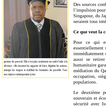
Des sources conf
l’impulsion pour
Singapour, du Ja
seraient tous in
Ce que veut la 
Pour ce qui e
essentiellement s
immédiatement et
aussi se retir
gestion du pouvoir. Elle n’est plus seulement un outil d’aide à la
humanitaire garan
décision : elle structure les rapports de force, légitime les actions,
médiation du Qat
anticipe les risques et redéfinit les frontières du possible. Face
aux enjeux contemporains (crise
occupation, siè
populations.
Le deuxième po
souverain et éco
sécurité avec Is