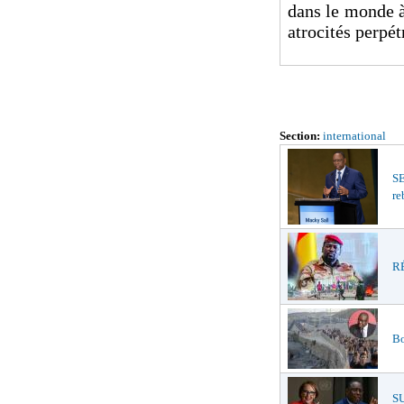
dans le monde à
atrocités perpé
Section:
international
S
re
RÉ
Bo
S