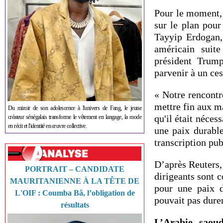
Pour le moment, 
sur le plan pour
Tayyip Erdogan,
américain suit
président Trump
parvenir à un ce
« Notre rencontr
mettre fin aux m
Du miroir de son adolescence à l'univers de Fang, le jeune
qu'il était néces
créateur sénégalais transforme le vêtement en langage, la mode
en récit et l'identité en œuvre collective.
une paix durable
transcription pu
D’après Reuters, 
PORTRAIT – CANDIDATE
dirigeants sont c
MAURITANIENNE À LA TÊTE DE
pour une paix d
L'OIF : Coumba Bâ, l’obligation de
pouvait pas dure
résultats
L’Arabie saou