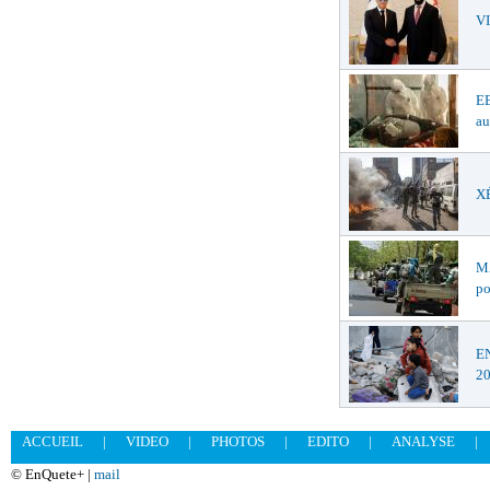
V
EB
au
XÉ
MA
po
EN
2
ACCUEIL
|
VIDEO
|
PHOTOS
|
EDITO
|
ANALYSE
|
© EnQuete+ |
mail