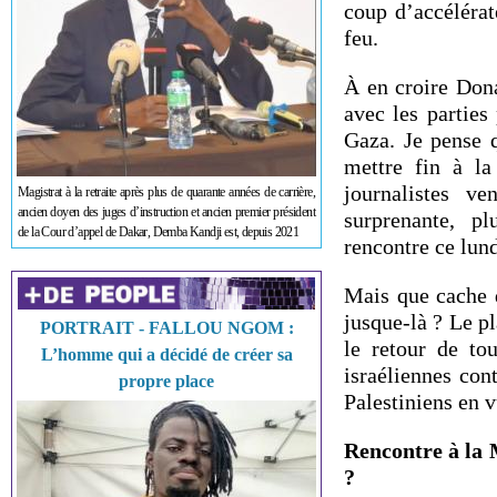
coup d’accélérat
feu.
À en croire Dona
avec les parties
Gaza. Je pense 
mettre fin à la
journalistes v
Magistrat à la retraite après plus de quarante années de carrière,
ancien doyen des juges d’instruction et ancien premier président
surprenante, p
de la Cour d’appel de Dakar, Demba Kandji est, depuis 2021
rencontre ce lun
Mais que cache d
jusque-là ? Le pl
PORTRAIT - FALLOU NGOM :
le retour de to
L’homme qui a décidé de créer sa
israéliennes con
propre place
Palestiniens en 
Rencontre à la
?