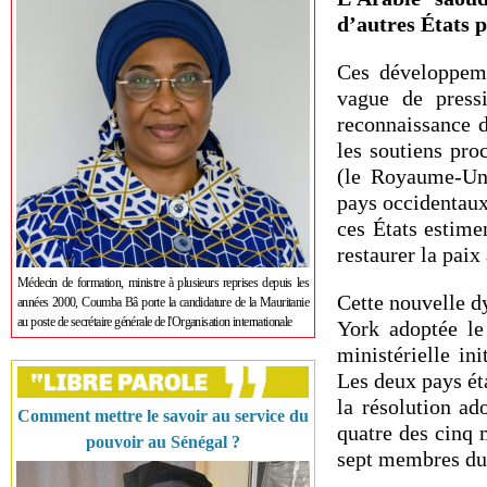
d’autres États p
Ces développeme
vague de press
reconnaissance d
les soutiens pro
(le Royaume-Uni
pays occidentau
ces États estime
restaurer la pai
Médecin de formation, ministre à plusieurs reprises depuis les
Cette nouvelle d
années 2000, Coumba Bâ porte la candidature de la Mauritanie
au poste de secrétaire générale de l'Organisation internationale
York adoptée le 
ministérielle in
Les deux pays ét
la résolution ad
Comment mettre le savoir au service du
quatre des cinq 
pouvoir au Sénégal ?
sept membres d