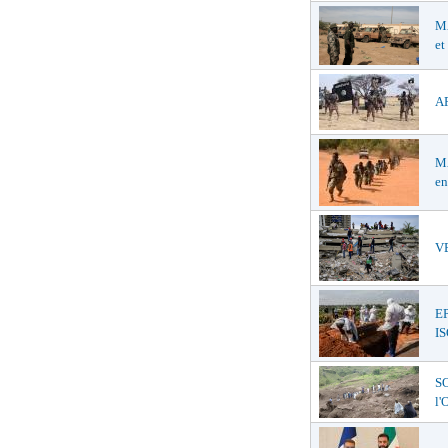
MA
et
AF
MA
en
VE
E
I
SO
l