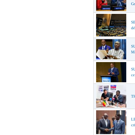
Gr
S
dé
SU
Ma
SU
ce
TH
LE
cr