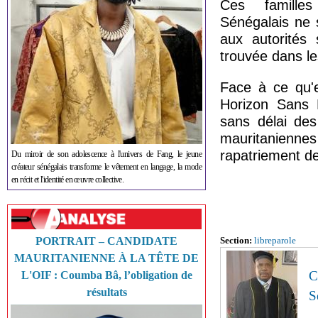
Ces familles 
Sénégalais ne 
aux autorités 
trouvée dans le
Face à ce qu'
Horizon Sans F
sans délai des
mauritanienne
rapatriement d
Du miroir de son adolescence à l'univers de Fang, le jeune
créateur sénégalais transforme le vêtement en langage, la mode
en récit et l'identité en œuvre collective.
PORTRAIT – CANDIDATE
Section:
libreparole
MAURITANIENNE À LA TÊTE DE
C
L'OIF : Coumba Bâ, l’obligation de
résultats
S