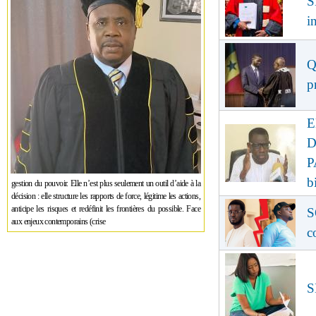
S
i
Q
p
E
D
P
b
gestion du pouvoir. Elle n’est plus seulement un outil d’aide à la
décision : elle structure les rapports de force, légitime les actions,
anticipe les risques et redéfinit les frontières du possible. Face
S
aux enjeux contemporains (crise
c
S