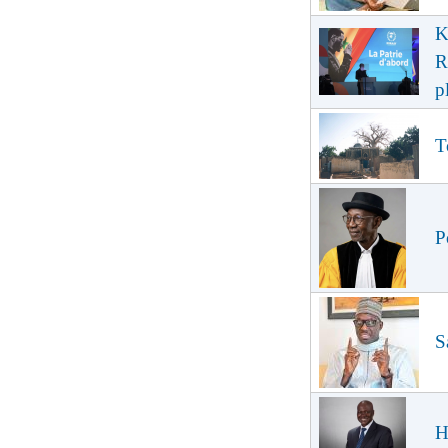
K
R
p
T
P
S
H