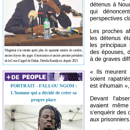
détenus à Nouak
qui dénoncen
perspectives cla
Les proches af
les détenus ét
les principaux 
Magistrat à la retraite après plus de quarante années de carrière,
des épouses, d
ancien doyen des juges d’instruction et ancien premier président
à de graves dif
de la Cour d’appel de Dakar, Demba Kandji est, depuis 2021
« Ils meurent 
soient rapatri
est inhumain »,
PORTRAIT - FALLOU NGOM :
L’homme qui a décidé de créer sa
Devant l'absen
propre place
avaient même d
s'enquérir des 
aux prisonniers