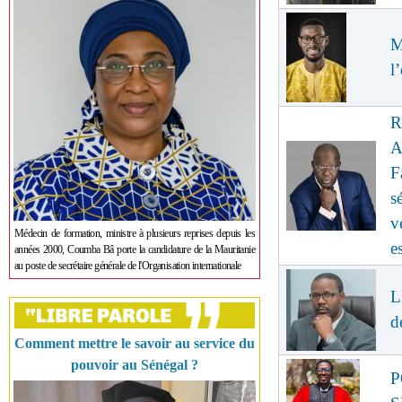
M
l
R
A
F
s
v
Médecin de formation, ministre à plusieurs reprises depuis les
e
années 2000, Coumba Bâ porte la candidature de la Mauritanie
au poste de secrétaire générale de l'Organisation internationale
L
d
Comment mettre le savoir au service du
pouvoir au Sénégal ?
P