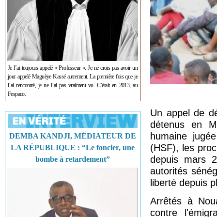
Je l’ai toujours appelé « Professeur ». Je ne crois pas avoir un
jour appelé Maguèye Kassé autrement. La première fois que je
l’ai rencontré, je ne l’ai pas vraiment vu. C’était en 2013, au
Fespaco.
Un appel de dé
détenus en Mau
humaine jugée
DEMBA KANDJI, MÉDIATEUR DE
(HSF), les pro
LA RÉPUBLIQUE : “Le foncier, une
depuis mars 20
bombe à retardement”
autorités sénég
liberté depuis 
Arrêtés à Nou
contre l'émigr