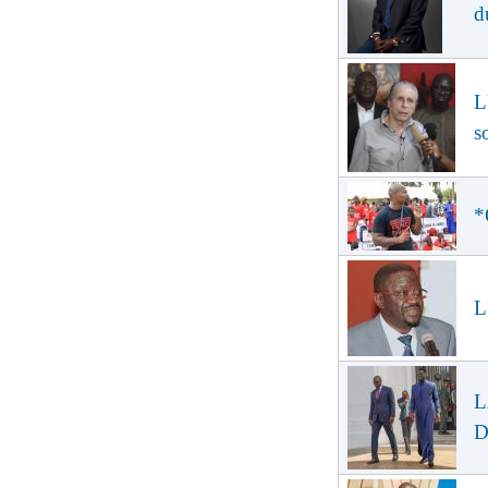
d
L
s
*
L
L
D