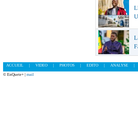
L
U
L
F
ACCUEIL
|
VIDEO
|
PHOTOS
|
EDITO
|
ANALYSE
|
© EnQuete+ |
mail