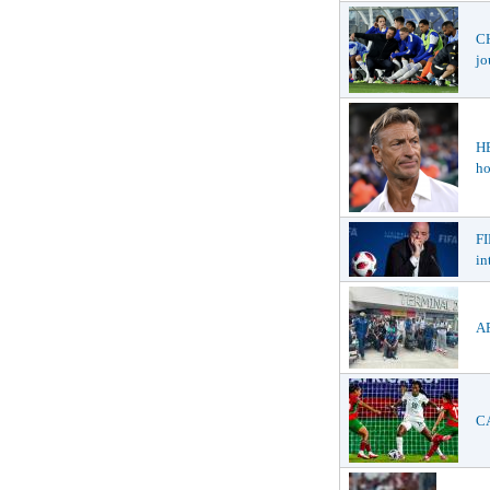
CH
jo
H
ho
FI
in
AF
CA