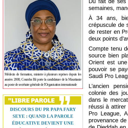
Du fait de ses
semaines, manq
À 34 ans, bie
crépuscule de s
de rester en P
deux points d’a
Compte tenu de 
source bien pl
Orient est une
pouvoir se pay
Médecin de formation, ministre à plusieurs reprises depuis les
Saudi Pro Leag
années 2000, Coumba Bâ porte la candidature de la Mauritanie
au poste de secrétaire générale de l'Organisation internationale
L’ancien pens
colonie des jo
dans le mercat
réussi à attire
DISCOURS DU PR PAPA FARY
Pro League, Al
SEYE : QUAND LA PAROLE
provenance de C
ÉDUCATIVE DEVIENT UNE
de Djeddah en 