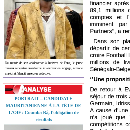
financier après
89,1 millions 
comptes et l'
imminent par 
Partners’’, a r
Dans son plan
départir de ce
croire Football 
millions de li
Du miroir de son adolescence à l'univers de Fang, le jeune
Sénégalo-Belge
créateur sénégalais transforme le vêtement en langage, la mode
en récit et l'identité en œuvre collective.
‘’Une proposit
De retour à Ev
séjour de trois
PORTRAIT – CANDIDATE
Germain, Idris
MAURITANIENNE À LA TÊTE DE
A cause d’une b
L'OIF : Coumba Bâ, l’obligation de
n’a joué que 
résultats
compétitions c