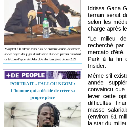
Idrissa Gana Gu
terrain serait
selon les médi
charge après le 
‘’Le milieu d
recherché par 
Magistrat à la retraite après plus de quarante années de carrière,
mercato d’été.
ancien doyen des juges d’instruction et ancien premier président
Park à la fin 
de la Cour d’appel de Dakar, Demba Kandji est, depuis 2021
Insider.
Même s’il exist
année supplém
PORTRAIT - FALLOU NGOM :
convaincu que 
L’homme qui a décidé de créer sa
lever cette op
propre place
difficultés fi
masse salarial
(environ 61 mi
la star du milie