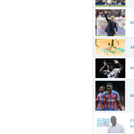
ME
AF
ME
ME
C
le