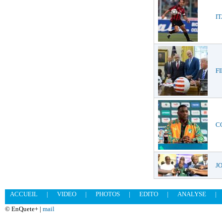
IT
FI
CO
JO
ACCUEIL
|
VIDEO
|
PHOTOS
|
EDITO
|
ANALYSE
|
© EnQuete+ |
mail