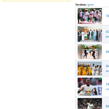
Section:
sport
TE
JO
je
BE
I
su
TR
co
RE