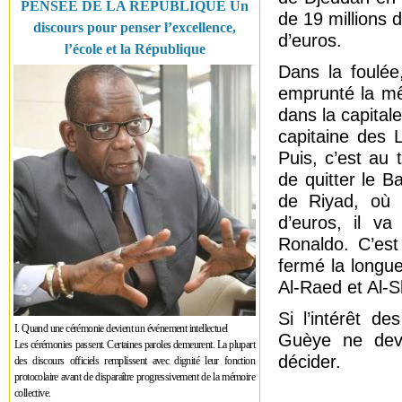
PENSÉE DE LA RÉPUBLIQUE Un
de 19 millions 
discours pour penser l’excellence,
d’euros.
l’école et la République
Dans la foulée
emprunté la mê
dans la capital
capitaine des 
Puis, c’est au 
de quitter le B
de Riyad, où i
d’euros, il va
Ronaldo. C’es
fermé la longue
Al-Raed et Al-
Si l’intérêt d
I. Quand une cérémonie devient un événement intellectuel
Guèye ne devr
Les cérémonies passent. Certaines paroles demeurent. La plupart
décider.
des discours officiels remplissent avec dignité leur fonction
protocolaire avant de disparaître progressivement de la mémoire
collective.