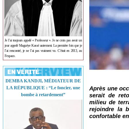
Je l’ai toujours appelé « Professeur ». Je ne crois pas avoir un
jour appelé Maguèye Kassé autrement. La première fois que je
l’ai rencontré, je ne l’ai pas vraiment vu. C’était en 2013, au
Fespaco.
DEMBA KANDJI, MÉDIATEUR DE
LA RÉPUBLIQUE : “Le foncier, une
Après une occa
bombe à retardement”
serait de ret
milieu de ter
rejoindre la 
confortable e