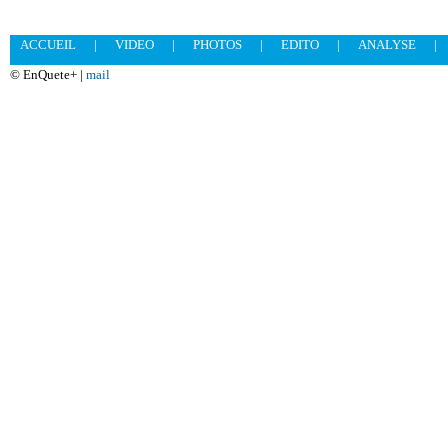
ACCUEIL
|
VIDEO
|
PHOTOS
|
EDITO
|
ANALYSE
|
© EnQuete+ |
mail