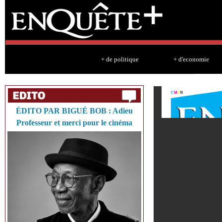
Sk
ma
co
+ de politique
+ d'economie
ÉDITO PAR BIGUÉ BOB : Adieu
Professeur et merci pour le cinéma