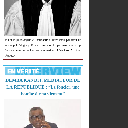
Je l’ai toujours appelé « Professeur ». Je ne crois pas avoir un
jour appelé Maguèye Kassé autrement. La première fois que je
l’ai rencontré, je ne l’ai pas vraiment vu. C’était en 2013, au
Fespaco.
DEMBA KANDJI, MÉDIATEUR DE
LA RÉPUBLIQUE : “Le foncier, une
bombe à retardement”