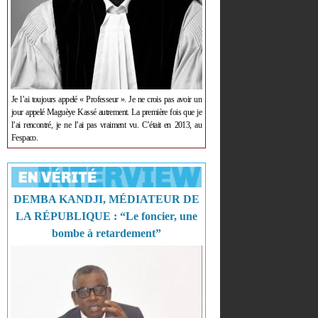
Je l’ai toujours appelé « Professeur ». Je ne crois pas avoir un
jour appelé Maguèye Kassé autrement. La première fois que je
l’ai rencontré, je ne l’ai pas vraiment vu. C’était en 2013, au
Fespaco.
DEMBA KANDJI, MÉDIATEUR DE
LA RÉPUBLIQUE : “Le foncier, une
bombe à retardement”