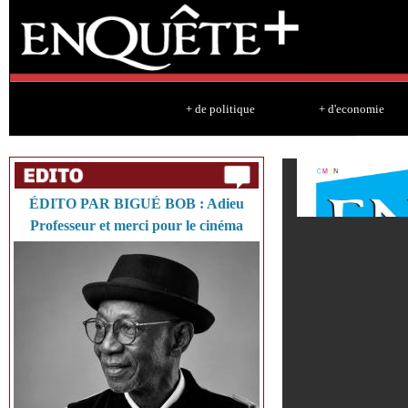
Sk
ma
co
+ de politique
+ d'economie
ÉDITO PAR BIGUÉ BOB : Adieu
Professeur et merci pour le cinéma