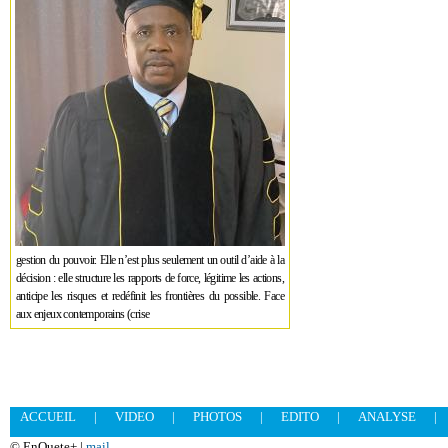
gestion du pouvoir. Elle n’est plus seulement un outil d’aide à la
décision : elle structure les rapports de force, légitime les actions,
anticipe les risques et redéfinit les frontières du possible. Face
aux enjeux contemporains (crise
ACCUEIL
|
VIDEO
|
PHOTOS
|
EDITO
|
ANALYSE
|
© EnQuete+ |
mail