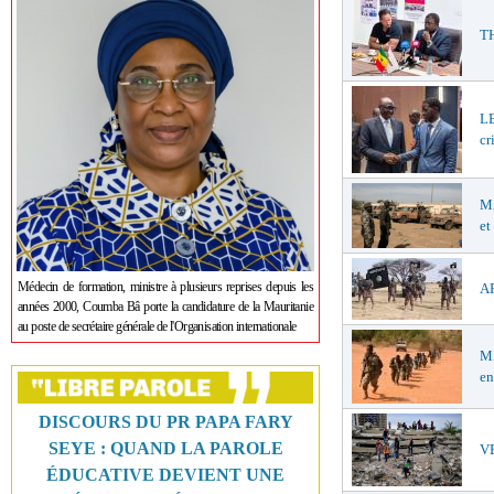
TH
LE
cr
MA
et
Médecin de formation, ministre à plusieurs reprises depuis les
AF
années 2000, Coumba Bâ porte la candidature de la Mauritanie
au poste de secrétaire générale de l'Organisation internationale
MA
en
DISCOURS DU PR PAPA FARY
SEYE : QUAND LA PAROLE
VE
ÉDUCATIVE DEVIENT UNE