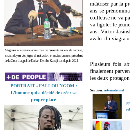
maîtriser par la p
ans se prénomman
coiffeuse ne va pas
va ligoter le jeu
ans, Victor Jasins
avaler du viagra 
Magistrat à la retraite après plus de quarante années de carrière,
ancien doyen des juges d’instruction et ancien premier président
de la Cour d’appel de Dakar, Demba Kandji est, depuis 2021
Plusieurs fois a
finalement parvenu
les deux protagon
PORTRAIT - FALLOU NGOM :
Section:
international
L’homme qui a décidé de créer sa
propre place
S
re