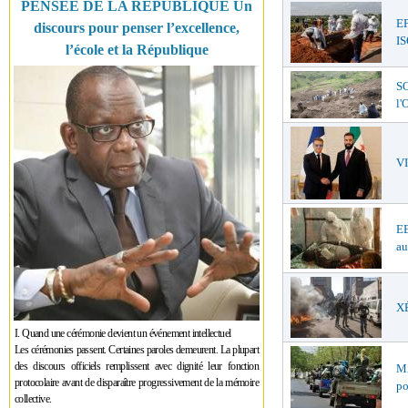
PENSÉE DE LA RÉPUBLIQUE Un
E
discours pour penser l’excellence,
I
l’école et la République
SO
l
V
EB
au
XÉ
I. Quand une cérémonie devient un événement intellectuel
Les cérémonies passent. Certaines paroles demeurent. La plupart
des discours officiels remplissent avec dignité leur fonction
MA
protocolaire avant de disparaître progressivement de la mémoire
po
collective.