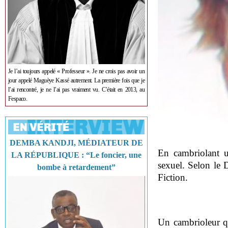
Je l’ai toujours appelé « Professeur ». Je ne crois pas avoir un
jour appelé Maguèye Kassé autrement. La première fois que je
l’ai rencontré, je ne l’ai pas vraiment vu. C’était en 2013, au
Fespaco.
DEMBA KANDJI, MÉDIATEUR DE
En cambriolant u
LA RÉPUBLIQUE : “Le foncier, une
sexuel. Selon le 
bombe à retardement”
Fiction.
Un cambrioleur qu