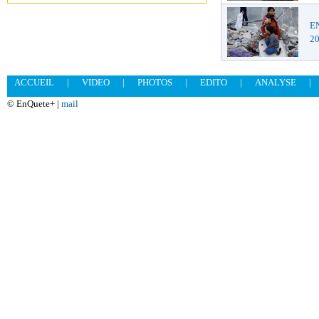
EN
2
ACCUEIL
|
VIDEO
|
PHOTOS
|
EDITO
|
ANALYSE
|
© EnQuete+ |
mail