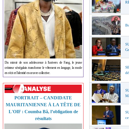
RÉ
Bo
S
Gr
Du miroir de son adolescence à l'univers de Fang, le jeune
S
créateur sénégalais transforme le vêtement en langage, la mode
dé
en récit et l'identité en œuvre collective.
SU
Ma
PORTRAIT – CANDIDATE
MAURITANIENNE À LA TÊTE DE
L'OIF : Coumba Bâ, l’obligation de
SU
ce
résultats