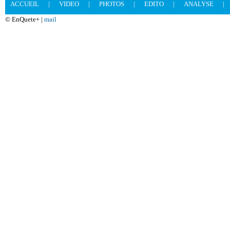
ACCUEIL
|
VIDEO
|
PHOTOS
|
EDITO
|
ANALYSE
|
© EnQuete+ |
mail