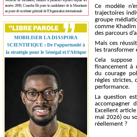
Médecin de formation, ministre à plusieurs reprises depuis les
Ce modèle n’e
années 2000, Coumba Bâ porte la candidature de la Mauritanie
au poste de secrétaire générale de l'Organisation internationale
trajectoires ind
groupe médiatiqu
comme Khadim B
des parcours d’a
MOBILISER LA DIASPORA
Mais ces réussi
SCIENTIFIQUE : De l’opportunité à
les transformer
la stratégie pour le Sénégal et l’Afrique
Cela suppose 
financement à 
du courage pol
règles strictes
performance.
La question es
accompagner des
Excellent articl
mai 2026) ou so
réellement ?