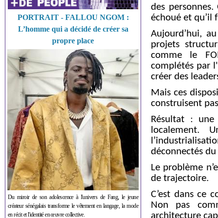
des personnes.
échoué et qu’il 
PORTRAIT - FALLOU NGOM :
L’homme qui a décidé de créer sa
Aujourd’hui, a
propre place
projets structu
comme le FONG
complétés par l
créer des leade
Mais ces disposi
construisent pas
Résultat : une
localement. U
l’industrialisa
déconnectés du 
Le problème n’es
de trajectoire.
C’est dans ce c
Du miroir de son adolescence à l'univers de Fang, le jeune
Non pas comm
créateur sénégalais transforme le vêtement en langage, la mode
architecture cap
en récit et l'identité en œuvre collective.