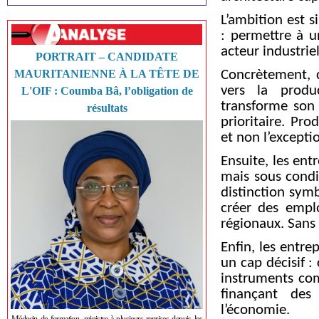
L’ambition est 
: permettre à u
acteur industriel
PORTRAIT – CANDIDATE
MAURITANIENNE À LA TÊTE DE
Concrètement, 
vers la produ
L'OIF : Coumba Bâ, l’obligation de
transforme son 
résultats
prioritaire. Pro
et non l’excepti
Ensuite, les en
mais sous condi
distinction symb
créer des emplo
régionaux. Sans 
Enfin, les entre
un cap décisif : 
instruments co
finançant des
l’économie.