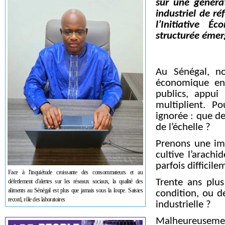
sur une généra
industriel de r
l’Initiative 
structurée émer
Au Sénégal, no
économique en 
publics, appui
multiplient. P
ignorée : que d
de l’échelle ?
Prenons une im
cultive l’arachi
parfois difficile
Face à l'inquiétude croissante des consommateurs et au
Trente ans plu
déferlement d'alertes sur les réseaux sociaux, la qualité des
aliments au Sénégal est plus que jamais sous la loupe. Saisies
condition, ou d
record, rôle des laboratoires
industrielle ?
Malheureusemen