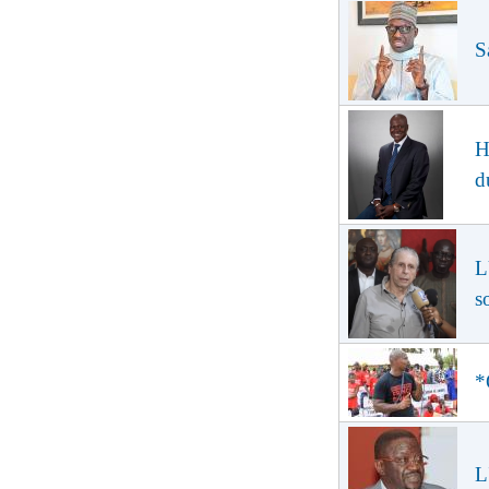
S
H
d
L
s
*
L