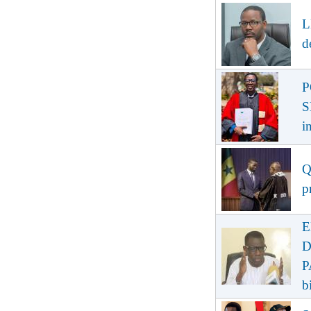
L
d
P
S
i
Q
p
E
D
P
b