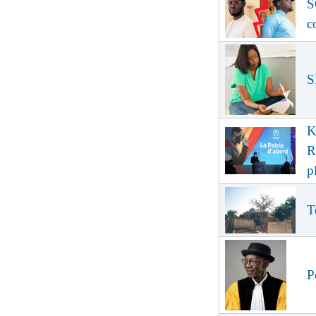
S
c
S
K
R
p
T
P