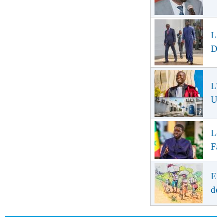
L
D
L
U
L
F
E
d