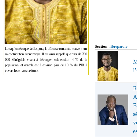
Section:
libreparole
Lorsqu’on évoque la diaspora, le débat se concentre souvent sur
sa contribution économique. Il est ainsi rappelé que près de 700
000 Sénégalais vivent à l’étranger, soit environ 4 % de la
M
population, et contribuent à environ plus de 10 % du PIB à
l
travers les envois de fonds.
R
A
F
s
v
e