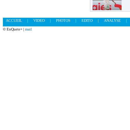
ACCUEIL
|
VIDEO
|
PHOTOS
|
EDITO
|
ANALYSE
|
© EnQuete+ |
mail