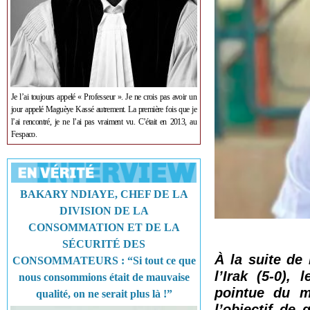
Je l’ai toujours appelé « Professeur ». Je ne crois pas avoir un
jour appelé Maguèye Kassé autrement. La première fois que je
l’ai rencontré, je ne l’ai pas vraiment vu. C’était en 2013, au
Fespaco.
BAKARY NDIAYE, CHEF DE LA
DIVISION DE LA
CONSOMMATION ET DE LA
SÉCURITÉ DES
À la suite de
CONSOMMATEURS : “Si tout ce que
l’Irak (5-0),
nous consommions était de mauvaise
pointue du m
qualité, on ne serait plus là !”
l’objectif de 