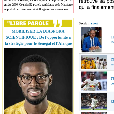
Médecin de formation, ministre à plusieurs reprises depuis les
retrouvé sa pos
années 2000, Coumba Bâ porte la candidature de la Mauritanie
qui a finalemen
au poste de secrétaire générale de l'Organisation internationale
Section:
sport
MOBILISER LA DIASPORA
SCIENTIFIQUE : De l’opportunité à
LE
Ré
la stratégie pour le Sénégal et l’Afrique
I
su
TR
co
RE