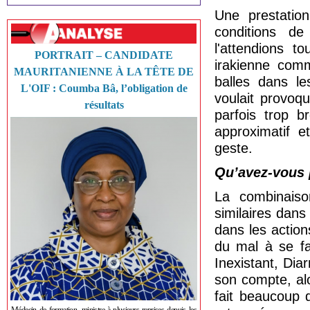
Une prestation
conditions d
l'attendions t
PORTRAIT – CANDIDATE
irakienne comm
MAURITANIENNE À LA TÊTE DE
balles dans le
L'OIF : Coumba Bâ, l’obligation de
voulait provoq
résultats
parfois trop b
approximatif e
geste.
Qu’avez-vous 
La combinaiso
similaires dans
dans les actio
du mal à se fa
Inexistant, Diar
son compte, al
fait beaucoup 