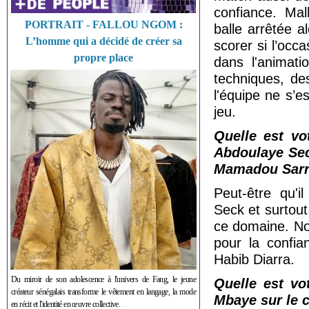
confiance. Ma
PORTRAIT - FALLOU NGOM :
balle arrêtée a
L’homme qui a décidé de créer sa
scorer si l’occ
propre place
dans l'animati
techniques, de
l'équipe ne s’
jeu.
Quelle est vo
Abdoulaye Sec
Mamadou Sarr
Peut-être qu'i
Seck et surtou
ce domaine. Nou
pour la confia
Habib Diarra.
Du miroir de son adolescence à l'univers de Fang, le jeune
Quelle est vo
créateur sénégalais transforme le vêtement en langage, la mode
Mbaye sur le c
en récit et l'identité en œuvre collective.