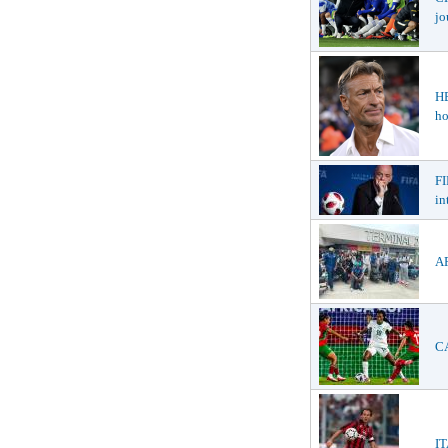
jo
H
ho
FI
in
AF
CA
IT