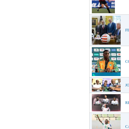
FI
CO
JO
RE
CA