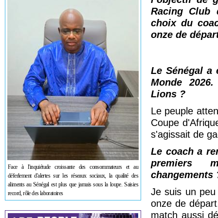
Racing Club 
choix du coa
onze de départ
Le Sénégal a 
Monde 2026. 
Lions ?
Le peuple atten
Coupe d'Afrique.
s'agissait de ga
Le coach a re
premiers m
Face à l'inquiétude croissante des consommateurs et au
changements 
déferlement d'alertes sur les réseaux sociaux, la qualité des
aliments au Sénégal est plus que jamais sous la loupe. Saisies
Je suis un peu
record, rôle des laboratoires
onze de départ
match aussi déc