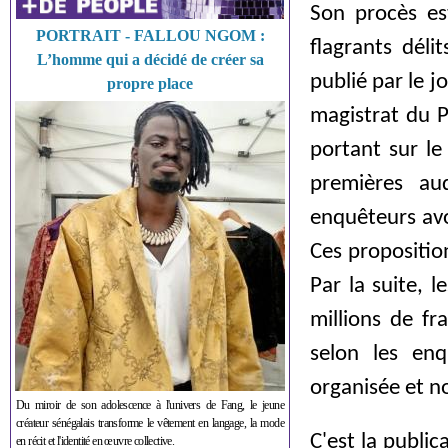
Son procès est
PORTRAIT - FALLOU NGOM :
flagrants délit
L’homme qui a décidé de créer sa
publié par le j
propre place
magistrat du P
portant sur le
premières au
enquêteurs avo
Ces propositio
Par la suite, l
millions de fr
selon les en
organisée et n
Du miroir de son adolescence à l'univers de Fang, le jeune
créateur sénégalais transforme le vêtement en langage, la mode
C'est la publi
en récit et l'identité en œuvre collective.