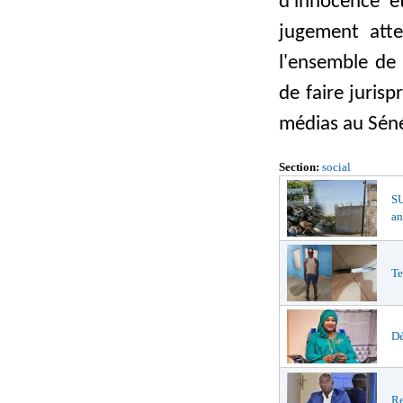
d'innocence et
jugement atte
l'ensemble de 
de faire jurisp
médias au Séné
Section:
social
S
an
Te
Dé
Re