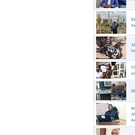
R
fr
A
lo
U
un
DÉ
M
AL
da