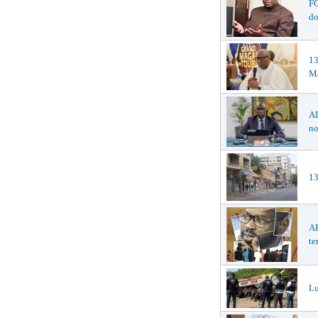
F
do
1
Ma
AD
no
13
AF
te
Lu