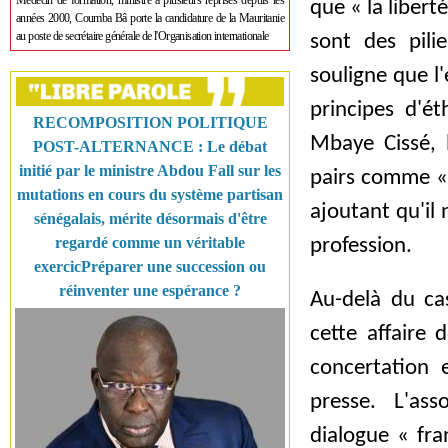
Médecin de formation, ministre à plusieurs reprises depuis les
que « la libert
années 2000, Coumba Bâ porte la candidature de la Mauritanie
au poste de secrétaire générale de l'Organisation internationale
sont des pil
souligne que l
principes d'é
RECOMPOSITION POLITIQUE
Mbaye Cissé, l
POST-ALTERNANCE : Le débat
initié par le ministre Abdou Fall sur les
pairs comme « 
mutations en cours du système partisan
ajoutant qu'il 
sénégalais, mérite désormais d'être
regardé comme un véritable
profession.
exercicPréparer une succession ou
réinventer une espérance ?
Au-delà du cas
cette affaire 
concertation 
presse. L'as
dialogue « fra