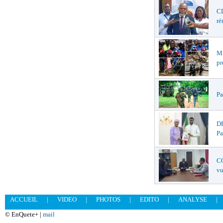
CL
ré
MA
pr
Pa
DR
Pa
CO
vu
ACCUEIL
|
VIDEO
|
PHOTOS
|
EDITO
|
ANALYSE
|
© EnQuete+ |
mail