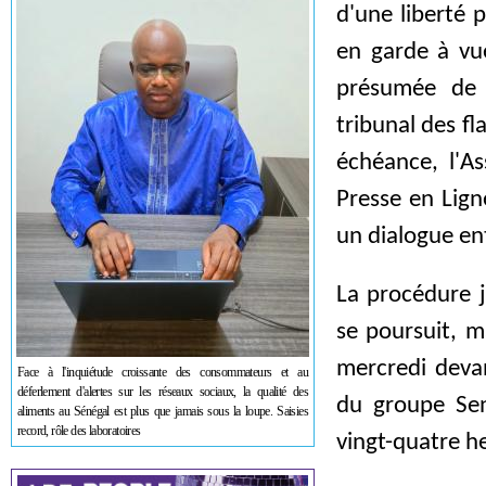
d'une liberté 
en garde à vue
présumée de f
tribunal des fl
échéance, l'As
Presse en Lign
un dialogue en
La procédure j
se poursuit, m
mercredi devan
Face à l'inquiétude croissante des consommateurs et au
déferlement d'alertes sur les réseaux sociaux, la qualité des
du groupe Sen
aliments au Sénégal est plus que jamais sous la loupe. Saisies
record, rôle des laboratoires
vingt-quatre h