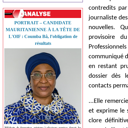
contredits par
journaliste de
PORTRAIT – CANDIDATE
nouvelles. Q
MAURITANIENNE À LA TÊTE DE
L'OIF : Coumba Bâ, l’obligation de
provisoire du
résultats
Professionnel
communiqué dan
en restant pru
dossier dès l
contacts perma
...Elle remerc
et exprime le 
clore définiti