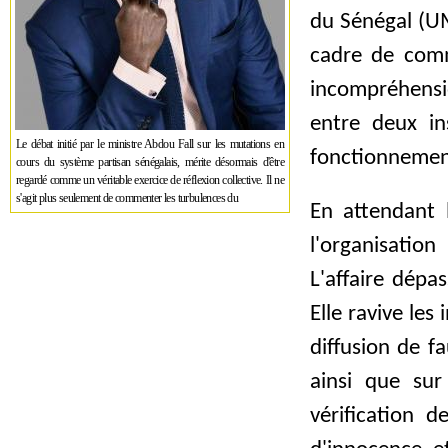
du Sénégal (UM
cadre de commu
incompréhensi
entre deux in
Le débat initié par le ministre Abdou Fall sur les mutations en
fonctionnement
cours du système partisan sénégalais, mérite désormais d'être
regardé comme un véritable exercice de réflexion collective. Il ne
s'agit plus seulement de commenter les turbulences du
En attendant 
l'organisation
L'affaire dépa
Elle ravive les
diffusion de f
ainsi que sur
vérification d