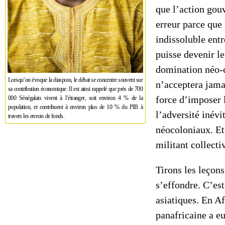
que l’action gou
erreur parce que 
indissoluble ent
puisse devenir le
domination néo-c
Lorsqu’on évoque la diaspora, le débat se concentre souvent sur
n’acceptera jama
sa contribution économique. Il est ainsi rappelé que près de 700
force d’imposer 
000 Sénégalais vivent à l’étranger, soit environ 4 % de la
population, et contribuent à environ plus de 10 % du PIB à
l’adversité inévi
travers les envois de fonds.
néocoloniaux. Et 
militant collecti
Tirons les leçons
s’effondre. C’est
asiatiques. En Af
panafricaine a eu