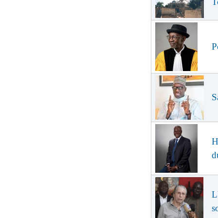
T
P
S
H
d
L
s