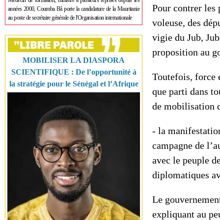
Médecin de formation, ministre à plusieurs reprises depuis les
Pour contrer les
années 2000, Coumba Bâ porte la candidature de la Mauritanie
au poste de secrétaire générale de l'Organisation internationale
voleuse, des dépu
vigie du Jub, Jub
proposition au g
MOBILISER LA DIASPORA
SCIENTIFIQUE : De l’opportunité à
Toutefois, force 
la stratégie pour le Sénégal et l’Afrique
que parti dans to
de mobilisation d
- la manifestati
campagne de l’aud
avec le peuple de
diplomatiques av
Le gouvernement s
expliquant au peu