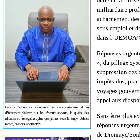
dette et la baiss
milliardaire pro
acharnement des 
sous emploi et d
dans l’UEMOA/C
Réponses urgentes
», du pillage sys
suppression des 
impôts dus, pla
voyages gouverne
appel aux diaspor
Face à l'inquiétude croissante des consommateurs et au
déferlement d'alertes sur les réseaux sociaux, la qualité des
Sans être plus exh
aliments au Sénégal est plus que jamais sous la loupe. Saisies
réponses urgente
record, rôle des laboratoires
de Diomaye/Son