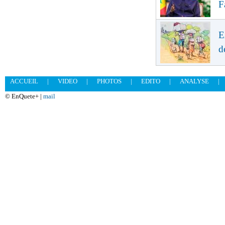
F
E
d
ACCUEIL
|
VIDEO
|
PHOTOS
|
EDITO
|
ANALYSE
|
© EnQuete+ |
mail