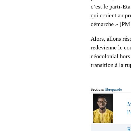
c’est le parti-Et
qui croient au p
démarche » (PM
Alors, allons rés
redevienne le cor
néocolonial hors
transition à la r
Section:
libreparole
M
l
R