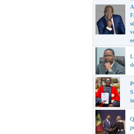
A
F
s
v
e
L
d
P
S
i
Q
p