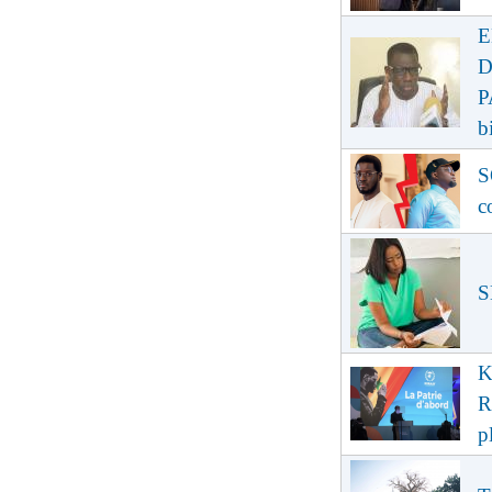
E
D
P
b
S
c
S
K
R
p