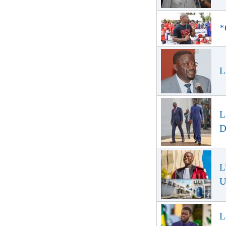
*
L
L
D
L
U
L