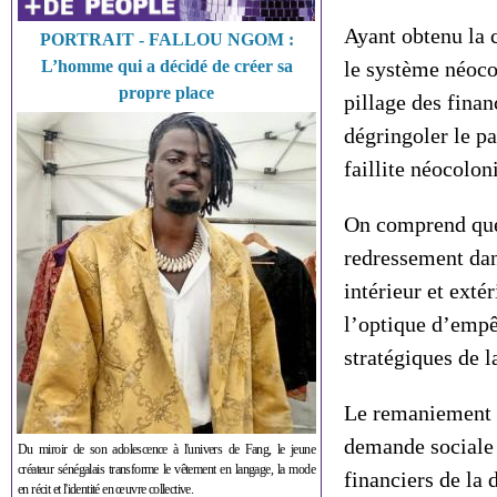
Ayant obtenu la 
PORTRAIT - FALLOU NGOM :
L’homme qui a décidé de créer sa
le système néoco
propre place
pillage des fina
dégringoler le pa
faillite néocolon
On comprend que 
redressement dans
intérieur et exté
l’optique d’empê
stratégiques de l
Le remaniement m
demande sociale 
Du miroir de son adolescence à l'univers de Fang, le jeune
créateur sénégalais transforme le vêtement en langage, la mode
financiers de la
en récit et l'identité en œuvre collective.