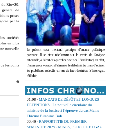
e du Rio+20.
e général de
isions prises
gocié par la
des sociétés
plus en plus
une nouvelle
Le présent essai n’entend participer d’aucune polémique
partisane. Il se situe résolument sur le terrain de l’analyse
rationnelle, à l’écart des querelles oiseuses. L’intellectuel, en effet,
ue les ponts
n’a pas pour vocation d’alimenter le débat stérile, mais d’éclairer
les problèmes collectifs en vue de leur résolution. S’interroger,
réfléchir,
rfi
01:08
-
MANDATS DE DÉPÔT ET LONGUES
DÉTENTIONS : La nouvelle circulaire du
ministre de la Justice à l’épreuve du cas Mame
Thierno Birahima Bob
00:46
-
RAPPORT ITIE DU PREMIER
SEMESTRE 2025 - MINES, PÉTROLE ET GAZ