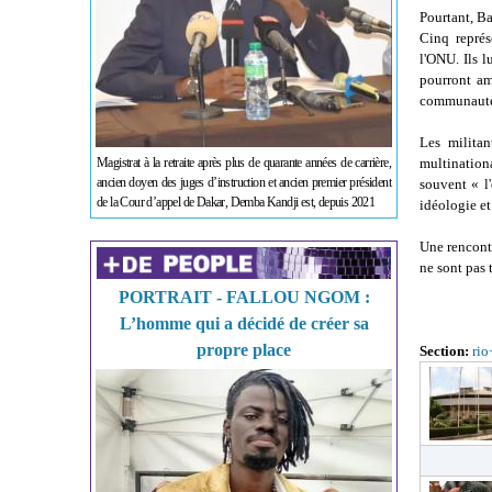
Pourtant, B
Cinq représ
l'ONU. Ils l
pourront am
communauté 
Les militan
multination
Magistrat à la retraite après plus de quarante années de carrière,
ancien doyen des juges d’instruction et ancien premier président
souvent « l
de la Cour d’appel de Dakar, Demba Kandji est, depuis 2021
idéologie et
Une rencont
ne sont pas 
PORTRAIT - FALLOU NGOM :
L’homme qui a décidé de créer sa
propre place
Section:
rio