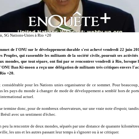
, SG Nations-Unies à Rio +20
ommet de l'ONU sur le développement durable s'est achevé vendredi 22 juin 20
 Peuples, qui rassemble les militants de la société civile, poursuit ses activité
eux mondes, que tout sépare, ont fini par se rencontrer vendredi à Rio, lorsque l
l'ONU Ban Ki-moon a reçu une délégation de militants très critiques envers l'a
 Rio +20.
it considérable pour les Nations unies organisateur de ce sommet. Pour beaucoup, 
us les pays du monde à changer de mode de développement a semblé hors de porté
international actuel.
 termine donc, pour de nombreux observateurs, sur une vraie note d'espoir, tandis
 Brésil avec un sentiment d'échec.
un peu la rencontre de deux mondes, séparés par une distance de quarante kilomètres
 ville, les uns et les autres passant leur temps à s'ignorer ou à se critiquer.