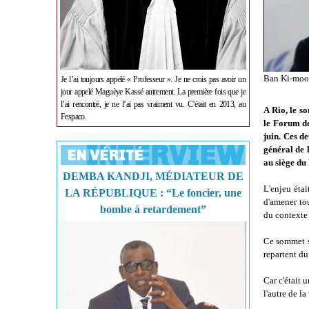
Ban Ki-moon
Je l’ai toujours appelé « Professeur ». Je ne crois pas avoir un
jour appelé Maguèye Kassé autrement. La première fois que je
l’ai rencontré, je ne l’ai pas vraiment vu. C’était en 2013, au
A Rio, le s
Fespaco.
le Forum des
juin. Ces d
général de 
au siège du
DEMBA KANDJI, MÉDIATEUR DE
L'enjeu éta
LA RÉPUBLIQUE : “Le foncier, une
d'amener to
bombe à retardement”
du contexte 
Ce sommet se
repartent du
Car c'était 
l'autre de la