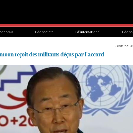
Skip to
main
content
economie
+ de societe
+ d'international
+ de sp
Publié le 23 J
oon reçoit des militants déçus par l'accord