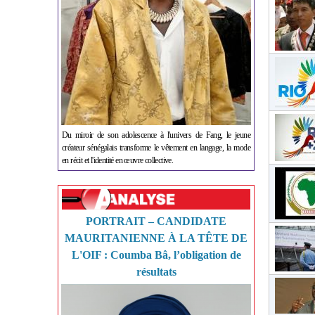
Du miroir de son adolescence à l'univers de Fang, le jeune
créateur sénégalais transforme le vêtement en langage, la mode
en récit et l'identité en œuvre collective.
PORTRAIT – CANDIDATE
MAURITANIENNE À LA TÊTE DE
L'OIF : Coumba Bâ, l’obligation de
résultats