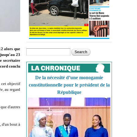
12 alors que
Search
Search form
s jusqu'au 23
e secrétaire
ccord conclu
De la nécessité d’une monogamie
cet objectif
constitutionnelle pour le président de la
e, au regard
République
 que d'autres
, d'un bout à