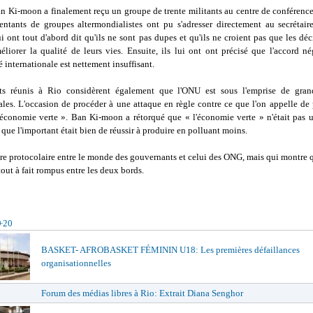
an Ki-moon a finalement reçu un groupe de trente militants au centre de conférenc
entants de groupes altermondialistes ont pu s'adresser directement au secrétair
ui ont tout d'abord dit qu'ils ne sont pas dupes et qu'ils ne croient pas que les déc
éliorer la qualité de leurs vies. Ensuite, ils lui ont ont précisé que l'accord né
internationale est nettement insuffisant.
ts réunis à Rio considèrent également que l'ONU est sous l'emprise de gran
ales. L'occasion de procéder à une attaque en règle contre ce que l'on appelle de 
'économie verte ». Ban Ki-moon a rétorqué que « l'économie verte » n'était pas 
 que l'important était bien de réussir à produire en polluant moins.
re protocolaire entre le monde des gouvernants et celui des ONG, mais qui montre q
tout à fait rompus entre les deux bords.
+20
BASKET- AFROBASKET FÉMININ U18: Les premières défaillances
organisationnelles
Forum des médias libres à Rio: Extrait Diana Senghor