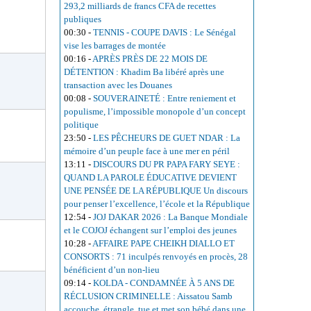
293,2 milliards de francs CFA de recettes
publiques
00:30
-
TENNIS - COUPE DAVIS : Le Sénégal
vise les barrages de montée
00:16
-
APRÈS PRÈS DE 22 MOIS DE
DÉTENTION : Khadim Ba libéré après une
transaction avec les Douanes
00:08
-
SOUVERAINETÉ : Entre reniement et
populisme, l’impossible monopole d’un concept
politique
23:50
-
LES PÊCHEURS DE GUET NDAR : La
mémoire d’un peuple face à une mer en péril
13:11
-
DISCOURS DU PR PAPA FARY SEYE :
QUAND LA PAROLE ÉDUCATIVE DEVIENT
UNE PENSÉE DE LA RÉPUBLIQUE Un discours
pour penser l’excellence, l’école et la République
12:54
-
JOJ DAKAR 2026 : La Banque Mondiale
et le COJOJ échangent sur l’emploi des jeunes
10:28
-
AFFAIRE PAPE CHEIKH DIALLO ET
CONSORTS : 71 inculpés renvoyés en procès, 28
bénéficient d’un non-lieu
09:14
-
KOLDA - CONDAMNÉE À 5 ANS DE
RÉCLUSION CRIMINELLE : Aissatou Samb
accouche, étrangle, tue et met son bébé dans une