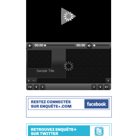
00:00
00:00
Sample Title