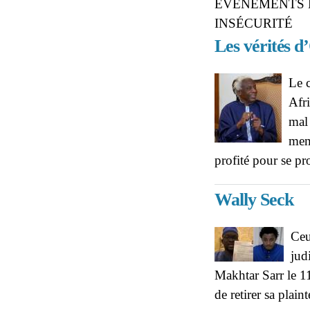
ÉVENEMENTS 
INSÉCURITÉ
Les vérités d
Le 
Afr
mal 
memb
profité pour se pr
Wally Seck
Ceu
jud
Makhtar Sarr le 1
de retirer sa plain