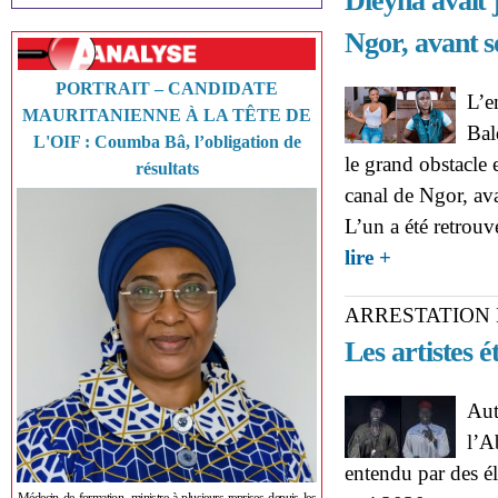
Dieyna avait 
Ngor, avant s
PORTRAIT – CANDIDATE
L’e
MAURITANIENNE À LA TÊTE DE
Bal
L'OIF : Coumba Bâ, l’obligation de
le grand obstacle e
résultats
canal de Ngor, ava
L’un a été retrou
about AFFAIRE 
lire +
deux téléphones d
ARRESTATION 
Les artistes 
Aut
l’A
entendu par des él