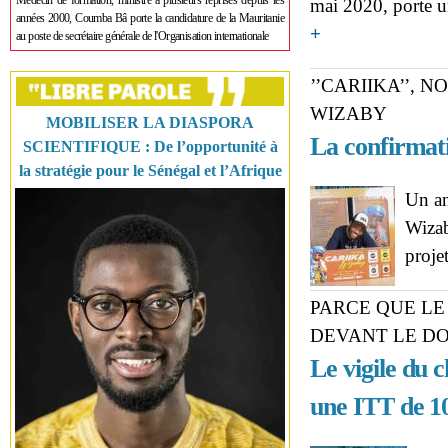
Médecin de formation, ministre à plusieurs reprises depuis les
mai 2020, porte un
années 2000, Coumba Bâ porte la candidature de la Mauritanie
about ARRESTATION D
+
au poste de secrétaire générale de l'Organisation internationale
incompréhensions
’’CARIIKA’’,
WIZABY
MOBILISER LA DIASPORA
La confirmat
SCIENTIFIQUE : De l’opportunité à
la stratégie pour le Sénégal et l’Afrique
Un an
Wizab
proje
PARCE QUE LE
DEVANT LE DO
Le vigile du 
une ITT de 1