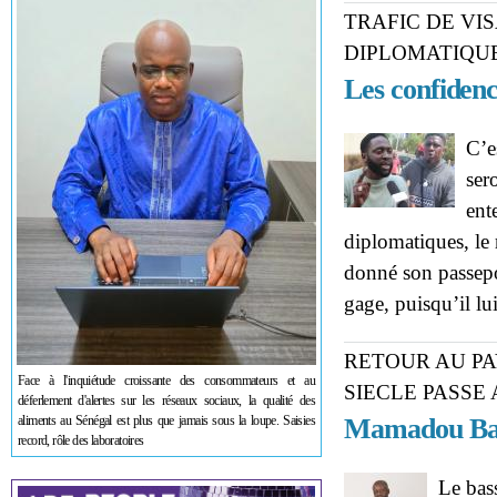
TRAFIC DE VI
DIPLOMATIQU
Les confiden
C’e
ser
ent
diplomatiques, le
donné son passepo
gage, puisqu’il lu
RETOUR AU PA
Face à l'inquiétude croissante des consommateurs et au
SIECLE PASSE
déferlement d'alertes sur les réseaux sociaux, la qualité des
aliments au Sénégal est plus que jamais sous la loupe. Saisies
Mamadou Ba c
record, rôle des laboratoires
Le bas