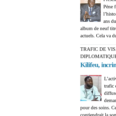
Pène f
l’hist
ans du
album de neuf titres
actuels. Cela va d
TRAFIC DE VI
DIPLOMATIQU
Kilifeu, incr
L’acti
trafic
diffus
deman
pour des soins. Ce
contiendrait la 