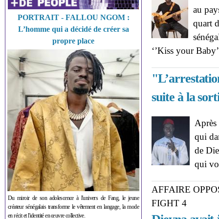
au pays
PORTRAIT - FALLOU NGOM :
quart 
L’homme qui a décidé de créer sa
sénégal
propre place
‘’Kiss your Baby’
"L’arrestatio
suite à la sor
Après 
qui da
de Die
qui vo
AFFAIRE OPPO
Du miroir de son adolescence à l'univers de Fang, le jeune
FIGHT 4
créateur sénégalais transforme le vêtement en langage, la mode
en récit et l'identité en œuvre collective.