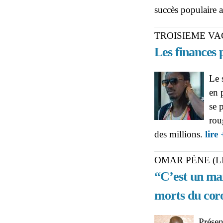
succès populaire 
TROISIEME V
Les finances 
Le 
en 
se 
rou
des millions.
lire 
OMAR PÈNE (
“C’est un man
morts du coro
Prése