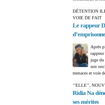
DÉTENTION IL
VOIE DE FAIT
Le rappeur D
d’emprisonn
Après pl
rappeur 
juge du 
son oncl
menaces et voie de
‘’ELLE’’, NOU
Ridia Na déno
ses mérites