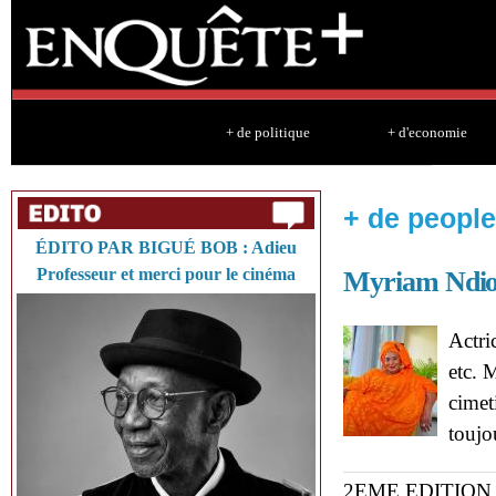
Sk
ma
co
+ de politique
+ d'economie
+ de people
ÉDITO PAR BIGUÉ BOB : Adieu
Professeur et merci pour le cinéma
Myriam Ndi
Actric
etc. 
cimet
toujo
2EME EDITION