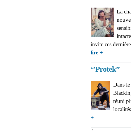
La cha
nouvel
sensib
intact
invite ces dernière
about ‘’ELLE’’,
lire +
de la femme et ch
‘’Protek’’
Dans le 
Blackin
réuni pl
localité
about ‘’Protek’’
+