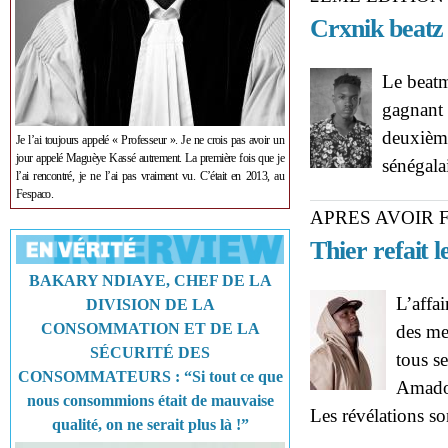
Crxnik beatz
Le beatm
gagnant 
deuxième
Je l’ai toujours appelé « Professeur ». Je ne crois pas avoir un
jour appelé Maguèye Kassé autrement. La première fois que je
sénégala
l’ai rencontré, je ne l’ai pas vraiment vu. C’était en 2013, au
Fespaco.
APRES AVOIR F
Thier refait 
BAKARY NDIAYE, CHEF DE LA
L’affa
DIVISION DE LA
CONSOMMATION ET DE LA
des me
SÉCURITÉ DES
tous s
CONSOMMATEURS : “Si tout ce que
Amadou
nous consommions était de mauvaise
Les révélations so
qualité, on ne serait plus là !”