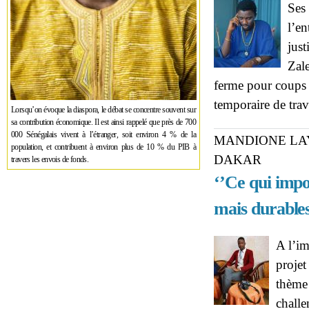
Ses 
l’e
just
Zal
ferme pour coups e
temporaire de trav
Lorsqu’on évoque la diaspora, le débat se concentre souvent sur
sa contribution économique. Il est ainsi rappelé que près de 700
000 Sénégalais vivent à l’étranger, soit environ 4 % de la
MANDIONE LAY
population, et contribuent à environ plus de 10 % du PIB à
DAKAR
travers les envois de fonds.
‘’Ce qui impor
mais durables
A l’im
projet
thème
challe