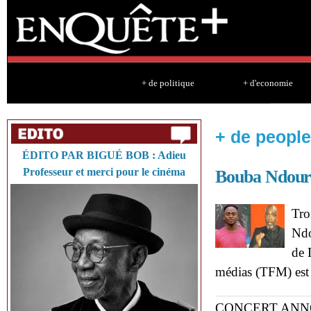
Sk
ma
co
+ de politique
+ d'economie
+ de people
ÉDITO PAR BIGUÉ BOB : Adieu
Professeur et merci pour le cinéma
Bouba Ndour
Tro
Ndo
de 
médias (TFM) est
CONCERT ANN