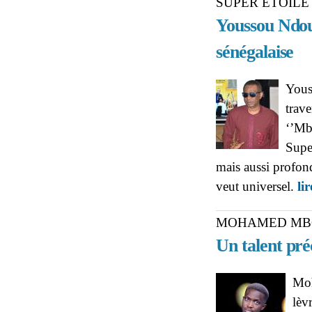
SUPER ÉTOILE
Youssou Ndou
sénégalaise
Youss
trave
‘’Mb
Supe
mais aussi profond
veut universel.
lir
MOHAMED MBO
Un talent pré
Moh
lèv