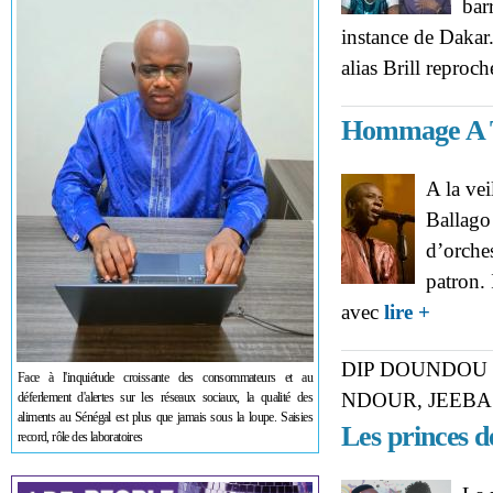
bar
instance de Dakar.
alias Brill reproch
Hommage A T
A la vei
Ballago 
d’orche
patron. 
about Ho
avec
lire +
DIP DOUNDOU 
Face à l'inquiétude croissante des consommateurs et au
NDOUR, JEEB
déferlement d'alertes sur les réseaux sociaux, la qualité des
aliments au Sénégal est plus que jamais sous la loupe. Saisies
Les princes d
record, rôle des laboratoires