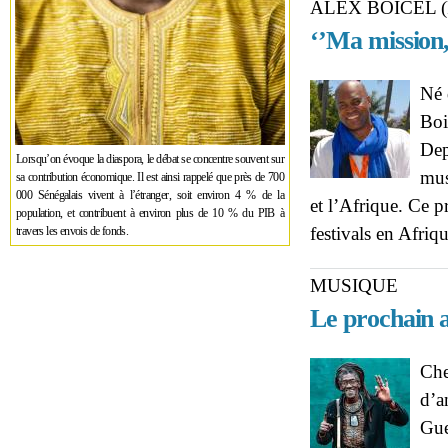
ALEX BOICEL 
‘’Ma mission,
Né 
Boi
Dep
Lorsqu’on évoque la diaspora, le débat se concentre souvent sur
mus
sa contribution économique. Il est ainsi rappelé que près de 700
000 Sénégalais vivent à l’étranger, soit environ 4 % de la
et l’Afrique. Ce p
population, et contribuent à environ plus de 10 % du PIB à
festivals en Afriq
travers les envois de fonds.
MUSIQUE
Le prochain 
Che
d’a
Gue