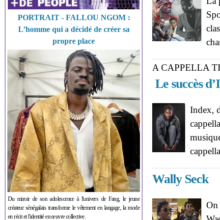
La 
Spo
PORTRAIT - FALLOU NGOM :
cla
L’homme qui a décidé de créer sa
propre place
cha
A CAPPELLA T
Le succès d’
Index, 
cappella
musique,
cappell
Wally Seck
Du miroir de son adolescence à l'univers de Fang, le jeune
On 
créateur sénégalais transforme le vêtement en langage, la mode
en récit et l'identité en œuvre collective.
Wad