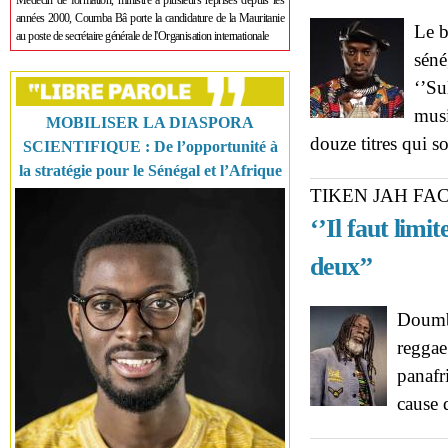
Médecin de formation, ministre à plusieurs reprises depuis les
années 2000, Coumba Bâ porte la candidature de la Mauritanie
Le b
au poste de secrétaire générale de l'Organisation internationale
séné
‘’Su
musi
MOBILISER LA DIASPORA
douze titres qui s
SCIENTIFIQUE : De l’opportunité à
la stratégie pour le Sénégal et l’Afrique
TIKEN JAH FA
‘’Il faut limit
deux’’
Doumbi
reggae
panafr
cause 