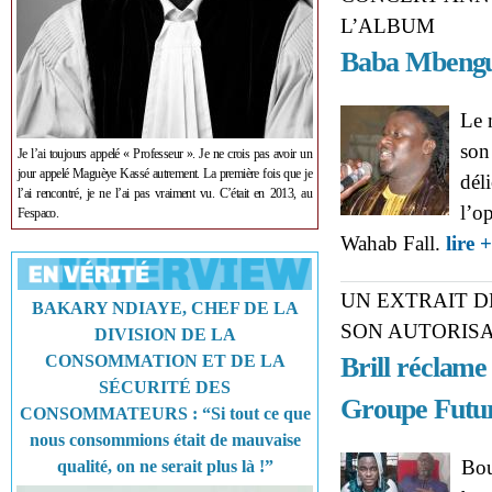
L’ALBUM
Baba Mbengue
Le 
son
Je l’ai toujours appelé « Professeur ». Je ne crois pas avoir un
jour appelé Maguèye Kassé autrement. La première fois que je
dél
l’ai rencontré, je ne l’ai pas vraiment vu. C’était en 2013, au
l’o
Fespaco.
Wahab Fall.
lire +
UN EXTRAIT D
BAKARY NDIAYE, CHEF DE LA
SON AUTORIS
DIVISION DE LA
CONSOMMATION ET DE LA
Brill réclam
SÉCURITÉ DES
Groupe Futu
CONSOMMATEURS : “Si tout ce que
nous consommions était de mauvaise
Bou
qualité, on ne serait plus là !”