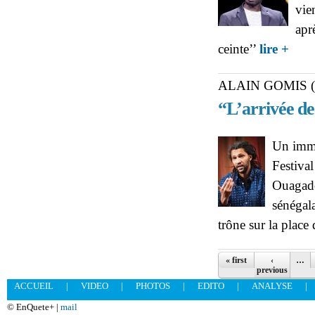
vie
apr
about
ceinte’’
lire +
ALAIN GOMIS (
“L’arrivée de
Un imme
Festival
Ouagado
sénégala
trône sur la place
Pages
« first
‹
…
previous
ACCUEIL
|
VIDEO
|
PHOTOS
|
EDITO
|
ANALYSE
|
© EnQuete+ |
mail