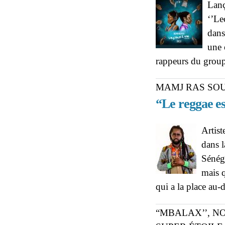
Lanç
‘’Le
dans
une 
rappeurs du grou
MAMJ RAS SO
“Le reggae es
Artist
dans l
Sénéga
mais q
qui a la place au-
“MBALAX’’, N