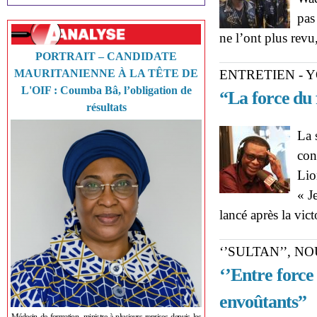
pas
ne l’ont plus revu
PORTRAIT – CANDIDATE
MAURITANIENNE À LA TÊTE DE
ENTRETIEN - 
L'OIF : Coumba Bâ, l’obligation de
“La force du 
résultats
La 
con
Lio
« J
lancé après la vic
‘’SULTAN’’, 
‘’Entre force
envoûtants’’