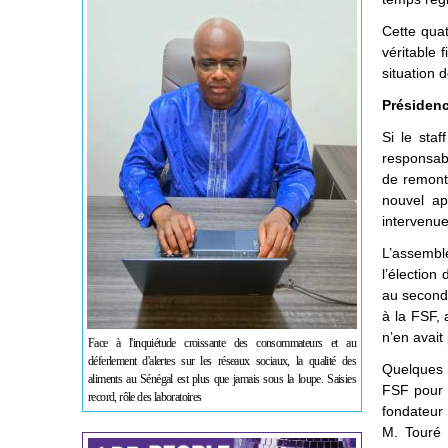
Cette qua
véritable 
situation 
Présidenc
Si le staf
responsabi
de remont
nouvel app
intervenue
L’assemblé
l’élection
au second
à la FSF,
n’en avait 
Face à l'inquiétude croissante des consommateurs et au
déferlement d'alertes sur les réseaux sociaux, la qualité des
Quelques 
aliments au Sénégal est plus que jamais sous la loupe. Saisies
FSF pour 
record, rôle des laboratoires
fondateur
M. Touré a