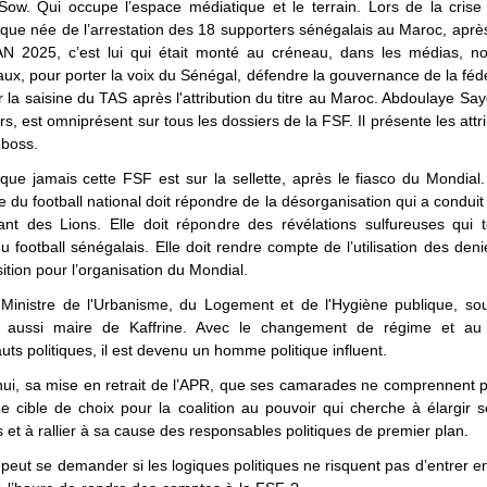
ow. Qui occupe l’espace médiatique et le terrain. Lors de la crise 
ique née de l’arrestation des 18 supporters sénégalais au Maroc, après 
N 2025, c’est lui qui était monté au créneau, dans les médias, 
aux, pour porter la voix du Sénégal, défendre la gouvernance de la fédé
 la saisine du TAS après l'attribution du titre au Maroc. Abdoulaye Sa
rs, est omniprésent sur tous les dossiers de la FSF. Il présente les attr
 boss.
 que jamais cette FSF est sur la sellette, après le fiasco du Mondial.
e du football national doit répondre de la désorganisation qui a conduit
sant des Lions. Elle doit répondre des révélations sulfureuses qui t
u football sénégalais. Elle doit rendre compte de l’utilisation des den
ition pour l’organisation du Mondial.
 Ministre de l'Urbanisme, du Logement et de l'Hygiène publique, s
st aussi maire de Kaffrine. Avec le changement de régime et au
ts politiques, il est devenu un homme politique influent.
hui, sa mise en retrait de l’APR, que ses camarades ne comprennent pa
ne cible de choix pour la coalition au pouvoir qui cherche à élargir 
s et à rallier à sa cause des responsables politiques de premier plan.
 peut se demander si les logiques politiques ne risquent pas d’entrer e