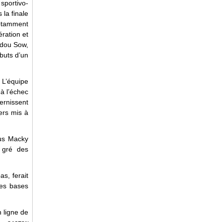
sportivo-
la finale
notamment
ration et
ydou Sow,
ibuts d’un
 L’équipe
 à l’échec
ernissent
iers mis à
ous Macky
 gré des
s, ferait
ses bases
n ligne de