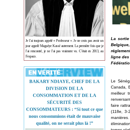
La sorti
Je l’ai toujours appelé « Professeur ». Je ne crois pas avoir un
Belgique,
jour appelé Maguèye Kassé autrement. La première fois que je
réglement
l’ai rencontré, je ne l’ai pas vraiment vu. C’était en 2013, au
Fespaco.
ligne des
Fédératio
Le Sénég
BAKARY NDIAYE, CHEF DE LA
Canada, Et
DIVISION DE LA
meilleur t
CONSOMMATION ET DE LA
renversant
SÉCURITÉ DES
faire ratt
CONSOMMATEURS : “Si tout ce que
(118
e
, 3-
nous consommions était de mauvaise
manières.
qualité, on ne serait plus là !”
éliminati
temps rég