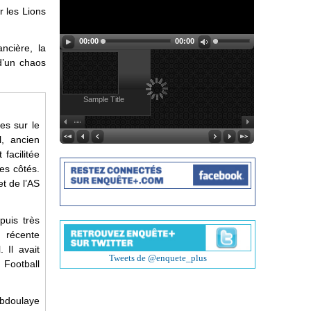
r les Lions
00:00
00:00
ncière, la
 d’un chaos
Sample Title
es sur le
l, ancien
facilitée
es côtés.
et de l’AS
puis très
n récente
 Il avait
Tweets de @enquete_plus
Football
Abdoulaye