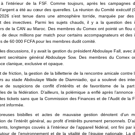
 à l’intérieur de la FSF. Comme toujours, après les campagnes d
 l’argent a été au cœur des querelles. La réunion du Comité exécutif
2026 s’est tenue dans une atmosphère torride, marquée par des
t des invectives. Parmi les sujets chauds, il y a la question des 
ors de la CAN au Maroc. Des membres du Comex ont pointé un flou 
s de deux millions par match pour certains accompagnateurs et des 
res de 60 000 FCFA pour les membres dudit comité.
s discussions, il y avait la gestion du président Abdoulaye Fall, avec 
sent secrétaire général Abdoulaye Sow. Des membres du Comex o
ce clanique, exclusive et opaque.
t de friction, la gestion de la billetterie de la rencontre amicale contre
s au stade Abdoulaye Wade de Diamniadio, qui a soulevé des inter
e de suspicions de conflit d'intérêts et de favoritisme de la par
es de la fédération. D’ailleurs, la polémique a enflé après l’annonce
es tickets sans que la Commission des Finances et de l’Audit de la 
ment informée.
reuses bisbilles et actes de mauvaise gestion dénotent d’un 
ion de l’intérêt général, au profit d’intérêts purement personnels. D’ai
s, longtemps couvés à l’intérieur de l’appareil fédéral, ont fini par 
utour de l’environnement et de la vitalité de l’équipe nationale. La 