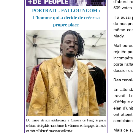
d’abord re
509 votes 
PORTRAIT - FALLOU NGOM :
Il a aussi
L’homme qui a décidé de créer sa
de nos pro
propre place
même cons
Mady.
Malheureu
rejetée pa
incompéten
porté l’af
dossier es
Des tensi
En attenda
travail. 
d’Afrique
élan d’uni
ont attein
Du miroir de son adolescence à l'univers de Fang, le jeune
semblaient
créateur sénégalais transforme le vêtement en langage, la mode
Mais ce su
en récit et l'identité en œuvre collective.