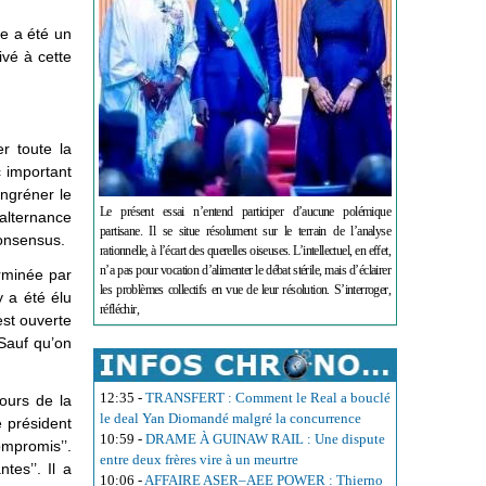
e a été un
ivé à cette
er toute la
c important
ngréner le
Le présent essai n’entend participer d’aucune polémique
 alternance
partisane. Il se situe résolument sur le terrain de l’analyse
consensus.
rationnelle, à l’écart des querelles oiseuses. L’intellectuel, en effet,
n’a pas pour vocation d’alimenter le débat stérile, mais d’éclairer
erminée par
les problèmes collectifs en vue de leur résolution. S’interroger,
y a été élu
réfléchir,
st ouverte
Sauf qu’on
12:35
-
TRANSFERT : Comment le Real a bouclé
ours de la
le deal Yan Diomandé malgré la concurrence
 président
10:59
-
DRAME À GUINAW RAIL : Une dispute
mpromis’’.
entre deux frères vire à un meurtre
tes’’. Il a
10:06
-
AFFAIRE ASER–AEE POWER : Thierno