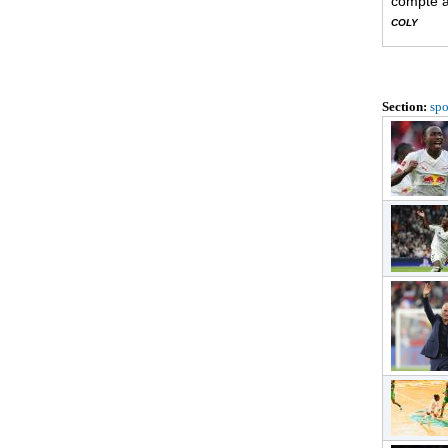
compt
COLY
Section:
spo