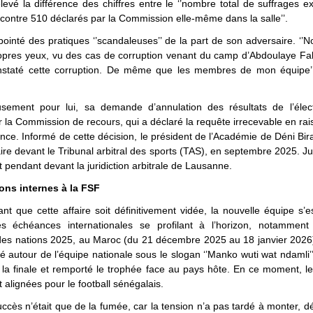
levé la différence des chiffres entre le ‘’nombre total de suffrages 
contre 510 déclarés par la Commission elle-même dans la salle’’.
 pointé des pratiques ‘’scandaleuses’’ de la part de son adversaire. ‘’
pres yeux, vu des cas de corruption venant du camp d’Abdoulaye Fall
taté cette corruption. De même que les membres de mon équipe’’
sement pour lui, sa demande d’annulation des résultats de l’élec
r la Commission de recours, qui a déclaré la requête irrecevable en ra
ce. Informé de cette décision, le président de l’Académie de Déni B
faire devant le Tribunal arbitral des sports (TAS), en septembre 2025. Ju
t pendant devant la juridiction arbitrale de Lausanne.
ons internes à la FSF
nt que cette affaire soit définitivement vidée, la nouvelle équipe s’
Les échéances internationales se profilant à l’horizon, notammen
 des nations 2025, au Maroc (du 21 décembre 2025 au 18 janvier 2026
té autour de l’équipe nationale sous le slogan ‘’Manko wuti wat ndamli’’
t la finale et remporté le trophée face au pays hôte. En ce moment, l
 alignées pour le football sénégalais.
ccès n’était que de la fumée, car la tension n’a pas tardé à monter, dé