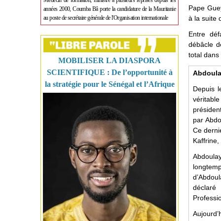
Médecin de formation, ministre à plusieurs reprises depuis les
Pape Gueye
années 2000, Coumba Bâ porte la candidature de la Mauritanie
au poste de secrétaire générale de l'Organisation internationale
à la suite
Entre déf
débâcle de
total dans 
MOBILISER LA DIASPORA
SCIENTIFIQUE : De l’opportunité à
Abdoula
la stratégie pour le Sénégal et l’Afrique
Depuis l
véritabl
présiden
par Abdo
Ce dernie
Kaffrine,
Abdoulay
longtemp
d’Abdoul
déclaré
Professi
Aujourd’