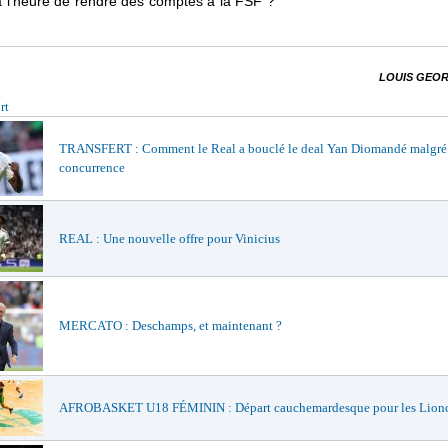
e à l’heure de rendre des comptes à la FSF
LOUIS GEOR
rt
TRANSFERT : Comment le Real a bouclé le deal Yan Diomandé malgré
concurrence
REAL : Une nouvelle offre pour Vinicius
MERCATO : Deschamps, et maintenant ?
AFROBASKET U18 FÉMININ : Départ cauchemardesque pour les Lionc