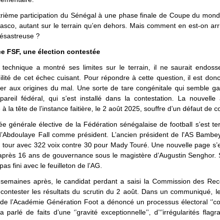
trième participation du Sénégal à une phase finale de Coupe du mond
fiasco, autant sur le terrain qu’en dehors. Mais comment en est-on arr
désastreuse ?
e FSF, une élection contestée
f technique a montré ses limites sur le terrain, il ne saurait endoss
lité de cet échec cuisant. Pour répondre à cette question, il est don
er aux origines du mal. Une sorte de tare congénitale qui semble ga
areil fédéral, qui s’est installé dans la contestation. La nouvelle
 à la tête de l’instance faitière, le 2 août 2025, souffre d’un défaut de 
e générale élective de la Fédération sénégalaise de football s’est t
 d’Abdoulaye Fall comme président. L’ancien président de l'AS Bambe
 tour avec 322 voix contre 30 pour Mady Touré. Une nouvelle page s’e
 après 16 ans de gouvernance sous le magistère d’Augustin Senghor. 
pas fini avec le feuilleton de l’AG.
semaines après, le candidat perdant a saisi la Commission des Rec
contester les résultats du scrutin du 2 août. Dans un communiqué, le
 de l’Académie Génération Foot a dénoncé un processus électoral ‘’co
 parlé de faits d’une ‘’gravité exceptionnelle’’, d’‘’irrégularités flagran