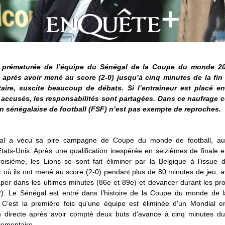
e prématurée de l’équipe du Sénégal de la Coupe du monde 20
 après avoir mené au score (2-0) jusqu’à cinq minutes de la fi
aire, suscite beaucoup de débats. Si l’entraineur est placé e
 accusés, les responsabilités sont partagées. Dans ce naufrage col
n sénégalaise de football (FSF) n’est pas exempte de reproches.
al a vécu sa pire campagne de Coupe du monde de football, au
ats-Unis. Après une qualification inespérée en seizièmes de finale 
roisième, les Lions se sont fait éliminer par la Belgique à l’issue
 où ils ont mené au score (2-0) pendant plus de 80 minutes de jeu, 
raper dans les ultimes minutes (86
e
et 89
e
) et devancer durant les pr
2). Le Sénégal est entré dans l’histoire de la Coupe du monde de l
 C’est la première fois qu'une équipe est éliminée d'un Mondial 
on directe après avoir compté deux buts d'avance à cinq minutes d
lementaire.