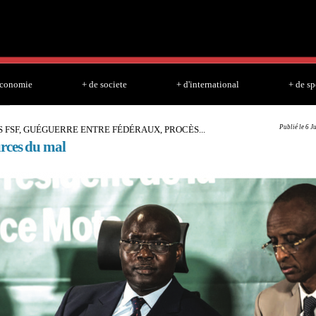
Skip to
main
content
economie
+ de societe
+ d'international
+ de sp
Publié le 6 J
 FSF, GUÉGUERRE ENTRE FÉDÉRAUX, PROCÈS...
rces du mal