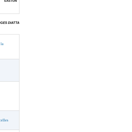
 ?
GASTON
GES DIATTA
 la
elles