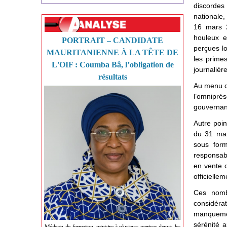
discordes
nationale,
16 mars 
houleux e
PORTRAIT – CANDIDATE
perçues l
MAURITANIENNE À LA TÊTE DE
les prime
L'OIF : Coumba Bâ, l’obligation de
journaliè
résultats
Au menu de
l’omnipré
gouvernan
Autre poin
du 31 mar
sous form
responsabl
en vente d
officielle
Ces nomb
considérat
manquement
sérénité a