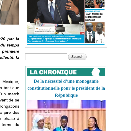
26 par la
n du temps
n première
Search
lectif, la
Search form
De la nécessité d’une monogamie
 Mexique,
en tant que
constitutionnelle pour le président de la
 d’un match
République
avant de se
olongations
a pire des
en phase à
u terme du