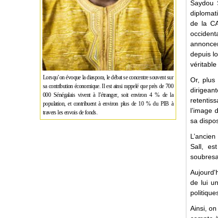
Saydou S
diplomat
de la CA
occident
annoncer
depuis lo
véritable
Lorsqu’on évoque la diaspora, le débat se concentre souvent sur
Or, plus
sa contribution économique. Il est ainsi rappelé que près de 700
dirigeant
000 Sénégalais vivent à l’étranger, soit environ 4 % de la
retentis
population, et contribuent à environ plus de 10 % du PIB à
l’image d
travers les envois de fonds.
sa dispos
L’ancien
Sall, e
soubresau
Aujourd'
de lui u
politique
Ainsi, on