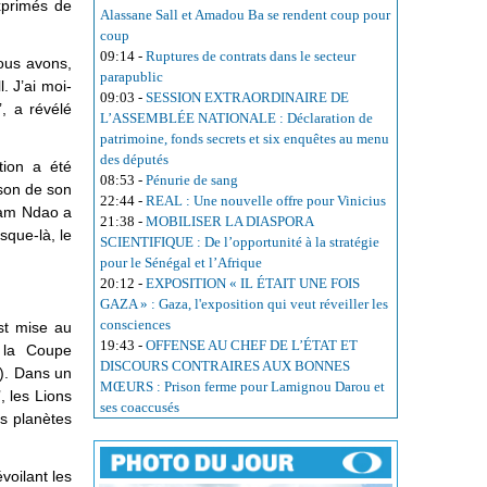
exprimés de
Alassane Sall et Amadou Ba se rendent coup pour
coup
09:14
-
Ruptures de contrats dans le secteur
Nous avons,
parapublic
. J’ai moi-
09:03
-
SESSION EXTRAORDINAIRE DE
, a révélé
L’ASSEMBLÉE NATIONALE : Déclaration de
patrimoine, fonds secrets et six enquêtes au menu
des députés
tion a été
08:53
-
Pénurie de sang
ison de son
22:44
-
REAL : Une nouvelle offre pour Vinicius
iram Ndao a
21:38
-
MOBILISER LA DIASPORA
sque-là, le
SCIENTIFIQUE : De l’opportunité à la stratégie
pour le Sénégal et l’Afrique
20:12
-
EXPOSITION « IL ÉTAIT UNE FOIS
GAZA » : Gaza, l'exposition qui veut réveiller les
consciences
est mise au
19:43
-
OFFENSE AU CHEF DE L’ÉTAT ET
t la Coupe
DISCOURS CONTRAIRES AUX BONNES
). Dans un
MŒURS : Prison ferme pour Lamignou Darou et
, les Lions
ses coaccusés
es planètes
voilant les