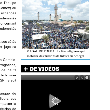
e l’équipe
 (Comex) du
 échanges
indemnités
concernant
indemnités
à ses côtés
nt jugé sa
MAGAL DE TOUBA : La fête religieuse qui
mobilise des millions de fidèles au Sénégal
 la Gambie,
rogations,
t de hauts
 de la mise
FSF ne soit
manque de
lleurs, ces
impacter la
décision de