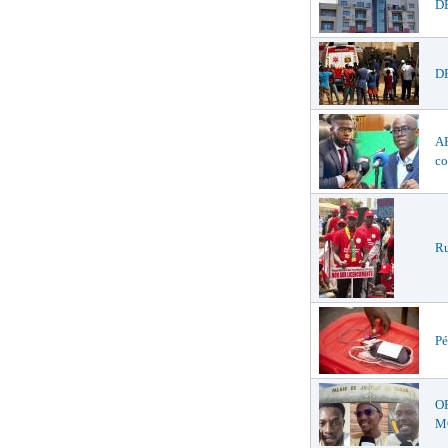
DÉ
DR
AF
co
Ru
Pé
O
MŒ