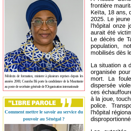
frontière maurit
Keïta, 18 ans, 
2025. Le jeune
l’hôpital onze 
aurait été vict
Le décès de Ta
population, n
mobilisés dès l
La situation a d
organisée pour
Médecin de formation, ministre à plusieurs reprises depuis les
mort. La foul
années 2000, Coumba Bâ porte la candidature de la Mauritanie
dispersée viol
au poste de secrétaire générale de l'Organisation internationale
ces échauffour
à la joue, touch
police. Transp
l’hôpital régio
Comment mettre le savoir au service du
disproportionné
pouvoir au Sénégal ?