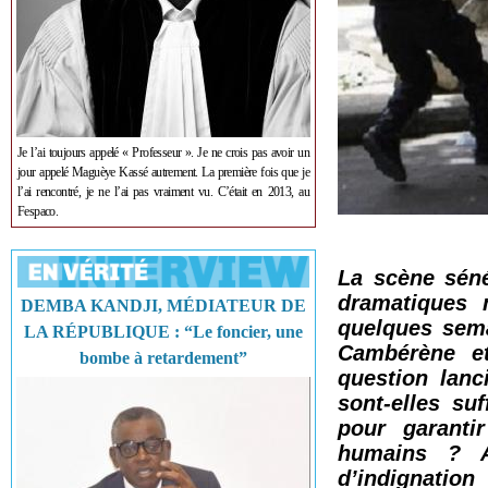
Je l’ai toujours appelé « Professeur ». Je ne crois pas avoir un
jour appelé Maguèye Kassé autrement. La première fois que je
l’ai rencontré, je ne l’ai pas vraiment vu. C’était en 2013, au
Fespaco.
La scène séné
dramatiques m
DEMBA KANDJI, MÉDIATEUR DE
quelques sema
LA RÉPUBLIQUE : “Le foncier, une
Cambérène e
bombe à retardement”
question lanc
sont-elles su
pour garanti
humains ? A
d’indignation