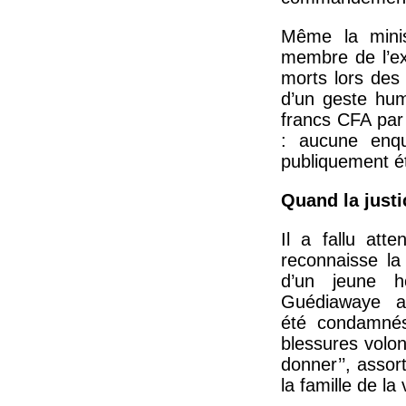
Même la minis
membre de l’ex
morts lors des
d’un geste hum
francs CFA par
: aucune enqu
publiquement ét
Quand la justi
Il a fallu att
reconnaisse la
d’un jeune h
Guédiawaye a 
été condamnés
blessures volon
donner’’, asso
la famille de la 