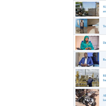
S
an
Te
Dé
Re
R
fr
A
lo