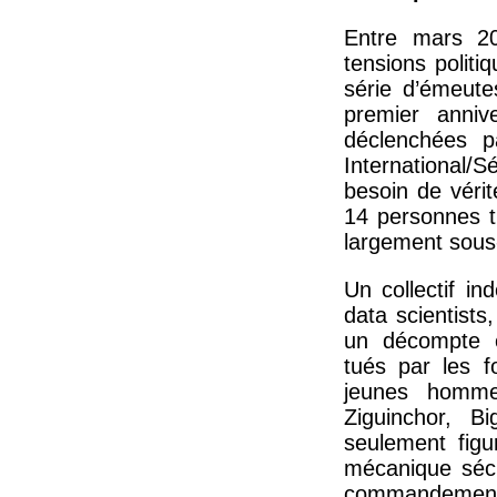
Entre mars 20
tensions politi
série d’émeute
premier anni
déclenchées p
International/S
besoin de vérit
14 personnes tu
largement sous
Un collectif i
data scientists
un décompte e
tués par les f
jeunes homme
Ziguinchor, 
seulement figur
mécanique sécu
commandement n