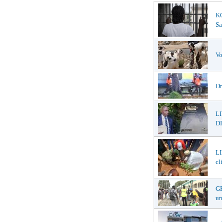
K
Sa
Vo
Dr
L
DI
LI
cl
GR
un