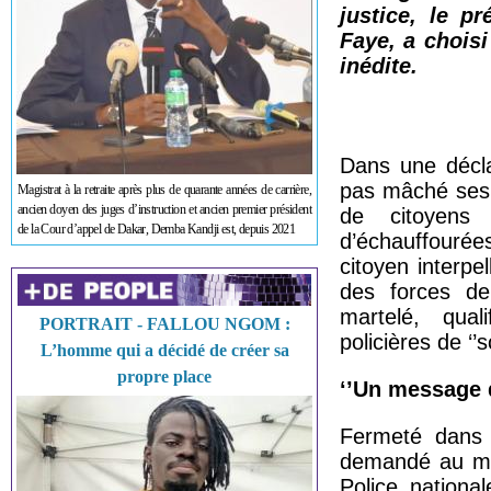
justice, le p
Faye, a chois
inédite.
Dans une décla
pas mâché ses 
Magistrat à la retraite après plus de quarante années de carrière,
ancien doyen des juges d’instruction et ancien premier président
de citoyens 
de la Cour d’appel de Dakar, Demba Kandji est, depuis 2021
d’échauffourées
citoyen interp
des forces de 
martelé, qual
PORTRAIT - FALLOU NGOM :
policières de ‘’
L’homme qui a décidé de créer sa
propre place
‘’Un message d
Fermeté dans l
demandé au mini
Police nationa