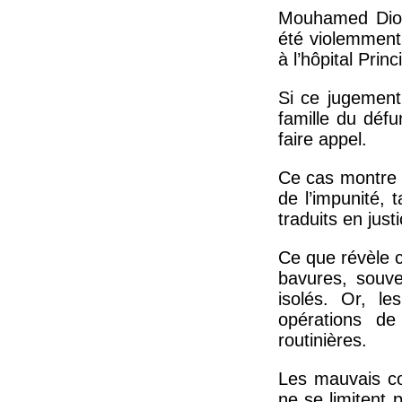
Mouhamed Diop 
été violemment 
à l’hôpital Prin
Si ce jugement
famille du défu
faire appel.
Ce cas montre à
de l’impunité, 
traduits en jus
Ce que révèle c
bavures, souv
isolés. Or, le
opérations de
routinières.
Les mauvais co
ne se limitent 