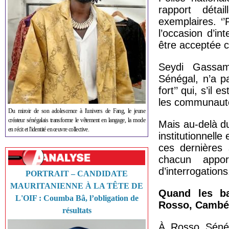
rapport détai
exemplaires. ‘
l’occasion d’in
être acceptée c
Seydi Gassama
Sénégal, n’a p
fort’’ qui, s’il 
les communautés
Du miroir de son adolescence à l'univers de Fang, le jeune
créateur sénégalais transforme le vêtement en langage, la mode
Mais au-delà du
en récit et l'identité en œuvre collective.
institutionnelle
ces dernières 
chacun appo
d’interrogations
PORTRAIT – CANDIDATE
MAURITANIENNE À LA TÊTE DE
Quand les ba
L'OIF : Coumba Bâ, l’obligation de
Rosso, Cambé
résultats
À Rosso Sénéga