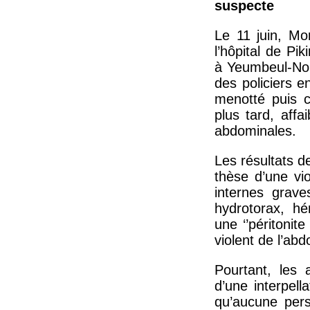
suspecte
Le 11 juin, Mo
l’hôpital de Pik
à Yeumbeul-Nor
des policiers e
menotté puis c
plus tard, affa
abdominales.
Les résultats de
thèse d’une vi
internes grave
hydrotorax, h
une ‘’péritoni
violent de l’abd
Pourtant, les 
d’une interpel
qu’aucune per