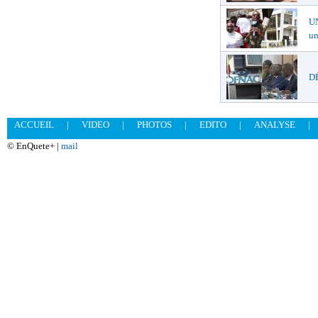
U
un
DÉ
ACCUEIL
|
VIDEO
|
PHOTOS
|
EDITO
|
ANALYSE
|
© EnQuete+ |
mail