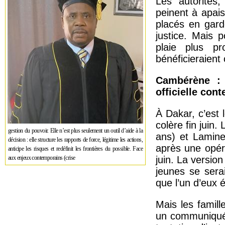
Les autorités,
peinent à apais
placés en gard
justice. Mais 
plaie plus pr
bénéficieraient
Cambérène : 
officielle cont
À Dakar, c’est 
colère fin juin
gestion du pouvoir. Elle n’est plus seulement un outil d’aide à la
ans) et Lamine
décision : elle structure les rapports de force, légitime les actions,
après une opér
anticipe les risques et redéfinit les frontières du possible. Face
aux enjeux contemporains (crise
juin. La version
jeunes se serai
que l’un d’eux 
Mais les famill
un communiqué 