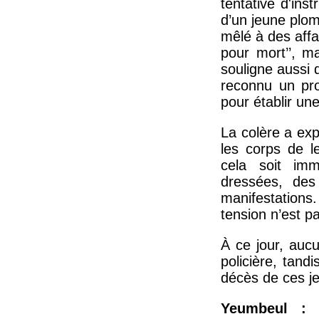
tentative d'ins
d’un jeune plomb
mêlé à des affai
pour mort’’, m
souligne aussi 
reconnu un prof
pour établir un
La colère a exp
les corps de l
cela soit imm
dressées, des
manifestations
tension n’est p
À ce jour, auc
policière, tand
décès de ces je
Yeumbeul : 