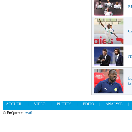
RE
CA
IT
ÉQ
la
ACCUEIL
|
VIDEO
|
PHOTOS
|
EDITO
|
ANALYSE
|
© EnQuete+ |
mail