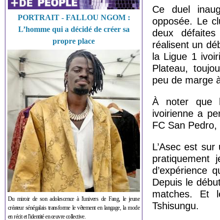
Ce duel inau
PORTRAIT - FALLOU NGOM :
opposée. Le cl
L’homme qui a décidé de créer sa
deux défaite
propre place
réalisent un dé
la Ligue 1 ivoi
Plateau, toujo
peu de marge à 
À noter que l
ivoirienne a p
FC San Pedro, a
L’Asec est sur
pratiquement 
d’expérience q
Depuis le début
matches. Et l
Du miroir de son adolescence à l'univers de Fang, le jeune
Tshisungu.
créateur sénégalais transforme le vêtement en langage, la mode
en récit et l'identité en œuvre collective.