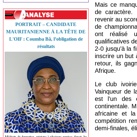
Mais ce manque
de caractère.
revenir au score
PORTRAIT – CANDIDATE
de championnat
MAURITANIENNE À LA TÊTE DE
ont réalisé 
L'OIF : Coumba Bâ, l’obligation de
qualificatives
résultats
2-0 jusqu’à la 
inscrire un but
retour, ils ga
Afrique.
Le club ivoiri
Vainqueur de l
est l’un des
continentale. M
africaine et l
compétition rem
demi-finales, él