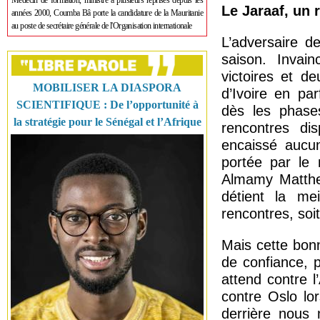
Médecin de formation, ministre à plusieurs reprises depuis les
Le Jaraaf, un 
années 2000, Coumba Bâ porte la candidature de la Mauritanie
au poste de secrétaire générale de l'Organisation internationale
L’adversaire d
saison. Invai
victoires et d
MOBILISER LA DIASPORA
d’Ivoire en pa
SCIENTIFIQUE : De l’opportunité à
dès les phase
la stratégie pour le Sénégal et l’Afrique
rencontres di
encaissé aucun
portée par le 
Almamy Matthew
détient la me
rencontres, so
Mais cette bon
de confiance, 
attend contre l
contre Oslo lo
derrière nous 