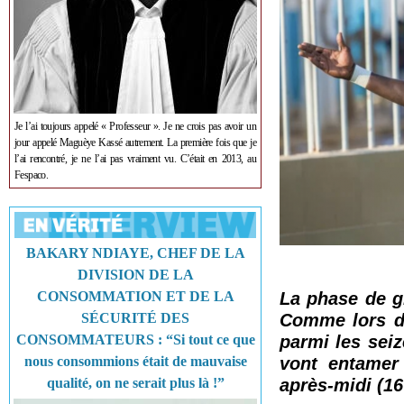
Je l’ai toujours appelé « Professeur ». Je ne crois pas avoir un
jour appelé Maguèye Kassé autrement. La première fois que je
l’ai rencontré, je ne l’ai pas vraiment vu. C’était en 2013, au
Fespaco.
BAKARY NDIAYE, CHEF DE LA
DIVISION DE LA
CONSOMMATION ET DE LA
La phase de g
SÉCURITÉ DES
Comme lors de
CONSOMMATEURS : “Si tout ce que
parmi les seiz
nous consommions était de mauvaise
vont entamer
qualité, on ne serait plus là !”
après-midi (16