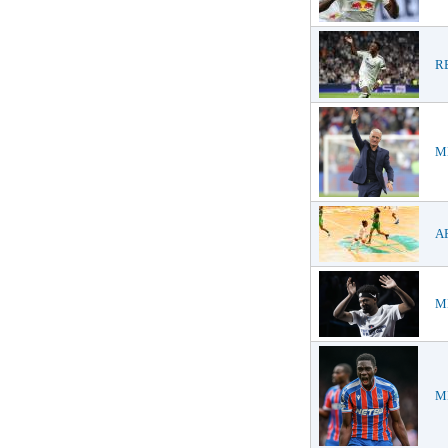
RE
ME
AF
ME
ME