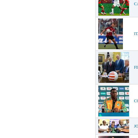
CA
IT
FI
CO
JO