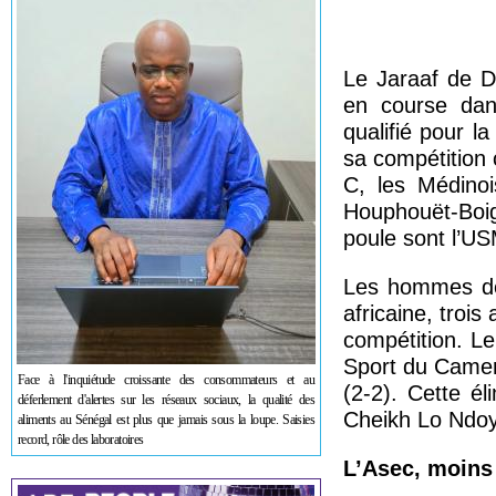
Le Jaraaf de D
en course dans
qualifié pour 
sa compétition 
C, les Médinoi
Houphouët-Boig
poule sont l’U
Les hommes de 
africaine, troi
compétition. Le
Sport du Camero
Face à l'inquiétude croissante des consommateurs et au
(2-2). Cette é
déferlement d'alertes sur les réseaux sociaux, la qualité des
Cheikh Lo Ndoye
aliments au Sénégal est plus que jamais sous la loupe. Saisies
record, rôle des laboratoires
L’Asec, moins 