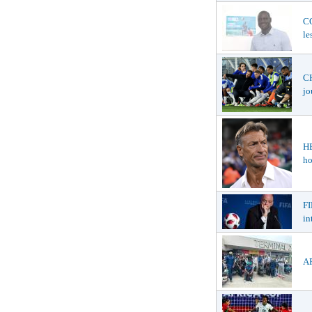
C
le
CH
jo
H
ho
FI
in
AF