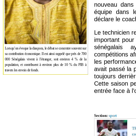
nouveau dans l
équipe dans 
déclare le coac
Le technicien 
important pour
sénégalais 
Lorsqu’on évoque la diaspora, le débat se concentre souvent sur
compétitions af
sa contribution économique. Il est ainsi rappelé que près de 700
000 Sénégalais vivent à l’étranger, soit environ 4 % de la
les performanc
population, et contribuent à environ plus de 10 % du PIB à
avait passé la 
travers les envois de fonds.
toujours derriè
Cette saison pe
entrée face à l’
Section:
sport
TR
co