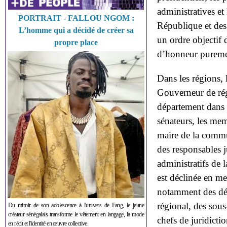
administratives et 
PORTRAIT - FALLOU NGOM :
République et des 
L’homme qui a décidé de créer sa
un ordre objectif 
propre place
d’honneur puremen
Dans les régions, 
Gouverneur de rég
département dans l
sénateurs, les mem
maire de la commun
des responsables 
administratifs de 
est déclinée en met
notamment des dép
régional, des sou
Du miroir de son adolescence à l'univers de Fang, le jeune
créateur sénégalais transforme le vêtement en langage, la mode
chefs de juridictio
en récit et l'identité en œuvre collective.