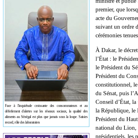
ministre et publié 
premier, que lors
acte du Gouvernem
suivant un ordre d
cérémonies tenues
À Dakar, le décret
l’État : le Présid
le Président du Sén
Président du Cons
constitutionnel, 
du Sénat, puis l’A
Conseil d’État, la
Face à l'inquiétude croissante des consommateurs et au
la République, le 
déferlement d'alertes sur les réseaux sociaux, la qualité des
aliments au Sénégal est plus que jamais sous la loupe. Saisies
Président du Haut
record, rôle des laboratoires
national du Lion,
présidentiels, les 