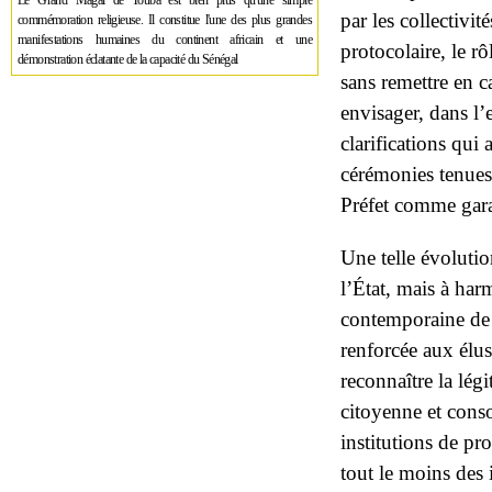
Le Grand Magal de Touba est bien plus qu'une simple
par les collectivi
commémoration religieuse. Il constitue l'une des plus grandes
manifestations humaines du continent africain et une
protocolaire, le r
démonstration éclatante de la capacité du Sénégal
sans remettre en c
envisager, dans l’
clarifications qui 
cérémonies tenues 
Préfet comme garan
Une telle évolutio
l’État, mais à har
contemporaine de l
renforcée aux élus
reconnaître la légi
citoyenne et conso
institutions de pr
tout le moins des i