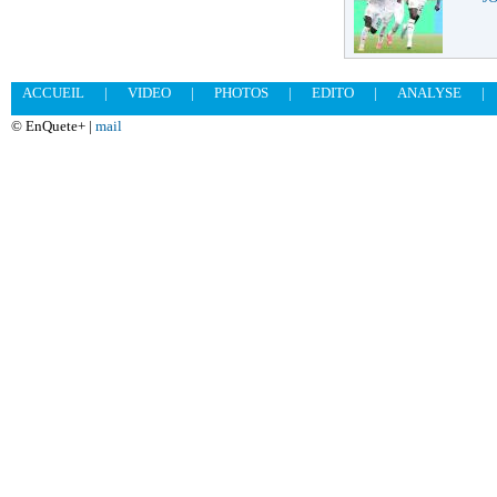
ACCUEIL
|
VIDEO
|
PHOTOS
|
EDITO
|
ANALYSE
|
© EnQuete+ |
mail