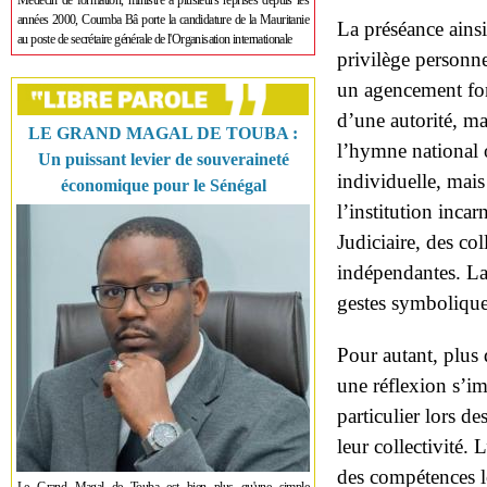
Médecin de formation, ministre à plusieurs reprises depuis les
années 2000, Coumba Bâ porte la candidature de la Mauritanie
La préséance ainsi
au poste de secrétaire générale de l'Organisation internationale
privilège person
un agencement fonc
d’une autorité, m
LE GRAND MAGAL DE TOUBA :
l’hymne national 
Un puissant levier de souveraineté
individuelle, mais
économique pour le Sénégal
l’institution incar
Judiciaire, des col
indépendantes. La
gestes symboliques 
Pour autant, plus
une réflexion s’imp
particulier lors 
leur collectivité.
des compétences lo