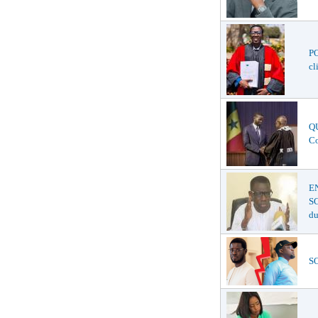
P
cl
QU
Co
E
SC
du
SO