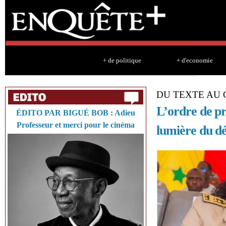
Sk
ma
co
+ de politique
+ d'economie
DU TEXTE AU 
L’ordre de pré
ÉDITO PAR BIGUÉ BOB : Adieu
Professeur et merci pour le cinéma
lumière du d