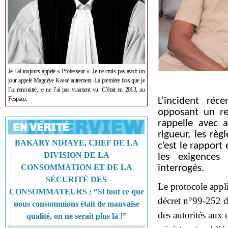
Je l’ai toujours appelé « Professeur ». Je ne crois pas avoir un
jour appelé Maguèye Kassé autrement. La première fois que je
l’ai rencontré, je ne l’ai pas vraiment vu. C’était en 2013, au
Fespaco.
L’incident réc
opposant un re
rappelle avec a
rigueur, les règ
BAKARY NDIAYE, CHEF DE LA
c’est le rapport
DIVISION DE LA
les exigences 
CONSOMMATION ET DE LA
interrogés.
SÉCURITÉ DES
Le protocole appl
CONSOMMATEURS : “Si tout ce que
décret n°99‑252 d
nous consommions était de mauvaise
des autorités aux 
qualité, on ne serait plus là !”