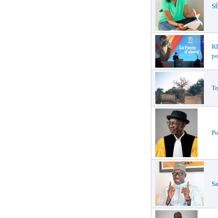
SÉ
K
po
To
Po
Sa