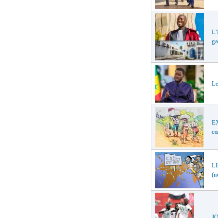
L’
ga
Le
E
cœ
LE
(n
JO