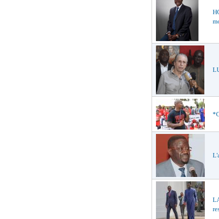
HO
mo
LU
*O
L'
L
re