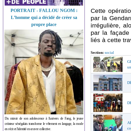
Cette opérati
PORTRAIT - FALLOU NGOM :
par la Gendarm
L’homme qui a décidé de créer sa
propre place
irrégulière, a
par la façade
liés à cette tr
Section:
social
GR
un
DÉ
DR
Du miroir de son adolescence à l'univers de Fang, le jeune
AF
créateur sénégalais transforme le vêtement en langage, la mode
co
en récit et l'identité en œuvre collective.