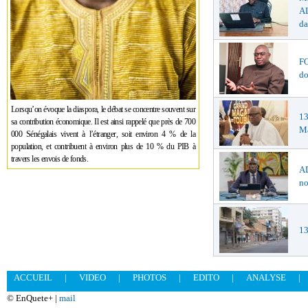
AL
da
F
do
Lorsqu’on évoque la diaspora, le débat se concentre souvent sur
1
sa contribution économique. Il est ainsi rappelé que près de 700
Ma
000 Sénégalais vivent à l’étranger, soit environ 4 % de la
population, et contribuent à environ plus de 10 % du PIB à
travers les envois de fonds.
AD
no
13
ACCUEIL
|
VIDEO
|
PHOTOS
|
EDITO
|
ANALYSE
|
© EnQuete+ |
mail