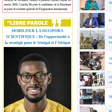
Médecin de formation, ministre à plusieurs reprises depuis les
Dé
années 2000, Coumba Bâ porte la candidature de la Mauritanie
au poste de secrétaire générale de l'Organisation internationale
Re
MOBILISER LA DIASPORA
SCIENTIFIQUE : De l’opportunité à
R
fr
la stratégie pour le Sénégal et l’Afrique
A
lo
U
un
DÉ
M