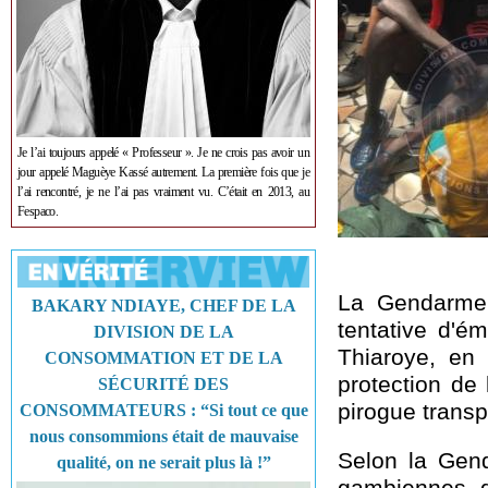
Je l’ai toujours appelé « Professeur ». Je ne crois pas avoir un
jour appelé Maguèye Kassé autrement. La première fois que je
l’ai rencontré, je ne l’ai pas vraiment vu. C’était en 2013, au
Fespaco.
La Gendarmer
BAKARY NDIAYE, CHEF DE LA
tentative d'ém
DIVISION DE LA
Thiaroye, en 
CONSOMMATION ET DE LA
protection de 
SÉCURITÉ DES
pirogue transp
CONSOMMATEURS : “Si tout ce que
nous consommions était de mauvaise
Selon la Gend
qualité, on ne serait plus là !”
gambiennes d