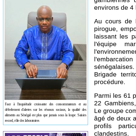
environs de 4 
Au cours de l
pirogue, empo
laissant les 
l'équipe m
l'environnemen
l'embarcati
sénégalaises
Brigade terri
procédure.
Parmi les 61 p
22 Gambiens, 
Face à l'inquiétude croissante des consommateurs et au
Le groupe com
déferlement d'alertes sur les réseaux sociaux, la qualité des
aliments au Sénégal est plus que jamais sous la loupe. Saisies
âgé de deux an
record, rôle des laboratoires
profils part
clandestins.