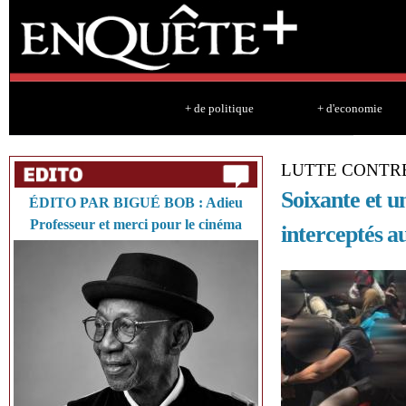
Sk
ma
co
+ de politique
+ d'economie
LUTTE CONTRE
Soixante et u
ÉDITO PAR BIGUÉ BOB : Adieu
Professeur et merci pour le cinéma
interceptés a