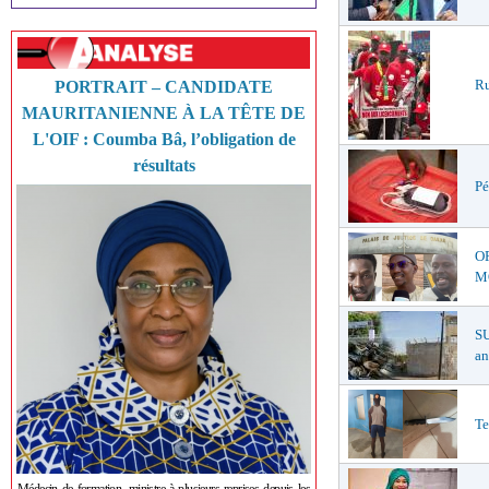
Ru
PORTRAIT – CANDIDATE
MAURITANIENNE À LA TÊTE DE
L'OIF : Coumba Bâ, l’obligation de
résultats
Pé
O
MŒ
S
an
Te