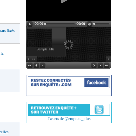
00:00
00:00
rs fixés
Sample Title
 la
Tweets de @enquete_plus
elles