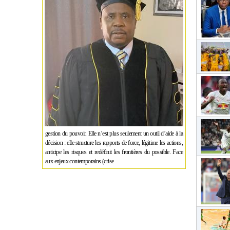
gestion du pouvoir. Elle n’est plus seulement un outil d’aide à la
décision : elle structure les rapports de force, légitime les actions,
anticipe les risques et redéfinit les frontières du possible. Face
aux enjeux contemporains (crise