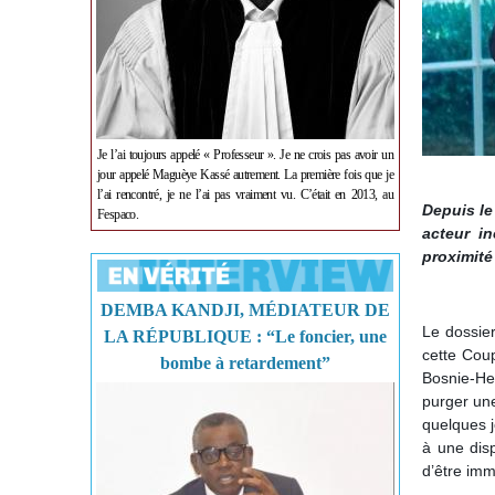
Je l’ai toujours appelé « Professeur ». Je ne crois pas avoir un
jour appelé Maguèye Kassé autrement. La première fois que je
l’ai rencontré, je ne l’ai pas vraiment vu. C’était en 2013, au
Depuis l
Fespaco.
acteur i
proximité
DEMBA KANDJI, MÉDIATEUR DE
Le dossie
LA RÉPUBLIQUE : “Le foncier, une
cette Cou
bombe à retardement”
Bosnie-Her
purger une
quelques j
à une disp
d’être imm