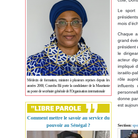
côté, Dona
Le sport 
président
mois d’éch
Chaque ap
grand évén
président 
le dirige
acteur dip
impliqué d
israélo-pa
rôle auprè
Médecin de formation, ministre à plusieurs reprises depuis les
influents
années 2000, Coumba Bâ porte la candidature de la Mauritanie
au poste de secrétaire générale de l'Organisation internationale
personnell
donne parf
est aujourd
Comment mettre le savoir au service du
pouvoir au Sénégal ?
Section:
spo