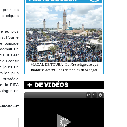
r pour les
à quelques
ge au plus
rs. Pour le
le, puisque
ootball un
s. Il s’est
 du conflit
MAGAL DE TOUBA : La fête religieuse qui
nd jouer un
mobilise des millions de fidèles au Sénégal
ts les plus
 stratégie
ue, la FIFA
 Balogun en
MERCATO.NET