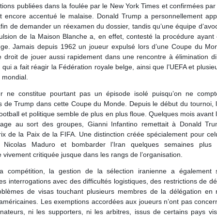
tions publiées dans la foulée par le New York Times et confirmées par
 encore accentué le malaise. Donald Trump a personnellement app
afin de demander un réexamen du dossier, tandis qu’une équipe d’avo
ulsion de la Maison Blanche a, en effet, contesté la procédure ayant
uge. Jamais depuis 1962 un joueur expulsé lors d’une Coupe du Mon
e droit de jouer aussi rapidement dans une rencontre à élimination d
qui a fait réagir la Fédération royale belge, ainsi que l’UEFA et plusie
l mondial.
r ne constitue pourtant pas un épisode isolé puisqu’on ne compt
s de Trump dans cette Coupe du Monde. Depuis le début du tournoi, la
ootball et politique semble de plus en plus floue. Quelques mois avant 
irage au sort des groupes, Gianni Infantino remettait à Donald Tru
ix de la Paix de la FIFA. Une distinction créée spécialement pour celui
r Nicolas Maduro et bombarder l’Iran quelques semaines plus 
ivement critiquée jusque dans les rangs de l’organisation.
a compétition, la gestion de la sélection iranienne a également 
 interrogations avec des difficultés logistiques, des restrictions de 
oblèmes de visas touchant plusieurs membres de la délégation en 
 américaines. Les exemptions accordées aux joueurs n’ont pas concer
teurs, ni les supporters, ni les arbitres, issus de certains pays vi