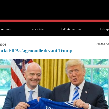
Skip to
main
content
economie
+ de societe
+ d'international
+ de sp
Publié le 7 J
2026
i la FIFA s’agenouille devant Trump