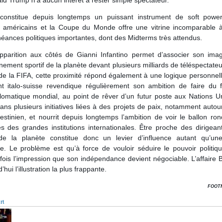
ld Trump n’a aucun intérêt à rester simple spectateur.
constitue depuis longtemps un puissant instrument de soft powe
s américains et la Coupe du Monde offre une vitrine incomparable 
éances politiques importantes, dont des Midterms très attendus.
parition aux côtés de Gianni Infantino permet d’associer son ima
ement sportif de la planète devant plusieurs milliards de téléspectateu
de la FIFA, cette proximité répond également à une logique personnel
ant italo-suisse revendique régulièrement son ambition de faire du f
lomatique mondial, au point de rêver d’un futur poste aux Nations Uni
ans plusieurs initiatives liées à des projets de paix, notamment autour
lestinien, et nourrit depuis longtemps l’ambition de voir le ballon ro
s des grandes institutions internationales. Être proche des dirigean
 de la planète constitue donc un levier d’influence autant qu’une
e. Le problème est qu’à force de vouloir séduire le pouvoir politiq
ois l’impression que son indépendance devient négociable. L’affaire
’hui l’illustration la plus frappante.
FOOT
rt