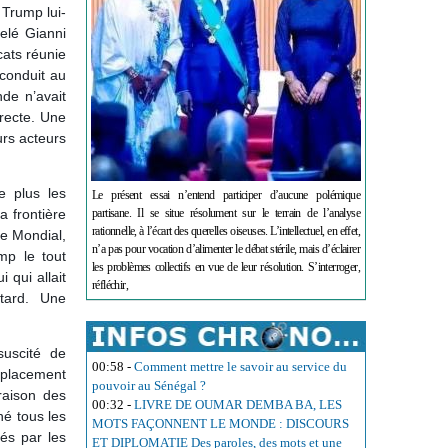
 Trump lui-
elé Gianni
cats réunie
 conduit au
de n’avait
irecte. Une
urs acteurs
e plus les
Le présent essai n’entend participer d’aucune polémique
 frontière
partisane. Il se situe résolument sur le terrain de l’analyse
rationnelle, à l’écart des querelles oiseuses. L’intellectuel, en effet,
le Mondial,
n’a pas pour vocation d’alimenter le débat stérile, mais d’éclairer
mp le tout
les problèmes collectifs en vue de leur résolution. S’interroger,
 qui allait
réfléchir,
tard. Une
suscité de
00:58
-
Comment mettre le savoir au service du
déplacement
pouvoir au Sénégal ?
raison des
00:32
-
LIVRE DE OUMAR DEMBA BA, LES
né tous les
MOTS FAÇONNENT LE MONDE : DISCOURS
sés par les
ET DIPLOMATIE Des paroles, des mots et une