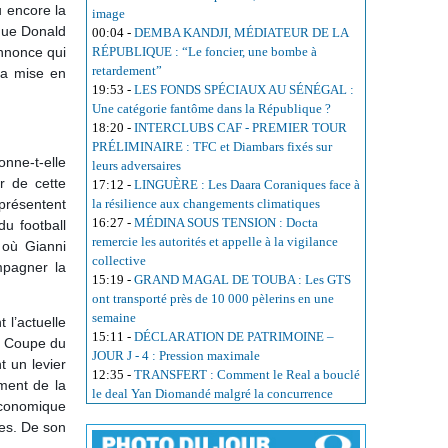
ou encore la
image
 que Donald
00:04
-
DEMBA KANDJI, MÉDIATEUR DE LA
annonce qui
RÉPUBLIQUE : “Le foncier, une bombe à
retardement”
la mise en
19:53
-
LES FONDS SPÉCIAUX AU SÉNÉGAL :
Une catégorie fantôme dans la République ?
18:20
-
INTERCLUBS CAF - PREMIER TOUR
PRÉLIMINAIRE : TFC et Diambars fixés sur
onne-t-elle
leurs adversaires
r de cette
17:12
-
LINGUÈRE : Les Daara Coraniques face à
eprésentent
la résilience aux changements climatiques
16:27
-
MÉDINA SOUS TENSION : Docta
u football
remercie les autorités et appelle à la vigilance
 où Gianni
collective
mpagner la
15:19
-
GRAND MAGAL DE TOUBA : Les GTS
ont transporté près de 10 000 pèlerins en une
semaine
 l’actuelle
15:11
-
DÉCLARATION DE PATRIMOINE –
a Coupe du
JOUR J - 4 : Pression maximale
t un levier
12:35
-
TRANSFERT : Comment le Real a bouclé
ement de la
le deal Yan Diomandé malgré la concurrence
économique
ées. De son