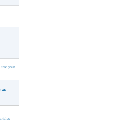
est pour
e 46
riales