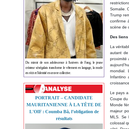
restriction
Somalie. C
Trump reme
confirme 
scène de 
Des liens
La véritab
autant de
proximité 
Du miroir de son adolescence à l'univers de Fang, le jeune
aujourd’h
créateur sénégalais transforme le vêtement en langage, la mode
mondial. 
en récit et l'identité en œuvre collective.
Infantino
croissance
Le pays a 
PORTRAIT – CANDIDATE
Coupe du 
MAURITANIENNE À LA TÊTE DE
Monde fémi
majeur pou
L'OIF : Coumba Bâ, l’obligation de
MLS. Se b
résultats
colossal q