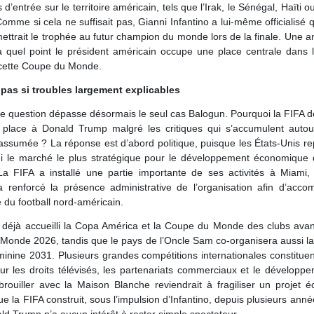
s d’entrée sur le territoire américain, tels que l’Irak, le Sénégal, Haïti 
omme si cela ne suffisait pas, Gianni Infantino a lui-même officialisé
ttrait le trophée au futur champion du monde lors de la finale. Une 
à quel point le président américain occupe une place centrale dans 
cette Coupe du Monde.
 pas si troubles largement explicables
le question dépasse désormais le seul cas Balogun. Pourquoi la FIFA d
 place à Donald Trump malgré les critiques qui s’accumulent autou
assumée ? La réponse est d’abord politique, puisque les États-Unis r
ui le marché le plus stratégique pour le développement économique d
La FIFA a installé une partie importante de ses activités à Miami,
 a renforcé la présence administrative de l’organisation afin d’acco
 du football nord-américain.
déjà accueilli la Copa América et la Coupe du Monde des clubs avant
Monde 2026, tandis que le pays de l’Oncle Sam co-organisera aussi l
nine 2031. Plusieurs grandes compétitions internationales constituen
r les droits télévisés, les partenariats commerciaux et le développ
rouiller avec la Maison Blanche reviendrait à fragiliser un projet 
ue la FIFA construit, sous l’impulsion d’Infantino, depuis plusieurs ann