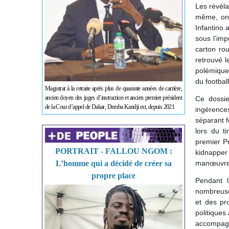
Les révéla
même, ont
Infantino 
sous l’imp
carton ro
retrouvé l
polémique 
du footbal
Magistrat à la retraite après plus de quarante années de carrière,
ancien doyen des juges d’instruction et ancien premier président
Ce dossie
de la Cour d’appel de Dakar, Demba Kandji est, depuis 2021
ingérence
séparant f
lors du t
premier Pr
PORTRAIT - FALLOU NGOM :
kidnappe
L’homme qui a décidé de créer sa
manœuvre v
propre place
Pendant l
nombreuses
et des pr
politiques
accompagna