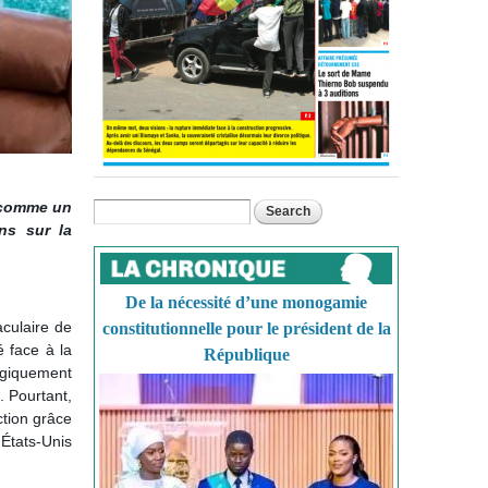
 comme un
Search
Search form
ns sur la
De la nécessité d’une monogamie
culaire de
constitutionnelle pour le président de la
 face à la
République
logiquement
. Pourtant,
ction grâce
 États-Unis