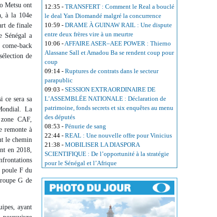
no Metsu ont
12:35
-
TRANSFERT : Comment le Real a bouclé
a, à la 104e
le deal Yan Diomandé malgré la concurrence
10:59
-
DRAME À GUINAW RAIL : Une dispute
rt de finale
entre deux frères vire à un meurtre
le Sénégal a
10:06
-
AFFAIRE ASER–AEE POWER : Thierno
ur come-back
Alassane Sall et Amadou Ba se rendent coup pour
sélection de
coup
09:14
-
Ruptures de contrats dans le secteur
parapublic
09:03
-
SESSION EXTRAORDINAIRE DE
L’ASSEMBLÉE NATIONALE : Déclaration de
i ce sera sa
patrimoine, fonds secrets et six enquêtes au menu
Mondial. La
des députés
a zone CAF,
08:53
-
Pénurie de sang
ne remonte à
22:44
-
REAL : Une nouvelle offre pour Vinicius
nt le chemin
21:38
-
MOBILISER LA DIASPORA
ent en 2018,
SCIENTIFIQUE : De l’opportunité à la stratégie
nfrontations
pour le Sénégal et l’Afrique
a poule F du
 groupe G de
uipes, ayant