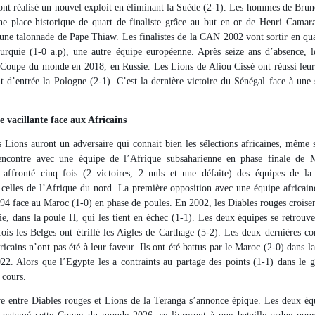
ont réalisé un nouvel exploit en éliminant la Suède (2-1). Les hommes de Bru
e place historique de quart de finaliste grâce au but en or de Henri Camar
une talonnade de Pape Thiaw. Les finalistes de la CAN 2002 vont sortir en qua
urquie (1-0 a.p), une autre équipe européenne. Après seize ans d’absence, 
 Coupe du monde en 2018, en Russie. Les Lions de Aliou Cissé ont réussi le
 d’entrée la Pologne (2-1). C’est la dernière victoire du Sénégal face à une 
 vacillante face aux Africains
s Lions auront un adversaire qui connait bien les sélections africaines, même s
encontre avec une équipe de l’Afrique subsaharienne en phase finale de 
 affronté cinq fois (2 victoires, 2 nuls et une défaite) des équipes de l
elles de l’Afrique du nord. La première opposition avec une équipe africai
994 face au Maroc (1-0) en phase de poules. En 2002, les Diables rouges croise
ie, dans la poule H, qui les tient en échec (1-1). Les deux équipes se retrouv
fois les Belges ont étrillé les Aigles de Carthage (5-2). Les deux dernières co
ricains n’ont pas été à leur faveur. Ils ont été battus par le Maroc (2-0) dans l
2. Alors que l’Egypte les a contraints au partage des points (1-1) dans le
 cours.
e entre Diables rouges et Lions de la Teranga s’annonce épique. Les deux éq