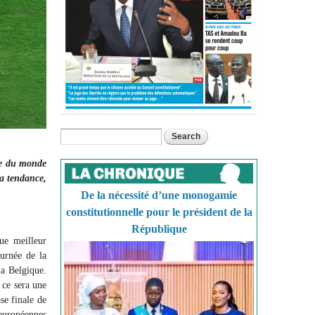
Search
Search form
upe du monde
la tendance,
De la nécessité d’une monogamie
constitutionnelle pour le président de la
République
ue meilleur
ournée de la
la Belgique.
 ce sera une
se finale de
 européennes