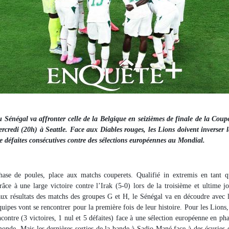
 Sénégal va affronter celle de la Belgique en seizièmes de finale de la Co
rcredi (20h) à Seattle. Face aux Diables rouges, les Lions doivent inverser 
e défaites consécutives contre des sélections européennes au Mondial.
hase de poules, place aux matchs couperets. Qualifié in extremis en tant q
râce à une large victoire contre l’Irak (5-0) lors de la troisième et ultime j
aux résultats des matchs des groupes G et H, le Sénégal va en découdre avec 
uipes vont se rencontrer pour la première fois de leur histoire. Pour les Lions,
contre (3 victoires, 1 nul et 5 défaites) face à une sélection européenne en pha
nde. Mais les dernières sorties de la bande à Sadio Mané face à des écuries