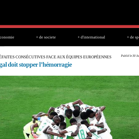
Skip to
main
content
economie
+ de societe
+ d'international
+ de sp
Publié le 30 J
ÉFAITES CONSÉCUTIVES FACE AUX ÉQUIPES EUROPÉENNES
gal doit stopper l’hémorragie