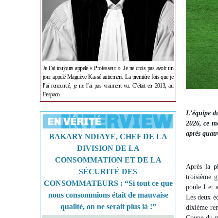
Je l’ai toujours appelé « Professeur ». Je ne crois pas avoir un
jour appelé Maguèye Kassé autrement. La première fois que je
l’ai rencontré, je ne l’ai pas vraiment vu. C’était en 2013, au
Fespaco.
L’équipe du
2026, ce me
après quatr
BAKARY NDIAYE, CHEF DE LA
DIVISION DE LA
CONSOMMATION ET DE LA
Après la p
SÉCURITÉ DES
troisième g
CONSOMMATEURS : “Si tout ce que
poule I et 
nous consommions était de mauvaise
Les deux éq
qualité, on ne serait plus là !”
dixième ren
Coupe du mo