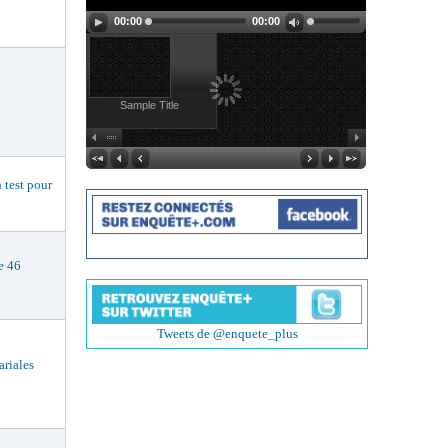
00:00
00:00
Sample Title
est pour
e 46
Tweets de @enquete_plus
riales