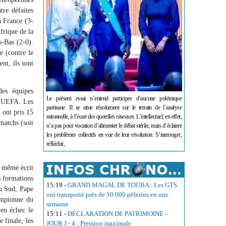
re défaites
a France (3-
frique de la
-Bas (2-0).
e (contre le
nt, ils sont
des équipes
Le présent essai n’entend participer d’aucune polémique
ne UEFA. Les
partisane. Il se situe résolument sur le terrain de l’analyse
 ont pris 15
rationnelle, à l’écart des querelles oiseuses. L’intellectuel, en effet,
matchs (soit
n’a pas pour vocation d’alimenter le débat stérile, mais d’éclairer
les problèmes collectifs en vue de leur résolution. S’interroger,
réfléchir,
t même écrit
s formations
15:19
-
GRAND MAGAL DE TOUBA : Les GTS
u Sud, Pape
ont transporté près de 10 000 pèlerins en une
hampionne du
semaine
en échec le
15:11
-
DÉCLARATION DE PATRIMOINE –
 finale, les
JOUR J - 4 : Pression maximale