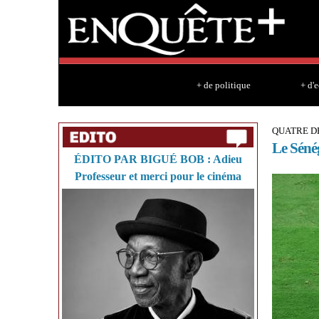
+ de politique
+ d'
QUATRE D
Le Séné
ÉDITO PAR BIGUÉ BOB : Adieu
Professeur et merci pour le cinéma