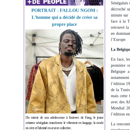
Sénégalais 
décroché un
PORTRAIT - FALLOU NGOM :
minute sur 
L’homme qui a décidé de créer sa
face à la T
propre place
retrouvé la
en dominant
l’Europe.
La Belgique
En face, le
première r
Belgique a
notamment c
l’édition 1
de la Tunis
mais cette 
avec des Af
Mondial 202
l’édition en
Du miroir de son adolescence à l'univers de Fang, le jeune
créateur sénégalais transforme le vêtement en langage, la mode
La rencontr
en récit et l'identité en œuvre collective.