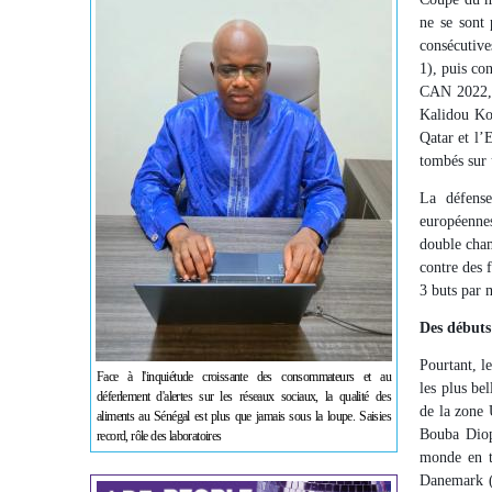
ne se sont
consécutive
1), puis co
CAN 2022, 
Kalidou Kou
Qatar et l’
tombés sur u
La défense
européennes
double cham
contre des 
3 buts par 
Des débuts
Pourtant, l
Face à l'inquiétude croissante des consommateurs et au
les plus be
déferlement d'alertes sur les réseaux sociaux, la qualité des
de la zone
aliments au Sénégal est plus que jamais sous la loupe. Saisies
Bouba Diop 
record, rôle des laboratoires
monde en t
Danemark (1