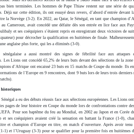
 pas bien terminées. Les hommes de Pape Thiaw restent sur une série de quat
s. Déjà sur cette édition, ils ont essuyé deux revers, d’abord d’entrée devant l
ntre la Norvège (3-2). En 2022, au Qatar, le Sénégal, en tant que champion d’A
au Cameroun, avait concédé une défaite dès son entrée en lice face aux Pays
libaly et ses coéquipiers s’étaient repris en enregistrant deux victoires de suit
Equateur) pour décrocher la qualification en huitièmes de finale. Malheureuseme
ne anglaise plus forte, qui les a éliminés (3-0).
 sénégalaise a aussi montré des signes de fébrilité face aux attaques 
. Les Lions ont concédé 65,2% de leurs buts devant des sélections de la zo
pions d’Afrique ont encaissé 23 buts en 15 matchs de Coupe du monde. Ils en
formations de l’Europe en 9 rencontres, dont 9 buts lors de leurs trois derniers 
matchs).
 historiques
e Sénégal a eu des débuts réussis face aux sélections européennes. Les Lions on
lles pages de leur histoire en Coupe du monde lors de confrontations contre de
 UEFA. Pour son baptême du feu au Mondial, en 2002 au Japon et en Corée d
et ses coéquipiers avaient créé la sensation en battant la France (1-0), c
itre et champion d’Europe en titre, en match d’ouverture. Après avoir tenu 
-1) et l’Uruguay (3-3) pour se qualifier pour la première fois en huitièmes de