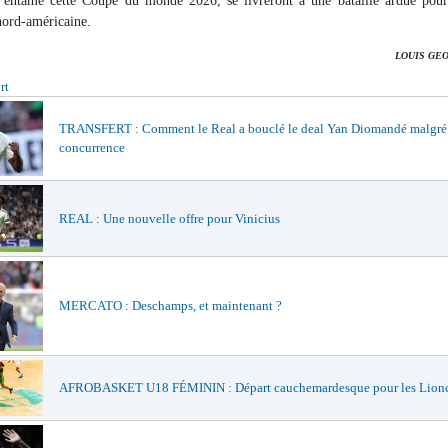
 entamé cette Coupe du monde 2026, se livreront à une bataille ardue pour
nord-américaine.
LOUIS GE
rt
TRANSFERT : Comment le Real a bouclé le deal Yan Diomandé malgré
concurrence
REAL : Une nouvelle offre pour Vinicius
MERCATO : Deschamps, et maintenant ?
AFROBASKET U18 FÉMININ : Départ cauchemardesque pour les Lionc