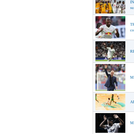
I
su
TR
co
RE
ME
AF
ME