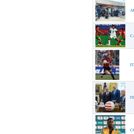
AF
CA
IT
FI
CO