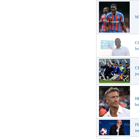
ME
C
le
CH
jo
H
ho
FI
in