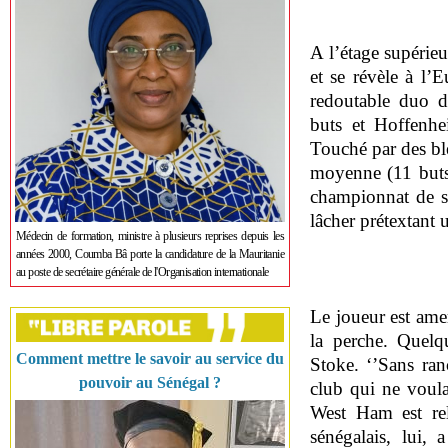
A l’étage supérieu
et se révèle à l’
redoutable duo d
buts et Hoffenhe
Touché par des bl
moyenne (11 buts)
championnat de se
lâcher prétextant
Médecin de formation, ministre à plusieurs reprises depuis les
années 2000, Coumba Bâ porte la candidature de la Mauritanie
au poste de secrétaire générale de l'Organisation internationale
Le joueur est ame
la perche. Quelq
Comment mettre le savoir au service du
Stoke. ‘’Sans ranc
pouvoir au Sénégal ?
club qui ne voula
West Ham est rel
sénégalais, lui,