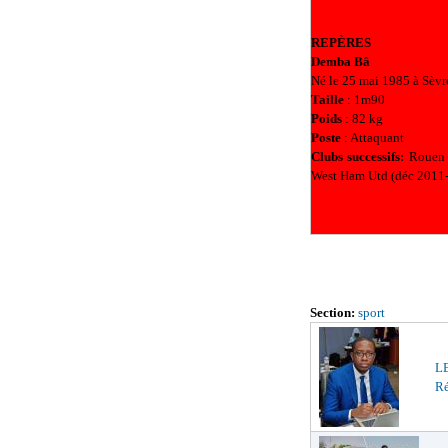
REPÈRES
Demba Bâ
Né le 25 mai 1985 à Sèvr
Taille
: 1m90
Poids
: 82 kg
Poste
: Attaquant
Clubs successifs:
Rouen (
West Ham Utd (déc 2011-
Section:
sport
LE
Ré