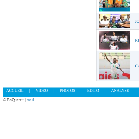
JO
RE
CA
ACCUEIL
|
VIDEO
|
PHOTOS
|
EDITO
|
ANALYSE
|
© EnQuete+ |
mail