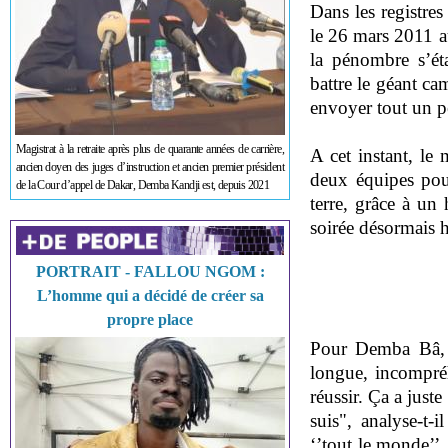
Dans les registres
le 26 mars 2011 
la pénombre s’éta
battre le géant ca
envoyer tout un p
Magistrat à la retraite après plus de quarante années de carrière,
A cet instant, le
ancien doyen des juges d’instruction et ancien premier président
deux équipes pou
de la Cour d’appel de Dakar, Demba Kandji est, depuis 2021
terre, grâce à un
soirée désormais h
PORTRAIT - FALLOU NGOM :
L’homme qui a décidé de créer sa
propre place
Pour Demba Bâ, l
longue, incompréh
réussir. Ça a just
suis", analyse-t
‘’tout le monde’’