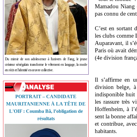
Mamadou Niang et
pas connu de cent
C’est en sortant d
les clubs comme 
Auparavant, il s’
Paris où avait dém
(4
e
division franç
Du miroir de son adolescence à l'univers de Fang, le jeune
créateur sénégalais transforme le vêtement en langage, la mode
en récit et l'identité en œuvre collective.
Il s’affirme en 
division belge, à
indisponible huit
PORTRAIT – CANDIDATE
les rassure très 
MAURITANIENNE À LA TÊTE DE
Hoffenheim, à l’
L'OIF : Coumba Bâ, l’obligation de
sent la bonne aff
résultats
et contribue, ave
habitants.