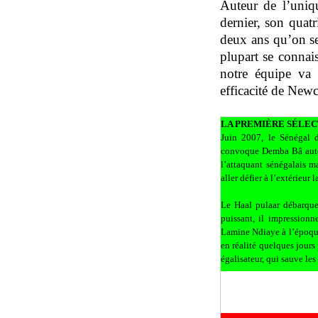
Auteur de l’uniq
dernier, son quatr
deux ans qu’on se
plupart se connai
notre équipe va 
efficacité de Newc
LA PREMIÈRE SÉLEC
Juin 2007, le Sénégal 
convoque Demba Bâ aute
l’attaquant sénégalais m
aller défier à l’extérieur
Le Haal pulaar débarque 
puissant, il impressionne
Lamine Ndiaye à l’époque
en réalité quelques jours 
égalisateur, qui sauve les