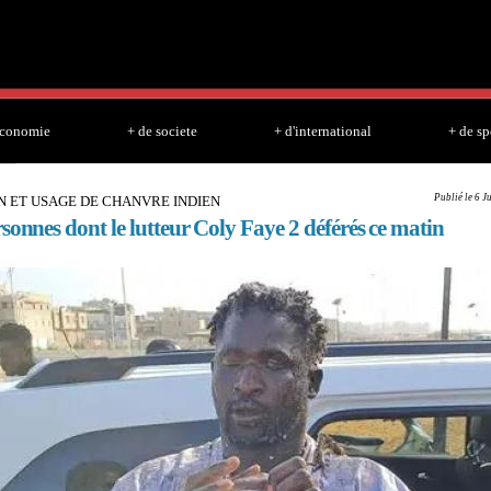
Skip to
main
content
economie
+ de societe
+ d'international
+ de sp
Publié le 6 J
N ET USAGE DE CHANVRE INDIEN
sonnes dont le lutteur Coly Faye 2 déférés ce matin