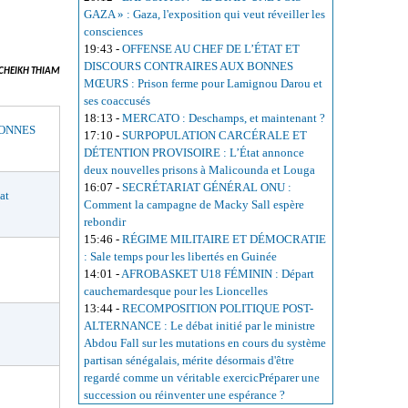
GAZA » : Gaza, l'exposition qui veut réveiller les
consciences
19:43
-
OFFENSE AU CHEF DE L’ÉTAT ET
DISCOURS CONTRAIRES AUX BONNES
CHEIKH THIAM
MŒURS : Prison ferme pour Lamignou Darou et
ses coaccusés
18:13
-
MERCATO : Deschamps, et maintenant ?
BONNES
17:10
-
SURPOPULATION CARCÉRALE ET
DÉTENTION PROVISOIRE : L’État annonce
deux nouvelles prisons à Malicounda et Louga
16:07
-
SECRÉTARIAT GÉNÉRAL ONU :
at
Comment la campagne de Macky Sall espère
rebondir
15:46
-
RÉGIME MILITAIRE ET DÉMOCRATIE
: Sale temps pour les libertés en Guinée
14:01
-
AFROBASKET U18 FÉMININ : Départ
cauchemardesque pour les Lioncelles
13:44
-
RECOMPOSITION POLITIQUE POST-
ALTERNANCE : Le débat initié par le ministre
Abdou Fall sur les mutations en cours du système
partisan sénégalais, mérite désormais d'être
regardé comme un véritable exercicPréparer une
succession ou réinventer une espérance ?