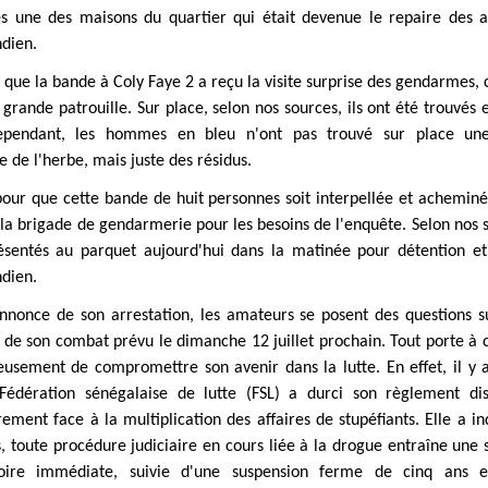
 une des maisons du quartier qui était devenue le repaire des 
ndien.
i que la bande à Coly Faye 2 a reçu la visite surprise des gendarmes,
 grande patrouille. Sur place, selon nos sources, ils ont été trouvés 
ependant, les hommes en bleu n'ont pas trouvé sur place une
 de l'herbe, mais juste des résidus.
 pour que cette bande de huit personnes soit interpellée et acheminé
la brigade de gendarmerie pour les besoins de l'enquête. Selon nos s
ésentés au parquet aujourd'hui dans la matinée pour détention e
ndien.
annonce de son arrestation, les amateurs se posent des questions su
de son combat prévu le dimanche 12 juillet prochain. Tout porte à c
ieusement de compromettre son avenir dans la lutte. En effet, il y 
 Fédération sénégalaise de lutte (FSL) a durci son règlement disc
rement face à la multiplication des affaires de stupéfiants. Elle a i
, toute procédure judiciaire en cours liée à la drogue entraîne une 
toire immédiate, suivie d'une suspension ferme de cinq ans 