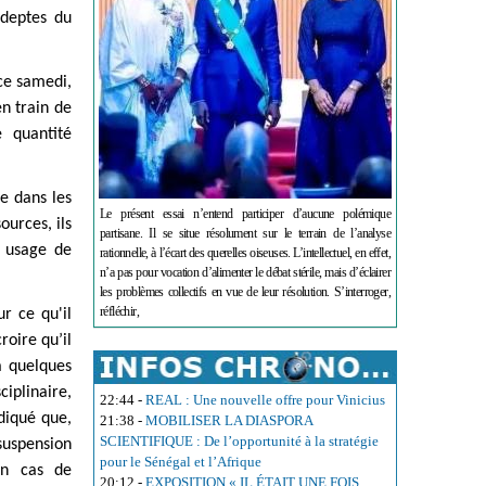
adeptes du
 ce samedi,
en train de
 quantité
e dans les
Le présent essai n’entend participer d’aucune polémique
ources, ils
partisane. Il se situe résolument sur le terrain de l’analyse
t usage de
rationnelle, à l’écart des querelles oiseuses. L’intellectuel, en effet,
n’a pas pour vocation d’alimenter le débat stérile, mais d’éclairer
les problèmes collectifs en vue de leur résolution. S’interroger,
réfléchir,
r ce qu'il
roire qu’il
a quelques
iplinaire,
22:44
-
REAL : Une nouvelle offre pour Vinicius
ndiqué que,
21:38
-
MOBILISER LA DIASPORA
SCIENTIFIQUE : De l’opportunité à la stratégie
suspension
pour le Sénégal et l’Afrique
en cas de
20:12
-
EXPOSITION « IL ÉTAIT UNE FOIS