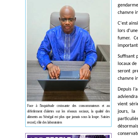
gendarmes
chanvre i
C'est ains
lors d'une
fumer. C
importante
Suffisant
locaux de 
seront pr
chanvre i
Depuis l’
adviendra 
vient sér
Face à l'inquiétude croissante des consommateurs et au
déferlement d'alertes sur les réseaux sociaux, la qualité des
jours, la
aliments au Sénégal est plus que jamais sous la loupe. Saisies
particuliè
record, rôle des laboratoires
désormais
conserva