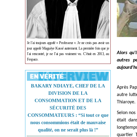
Je l’ai toujours appelé « Professeur ». Je ne crois pas avoir un
jour appelé Maguèye Kassé autrement. La première fois que je
Alors qu'
l’ai rencontré, je ne l’ai pas vraiment vu. C’était en 2013, au
Fespaco.
autres p
aujourd'hu
BAKARY NDIAYE, CHEF DE LA
Après Papa
DIVISION DE LA
autre lut
CONSOMMATION ET DE LA
Thiaroye. 
SÉCURITÉ DES
Selon nos
CONSOMMATEURS : “Si tout ce que
était dan
nous consommions était de mauvaise
longtemps.
qualité, on ne serait plus là !”
quartier