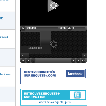
E :
00:00
00:00
ection
Sample Title
he à son
Tweets de @enquete_plus