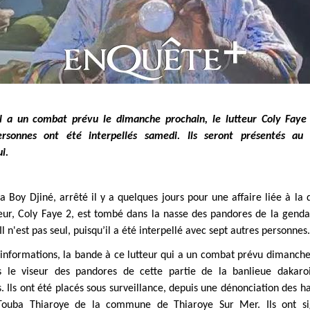
il a un combat prévu le dimanche prochain, le lutteur Coly Faye
ersonnes ont été interpellés samedi. Ils seront présentés au 
i.
 Boy Djiné, arrêté il y a quelques jours pour une affaire liée à la
teur, Coly Faye 2, est tombé dans la nasse des pandores de la gend
Il n'est pas seul, puisqu’il a été interpellé avec sept autres personnes.
 informations, la bande à ce lutteur qui a un combat prévu dimanche
s le viseur des pandores de cette partie de la banlieue dakaro
 Ils ont été placés sous surveillance, depuis une dénonciation des h
 Touba Thiaroye de la commune de Thiaroye Sur Mer. Ils ont si