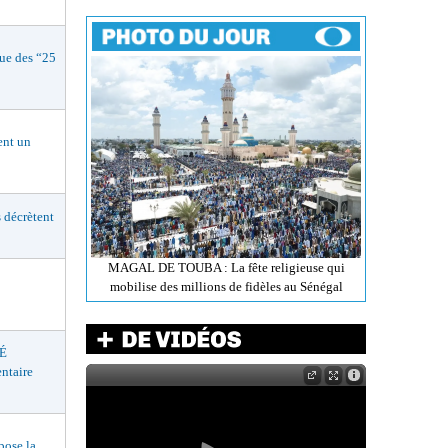
e des “25
nt un
décrètent
MAGAL DE TOUBA : La fête religieuse qui
mobilise des millions de fidèles au Sénégal
É
ntaire
ose la