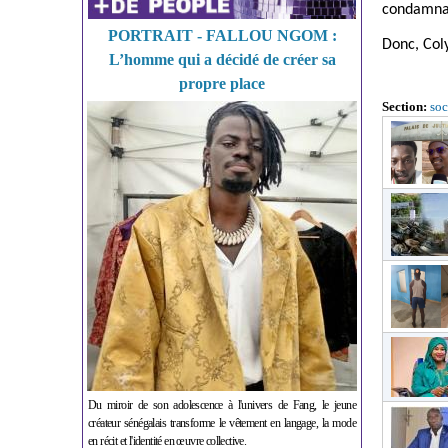
condamnat
PORTRAIT - FALLOU NGOM :
Donc, Coly
L’homme qui a décidé de créer sa
propre place
Section:
soc
Du miroir de son adolescence à l'univers de Fang, le jeune
créateur sénégalais transforme le vêtement en langage, la mode
en récit et l'identité en œuvre collective.