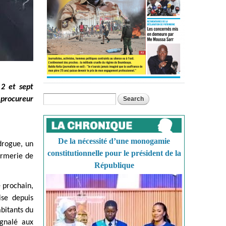
 2 et sept
Search
procureur
Search form
De la nécessité d’une monogamie
 drogue, un
constitutionnelle pour le président de la
armerie de
République
 prochain,
ise depuis
abitants du
gnalé aux