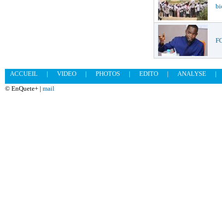
bi
FO
ACCUEIL
|
VIDEO
|
PHOTOS
|
EDITO
|
ANALYSE
|
© EnQuete+ |
mail