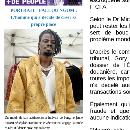
escroquerie sur
F CFA.
PORTRAIT - FALLOU NGOM :
L’homme qui a décidé de créer sa
Selon le Dr Mi
propre place
peut rester les
sert de bouc 
problème mondia
D'après le com
tribunal, Gory
dossier de l'É
douanière, car
toutes les impor
n'a décelé auc
transactions s
Également qu’
fraude et que
aucune indicati
Du miroir de son adolescence à l'univers de Fang, le jeune
créateur sénégalais transforme le vêtement en langage, la mode
en récit et l'identité en œuvre collective.