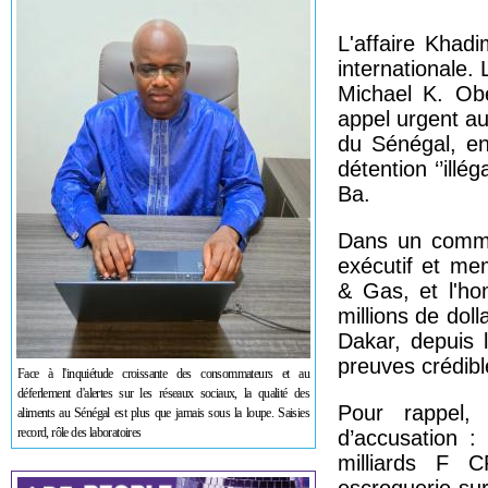
L'affaire Khad
internationale.
Michael K. Ob
appel urgent aux
du Sénégal, en
détention ‘’illé
Ba.
Dans un commun
exécutif et me
& Gas, et l'ho
millions de dol
Dakar, depuis l
preuves crédibl
Face à l'inquiétude croissante des consommateurs et au
déferlement d'alertes sur les réseaux sociaux, la qualité des
Pour rappel,
aliments au Sénégal est plus que jamais sous la loupe. Saisies
record, rôle des laboratoires
d’accusation :
milliards F C