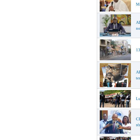
Ma
AD
no
13
AF
te
Lu
CL
ré