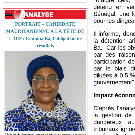
‘’Malgré cela
détenu en ver
Sénégal, une l
pour les dirigea
PORTRAIT – CANDIDATE
MAURITANIENNE À LA TÊTE DE
Il informe, don
L'OIF : Coumba Bâ, l’obligation de
la détention a
résultats
Ba. Car les ob
par des raison
participation d
par le biais d
diluées à 0,5 
gouvernement" 
Impact économ
D'après l'anal
la gestion de 
dangereux aux
tribunaux igno