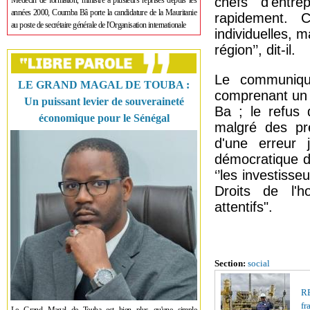
chefs d'entre
Médecin de formation, ministre à plusieurs reprises depuis les
années 2000, Coumba Bâ porte la candidature de la Mauritanie
rapidement. 
au poste de secrétaire générale de l'Organisation internationale
individuelles, 
région’’, dit-il.
Le communiqué
LE GRAND MAGAL DE TOUBA :
comprenant un 
Un puissant levier de souveraineté
Ba ; le refus 
économique pour le Sénégal
malgré des pre
d'une erreur j
démocratique d
‘’les investiss
Droits de l'h
attentifs".
Section:
social
R
fr