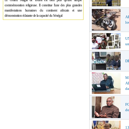
Le Grand Magal de Touba est bien plus qu'une simple
commémoration religieuse. Il constitue l'une des plus grandes
manifestations humaines du continent africain et une
démonstration éclatante de la capacité du Sénégal
A
lo
U
un
DÉ
M
AL
da
F
do
1