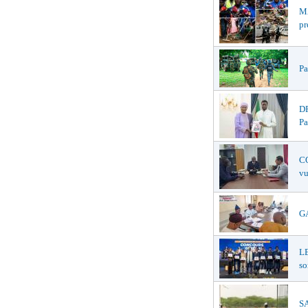
MA
pr
Pa
DR
Pa
CO
vu
GA
L
so
S