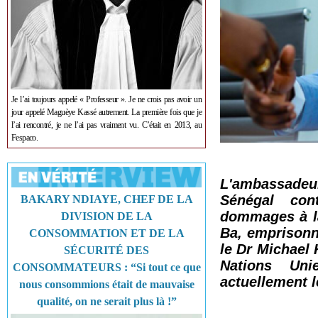
Je l’ai toujours appelé « Professeur ». Je ne crois pas avoir un
jour appelé Maguèye Kassé autrement. La première fois que je
l’ai rencontré, je ne l’ai pas vraiment vu. C’était en 2013, au
Fespaco.
L'ambassadeur
Sénégal con
BAKARY NDIAYE, CHEF DE LA
dommages à la
DIVISION DE LA
Ba, emprisonn
CONSOMMATION ET DE LA
le Dr Michael 
SÉCURITÉ DES
Nations Uni
CONSOMMATEURS : “Si tout ce que
actuellement 
nous consommions était de mauvaise
qualité, on ne serait plus là !”