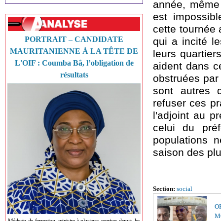
année, même s
est impossibl
cette tournée 
PORTRAIT – CANDIDATE
qui a incité l
MAURITANIENNE À LA TÊTE DE
leurs quartier
L'OIF : Coumba Bâ, l’obligation de
aident dans c
résultats
obstruées par 
sont autres 
refuser ces pr
l'adjoint au 
celui du pré
populations n
saison des plu
Section:
social
O
MŒ