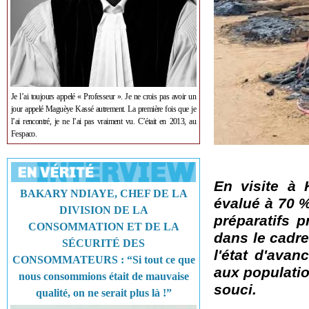
Je l’ai toujours appelé « Professeur ». Je ne crois pas avoir un
jour appelé Maguèye Kassé autrement. La première fois que je
l’ai rencontré, je ne l’ai pas vraiment vu. C’était en 2013, au
Fespaco.
En visite à 
BAKARY NDIAYE, CHEF DE LA
évalué à 70 %
DIVISION DE LA
préparatifs p
CONSOMMATION ET DE LA
dans le cadre
SÉCURITÉ DES
l'état d'ava
CONSOMMATEURS : “Si tout ce que
aux populatio
nous consommions était de mauvaise
souci.
qualité, on ne serait plus là !”