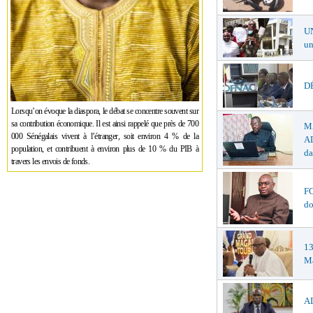
U
un
DÉ
Lorsqu’on évoque la diaspora, le débat se concentre souvent sur
sa contribution économique. Il est ainsi rappelé que près de 700
M
000 Sénégalais vivent à l’étranger, soit environ 4 % de la
AL
population, et contribuent à environ plus de 10 % du PIB à
da
travers les envois de fonds.
F
do
1
Ma
AD