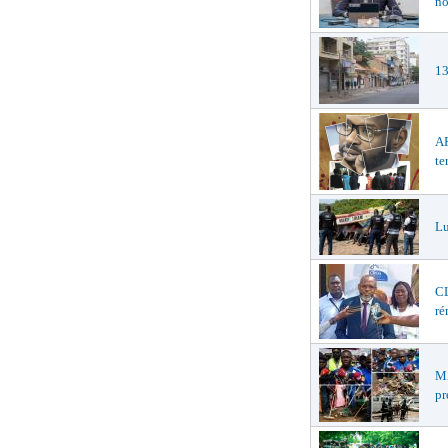
no
13
AF
te
Lu
CL
ré
MA
pr