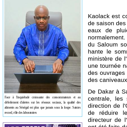
Kaolack est c
de saison des 
eaux de plui
normalement. L
du Saloum sont
hante le somm
ministère de 
une tournée na
des ouvrages 
des caniveaux
De Dakar à Sa
Face à l'inquiétude croissante des consommateurs et au
centrale, les
déferlement d'alertes sur les réseaux sociaux, la qualité des
direction de l
aliments au Sénégal est plus que jamais sous la loupe. Saisies
de réduire le
record, rôle des laboratoires
directeur de 
ont été faits 