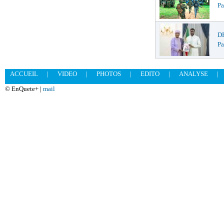
Pa
DR
Pa
ACCUEIL
|
VIDEO
|
PHOTOS
|
EDITO
|
ANALYSE
|
© EnQuete+ |
mail