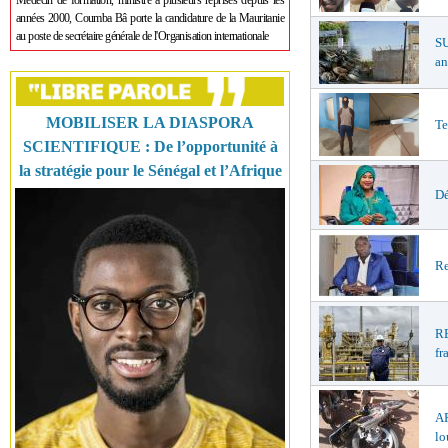
Médecin de formation, ministre à plusieurs reprises depuis les
années 2000, Coumba Bâ porte la candidature de la Mauritanie
au poste de secrétaire générale de l'Organisation internationale
S
an
MOBILISER LA DIASPORA
Te
SCIENTIFIQUE : De l’opportunité à
la stratégie pour le Sénégal et l’Afrique
Dé
Re
R
fr
A
lo