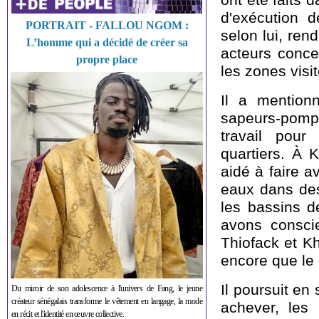
d'exécution d
PORTRAIT - FALLOU NGOM :
selon lui, ren
L’homme qui a décidé de créer sa
acteurs conce
propre place
les zones visi
Il a mention
sapeurs-pompi
travail pour
quartiers. À K
aidé à faire a
eaux dans de
les bassins d
avons conscie
Thiofack et K
encore que le gr
Il poursuit en
Du miroir de son adolescence à l'univers de Fang, le jeune
créateur sénégalais transforme le vêtement en langage, la mode
achever, les 
en récit et l'identité en œuvre collective.