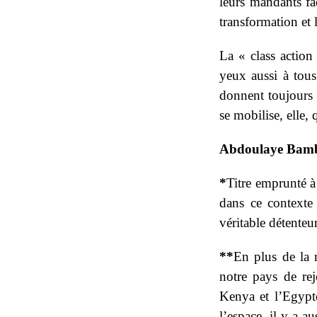
leurs mandants fac
transformation et 
La « class actio
yeux aussi à tous 
donnent toujours d
se mobilise, elle,
Abdoulaye Ba
*
Titre emprunté à
dans ce contexte a
véritable détenteur
**
En plus de la 
notre pays de re
Kenya et l’Egypte
l’espace, il y a a