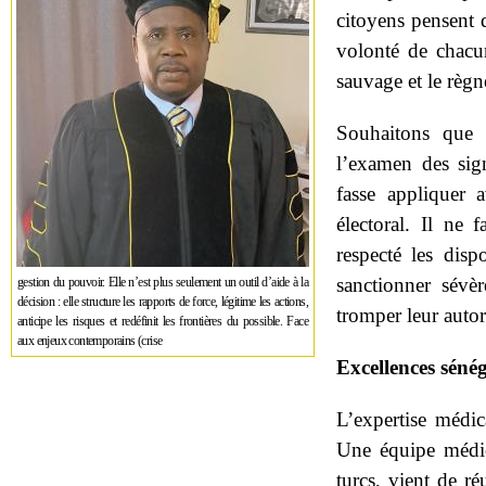
citoyens pensent q
volonté de chac
sauvage et le règn
Souhaitons que l
l’examen des sign
fasse appliquer 
électoral. Il ne 
respecté les dispo
sanctionner sévè
gestion du pouvoir. Elle n’est plus seulement un outil d’aide à la
décision : elle structure les rapports de force, légitime les actions,
tromper leur autor
anticipe les risques et redéfinit les frontières du possible. Face
aux enjeux contemporains (crise
Excellences sénég
L’expertise médic
Une équipe médica
turcs, vient de r