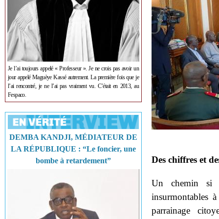
Je l’ai toujours appelé « Professeur ». Je ne crois pas avoir un
jour appelé Maguèye Kassé autrement. La première fois que je
l’ai rencontré, je ne l’ai pas vraiment vu. C’était en 2013, au
Fespaco.
DEMBA KANDJI, MÉDIATEUR DE
LA RÉPUBLIQUE : “Le foncier, une
Des chiffres et de
bombe à retardement”
Un chemin si ar
insurmontables à 
parrainage cito