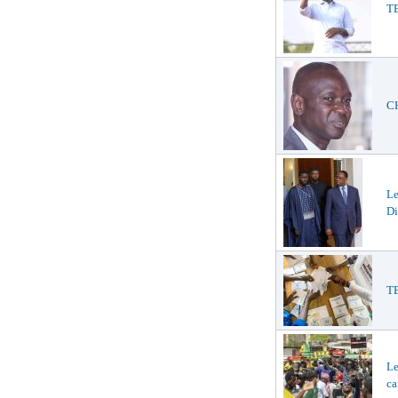
TE
CH
L
Di
TE
Le
ca