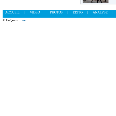
ACCUEIL
|
VIDEO
|
PHOTOS
|
EDITO
|
ANALYSE
|
© EnQuete+ |
mail