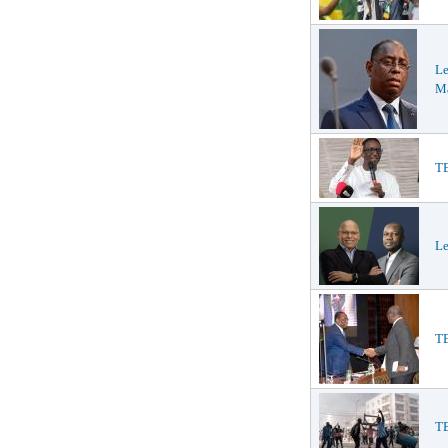
Le
Ma
TE
Le
TE
T