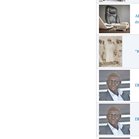
AB
dr
“K
D
DE