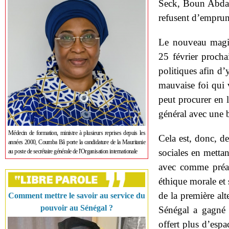
Seck, Boun Abdal
refusent d’emprun
Le nouveau magist
25 février procha
politiques afin d’y
mauvaise foi qui v
peut procurer en l
général avec une b
Médecin de formation, ministre à plusieurs reprises depuis les
Cela est, donc, d
années 2000, Coumba Bâ porte la candidature de la Mauritanie
sociales en mettan
au poste de secrétaire générale de l'Organisation internationale
avec comme préal
éthique morale et
de la première alt
Comment mettre le savoir au service du
pouvoir au Sénégal ?
Sénégal a gagné e
offert plus d’esp