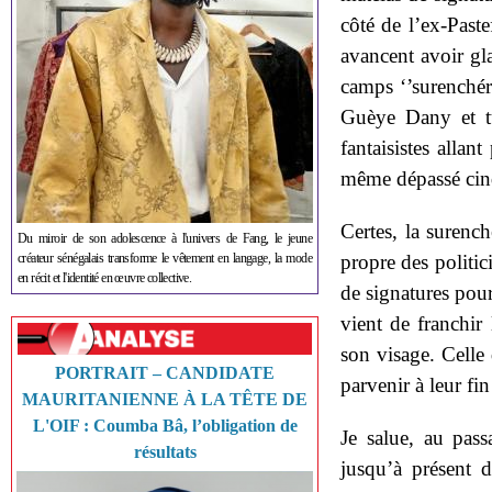
côté de l’ex-Past
avancent avoir gl
camps ‘’surenchér
Guèye Dany et tu
fantaisistes allan
même dépassé cinq
Certes, la surench
Du miroir de son adolescence à l'univers de Fang, le jeune
créateur sénégalais transforme le vêtement en langage, la mode
propre des politici
en récit et l'identité en œuvre collective.
de signatures pour
vient de franchir
son visage. Celle 
PORTRAIT – CANDIDATE
parvenir à leur fi
MAURITANIENNE À LA TÊTE DE
L'OIF : Coumba Bâ, l’obligation de
Je salue, au pass
résultats
jusqu’à présent 