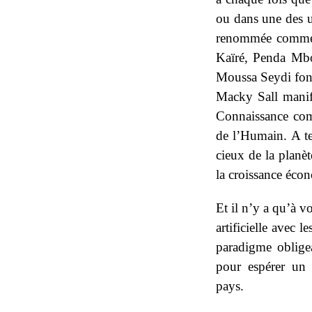
ou dans une des un
renommée comme
Kaïré, Penda Mb
Moussa Seydi font 
Macky Sall manifes
Connaissance comm
de l’Humain. A tel
cieux de la planèt
la croissance écon
Et il n’y a qu’à vo
artificielle avec
paradigme obligea
pour espérer un
pays.