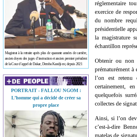
réglementaire to
exercice de respo
du nombre requis
présidentielle app
la magistrature 
échantillon représ
Magistrat à la retraite après plus de quarante années de carrière,
ancien doyen des juges d’instruction et ancien premier président
Obtenir ou non c
de la Cour d’appel de Dakar, Demba Kandji est, depuis 2021
prématurément à de
l’on est retenu
certainement, en
PORTRAIT - FALLOU NGOM :
quelquefois surré
L’homme qui a décidé de créer sa
collectes de signa
propre place
Ainsi, si l’on deva
c’est-à-dire Ben
matelas de signatu