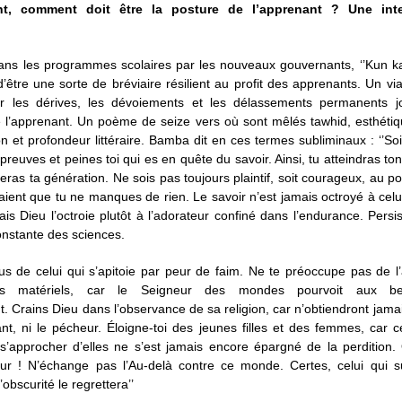
t, comment doit être la posture de l’apprenant ? Une inte
ans les programmes scolaires par les nouveaux gouvernants, ‘’Kun ka
d’être une sorte de bréviaire résilient au profit des apprenants. Un vi
ter les dérives, les dévoiements et les délassements permanents j
 l’apprenant. Un poème de seize vers où sont mêlés tawhid, esthétiq
ion et profondeur littéraire. Bamba dit en ces termes subliminaux : ‘’So
preuves et peines toi qui es en quête du savoir. Ainsi, tu atteindras ton 
eras ta génération. Ne sois pas toujours plaintif, soit courageux, au po
aient que tu ne manques de rien. Le savoir n’est jamais octroyé à celui
ais Dieu l’octroie plutôt à l’adorateur confiné dans l’endurance. Persi
onstante des sciences.
 de celui qui s’apitoie par peur de faim. Ne te préoccupe pas de l’
s matériels, car le Seigneur des mondes pourvoit aux b
t. Crains Dieu dans l’observance de sa religion, car n’obtiendront jamai
ant, ni le pécheur. Éloigne-toi des jeunes filles et des femmes, car c
s’approcher d’elles ne s’est jamais encore épargné de la perdition.
teur ! N’échange pas l’Au-delà contre ce monde. Certes, celui qui su
’obscurité le regrettera’’