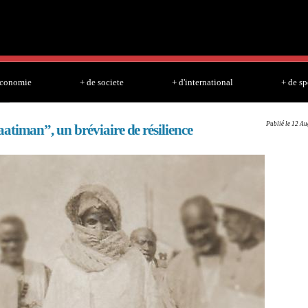
Skip to
main
content
economie
+ de societe
+ d'international
+ de sp
Publié le 12 Au
timan”, un bréviaire de résilience