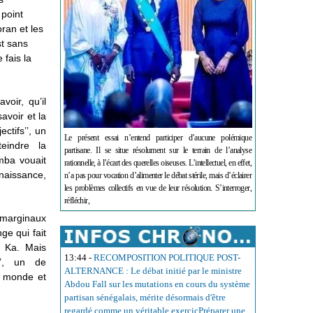
point
ran et les
st sans
 fais la
oir, qu’il
avoir et la
ctifs’’, un
Le présent essai n’entend participer d’aucune polémique
eindre la
partisane. Il se situe résolument sur le terrain de l’analyse
mba vouait
rationnelle, à l’écart des querelles oiseuses. L’intellectuel, en effet,
nnaissance,
n’a pas pour vocation d’alimenter le débat stérile, mais d’éclairer
les problèmes collectifs en vue de leur résolution. S’interroger,
réfléchir,
 marginaux
ge qui fait
a Ka. Mais
13:44
-
RECOMPOSITION POLITIQUE POST-
’’, un de
ALTERNANCE : Le débat initié par le ministre
du monde et
Abdou Fall sur les mutations en cours du système
partisan sénégalais, mérite désormais d'être
regardé comme un véritable exercicPréparer une