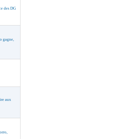
ce des DG
 gagne,
re aux
rro,