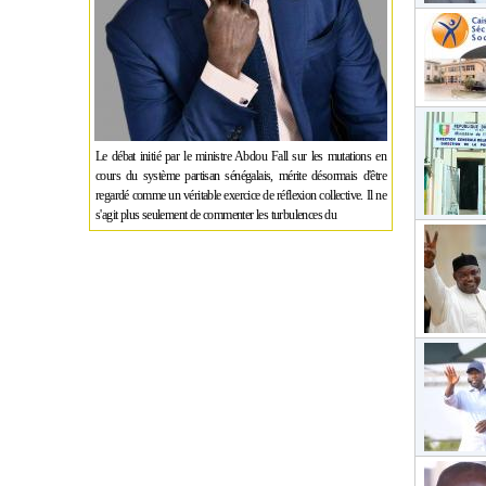
Le débat initié par le ministre Abdou Fall sur les mutations en
cours du système partisan sénégalais, mérite désormais d'être
regardé comme un véritable exercice de réflexion collective. Il ne
s'agit plus seulement de commenter les turbulences du