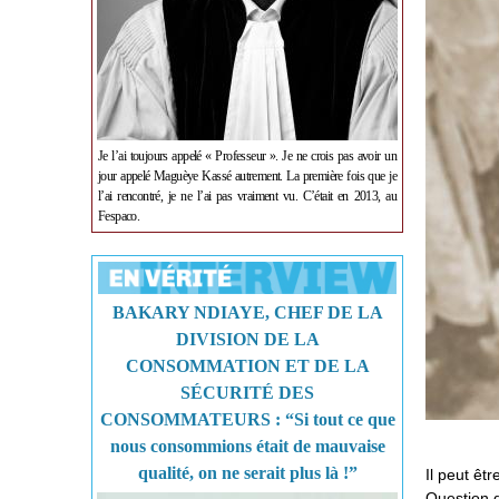
Je l’ai toujours appelé « Professeur ». Je ne crois pas avoir un
jour appelé Maguèye Kassé autrement. La première fois que je
l’ai rencontré, je ne l’ai pas vraiment vu. C’était en 2013, au
Fespaco.
BAKARY NDIAYE, CHEF DE LA
DIVISION DE LA
CONSOMMATION ET DE LA
SÉCURITÉ DES
CONSOMMATEURS : “Si tout ce que
nous consommions était de mauvaise
qualité, on ne serait plus là !”
Il peut êt
Question 