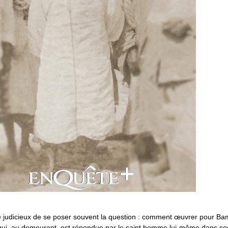
re judicieux de se poser souvent la question : comment œuvrer pour B
qui, au demeurant, est répondue par le saint homme lui-même dans se