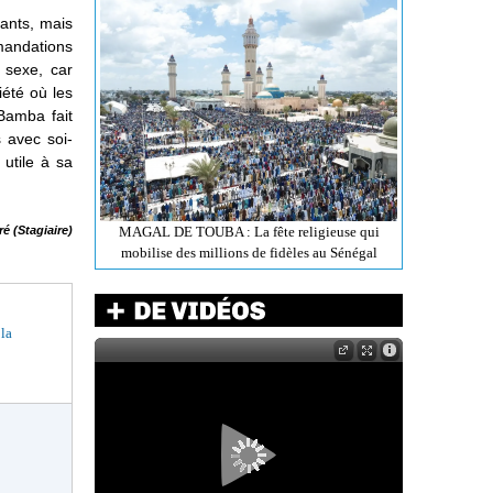
nants, mais
mandations
 sexe, car
iété où les
Bamba fait
s avec soi-
 utile à sa
é (Stagiaire)
MAGAL DE TOUBA : La fête religieuse qui
mobilise des millions de fidèles au Sénégal
 la