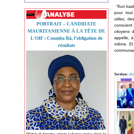
‘’Kun kaat
pour tout
utiles, d
PORTRAIT – CANDIDATE
conscient 
MAURITANIENNE À LA TÊTE DE
citoyens 
appelle, à
L'OIF : Coumba Bâ, l’obligation de
même. Et l
résultats
communau
Section:
ch