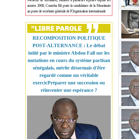
Médecin de formation, ministre à plusieurs reprises depuis les
années 2000, Coumba Bâ porte la candidature de la Mauritanie
au poste de secrétaire générale de l'Organisation internationale
RECOMPOSITION POLITIQUE
POST-ALTERNANCE : Le débat
initié par le ministre Abdou Fall sur les
mutations en cours du système partisan
sénégalais, mérite désormais d'être
regardé comme un véritable
exercicPréparer une succession ou
réinventer une espérance ?