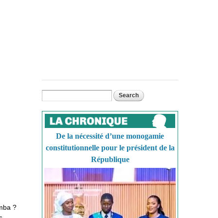
Search
Search form
De la nécessité d’une monogamie
constitutionnelle pour le président de la
République
amba ?
s