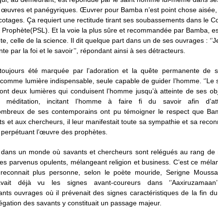
œuvres et panégyriques. Œuvrer pour Bamba n’est point chose aisée, 
cotages. Ça requiert une rectitude tirant ses soubassements dans le Co
 Prophète(PSL). Et la voie la plus sûre et recommandée par Bamba, e
e, celle de la science. Il dit quelque part dans un de ses ouvrages : ‘’Je
te par la foi et le savoir’’, répondant ainsi à ses détracteurs.
toujours été marquée par l’adoration et la quête permanente de sav
comme lumière indispensable, seule capable de guider l’homme. ‘’Le s
ont deux lumières qui conduisent l’homme jusqu’à atteinte de ses obje
 méditation, incitant l’homme à faire fi du savoir afin d’att
 Nombreux de ses contemporains ont pu témoigner le respect que Ba
s et aux chercheurs, il leur manifestait toute sa sympathie et sa reco
 perpétuant l’œuvre des prophètes.
 dans un monde où savants et chercheurs sont relégués au rang de
des parvenus opulents, mélangeant religion et business. C’est ce mélan
reconnait plus personne, selon le poète mouride, Serigne Mouss
ait déjà vu les signes avant-coureurs dans ‘’Aaxiruzamaan
nts ouvrages où il prévenait des signes caractéristiques de la fin 
légation des savants y constituait un passage majeur.