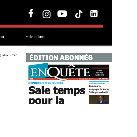
ort
+ de culture
g 2025 - 12:47