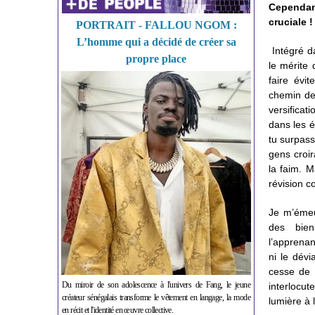
Cependan
cruciale !
PORTRAIT - FALLOU NGOM :
L’homme qui a décidé de créer sa
Intégré d
propre place
le mérite 
faire évi
chemin de
versificat
dans les é
tu surpass
gens croir
la faim. M
révision c
Je m’émeus
des bien
l’apprenan
ni le dévi
cesse de 
Du miroir de son adolescence à l'univers de Fang, le jeune
interlocu
créateur sénégalais transforme le vêtement en langage, la mode
lumière à l
en récit et l'identité en œuvre collective.