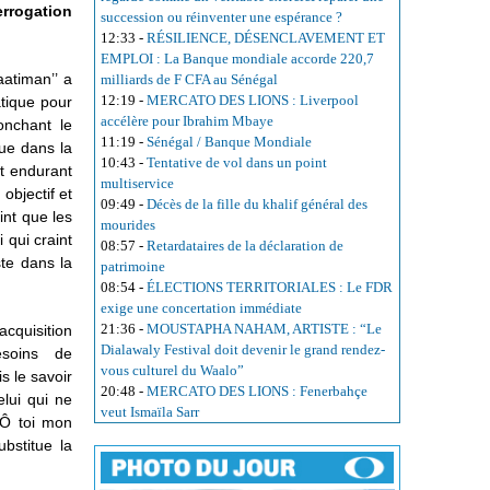
rrogation
succession ou réinventer une espérance ?
12:33
-
RÉSILIENCE, DÉSENCLAVEMENT ET
EMPLOI : La Banque mondiale accorde 220,7
atiman’’ a
milliards de F CFA au Sénégal
12:19
-
MERCATO DES LIONS : Liverpool
atique pour
accélère pour Ibrahim Mbaye
onchant le
11:19
-
Sénégal / Banque Mondiale
ue dans la
10:43
-
Tentative de vol dans un point
it endurant
multiservice
objectif et
09:49
-
Décès de la fille du khalif général des
int que les
mourides
 qui craint
08:57
-
Retardataires de la déclaration de
ste dans la
patrimoine
08:54
-
ÉLECTIONS TERRITORIALES : Le FDR
exige une concertation immédiate
21:36
-
MOUSTAPHA NAHAM, ARTISTE : “Le
acquisition
Dialawaly Festival doit devenir le grand rendez-
esoins de
vous culturel du Waalo”
s le savoir
20:48
-
MERCATO DES LIONS : Fenerbahçe
elui qui ne
veut Ismaïla Sarr
 Ô toi mon
bstitue la