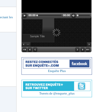
00:00
00:00
ctant les
Sample Title
Enquête Plus
Tweets de @enquete_plus