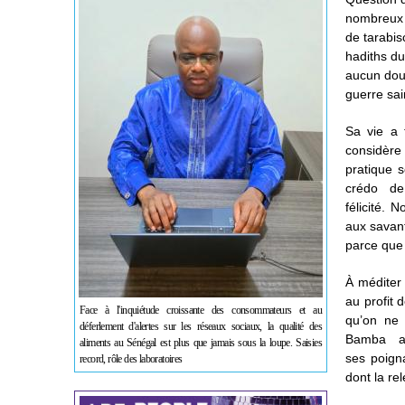
nombreux 
de tarabis
hadiths du
aucun dout
guerre sain
Sa vie a 
considère 
pratique s
crédo de
félicité.
aux savant
parce que
À méditer
au profit 
Face à l'inquiétude croissante des consommateurs et au
qu’on ne 
déferlement d'alertes sur les réseaux sociaux, la qualité des
Bamba av
aliments au Sénégal est plus que jamais sous la loupe. Saisies
ses poigna
record, rôle des laboratoires
dont la re