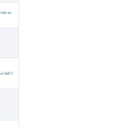
ciale au
t Sall ?